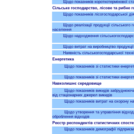
Щодо показників короткотермінової стат
Сільське господарство, лісове та рибне 
Щодо показників лісогосподарської ді
Щодо реалізації продукції сільського
населення
Щодо надходження сільськогосподарськи
Щодо витрат на виробництво продукції (ро
Наявність сільськогосподарської техні
Енергетика
Щодо показників зі статистики енергетики
Щодо показників зі статистики енергетик
Навколишнє середовище
Щодо показників викидів забруднюючих ре
від стаціонарних джерел викидів
Щодо показників витрат на охорону нав
Щодо утворення та управління відхода
оброблення відходів
Реєстр респондентів статистичних спост
Щодо показників демографії підприєм