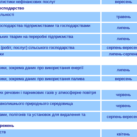
истики нефінансових послуг
вересень
господарство
яльності
травень
 господарства підприємствами та господарствами
липень
х тварин на переробні підприємства
липень
біт, послуг) сільського господарства
серпень-вересе
ки
липень-серпен
, зокрема даних про використання енергії
липень
и, зокрема даних про використання палива
вересень
човин і парникових газів у атмосферне повітря
червень
колишнього природнього середовища
червень
ми, полігонів та установок для видалення та
серпень-вересе
ережень
ств
квітень