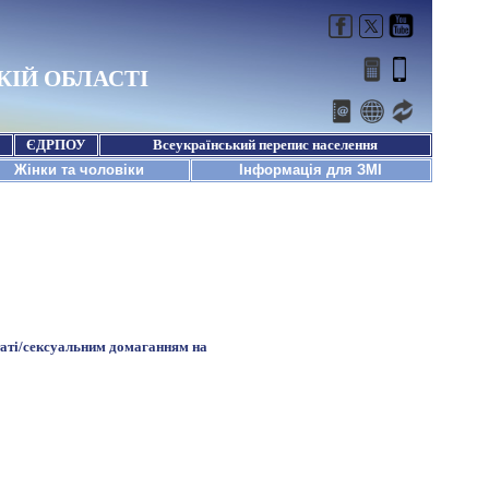
статі/сексуальним домаганням на