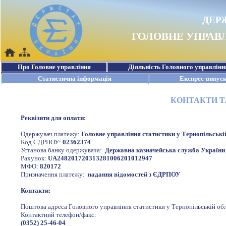
КОНТАКТИ Т
Реквізити для оплати:
Одержувач платежу:
Головне управління статистики у Тернопільські
Код ЄДРПОУ:
02362374
Установа банку одержувача:
Державна казначейська служба України
Рахунок:
UA248201720313281006201012947
МФО:
820172
Призначення платежу:
надання відомостей з ЄДРПОУ
Контакти:
Поштова адреса Головного управління статистики у Тернопільській об
Контактний телефон/факс:
(0352) 25-46-04