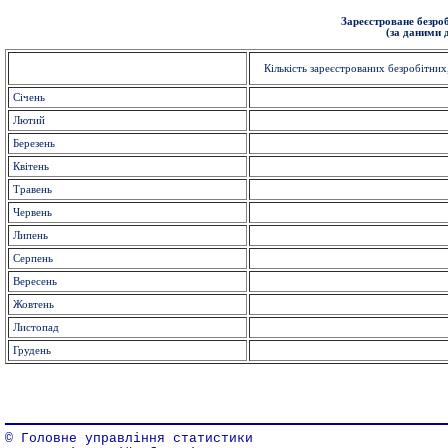
Зареєстроване безроб
(за даними 
Кількість зареєстрованих безробітних
Січень
Лютий
Березень
Квітень
Травень
Червень
Липень
Серпень
Вересень
Жовтень
Листопад
Грудень
© Головне управління статистики