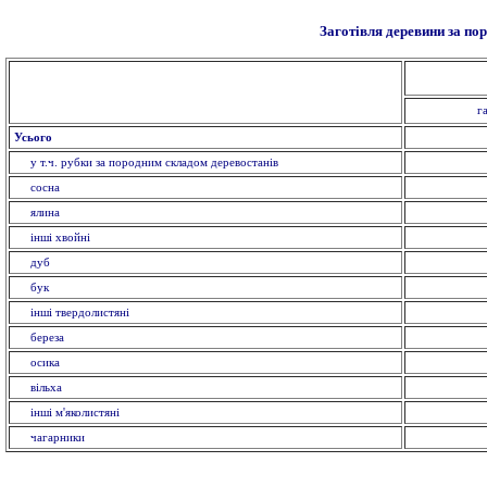
Заготівля деревини за по
г
Усього
у т.ч. рубки за породним складом деревостанів
сосна
ялина
інші хвойні
дуб
бук
інші твердолистяні
береза
осика
вільха
інші м'яколистяні
чагарники