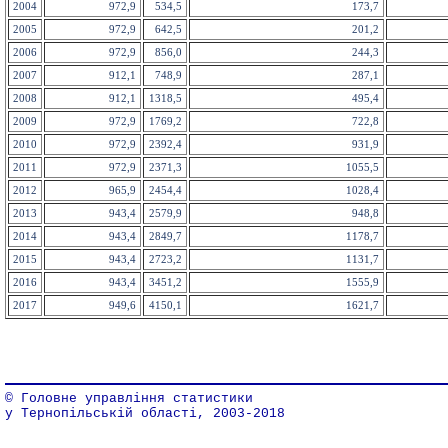
2004
972,9
534,5
173,7
2005
972,9
642,5
201,2
2006
972,9
856,0
244,3
2007
912,1
748,9
287,1
2008
912,1
1318,5
495,4
2009
972,9
1769,2
722,8
2010
972,9
2392,4
931,9
2011
972,9
2371,3
1055,5
2012
965,9
2454,4
1028,4
2013
943,4
2579,9
948,8
2014
943,4
2849,7
1178,7
2015
943,4
2723,2
1131,7
2016
943,4
3451,2
1555,9
2017
949,6
4150,1
1621,7
© Головне управління статистики
у Тернопільській області, 2003-2018