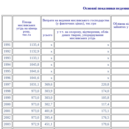
Основні показники веденн
Витрати на ведення мисливського господарства
Площа
(у фактичних цінах), тис.грн
Облікова кі
мисливських
зайнятих у
угідь на кінець
року,
у т.ч. на охорону, відтворення, облік
тис.га
усього
диких тварин, упорядкування
мисливських угідь
1991
1135,4
х
х
1992
1132,9
х
х
1993
1133,1
х
х
1994
1045,8
х
х
1995
1041,6
х
х
1996
1041,6
х
х
1997
1031,1
369,6
220,8
1998
973,0
303,9
174,0
1999
973,0
303,0
105,8
2000
973,0
302,7
117,4
2001
973,0
401,8
175,1
2002
973,0
395,4
176,5
2003
972,9
451,1
179,6