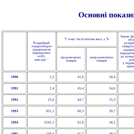
Основні показни
Індекс ф
У тому числі питома вага, у %
обс
Роздрібний
роздрі
товарооборот
товароо
підприємств
підпри
(юридичних
(юридичн
осіб),
до попер
продовольчих
непродовольчих
1,2
млн.грн
рок
товарів
товарів
у порів
ціна
1990
1,5
41,6
58,4
1991
2,4
45,4
54,6
1992
25,0
44,7
55,3
1993
851,1
60,3
39,7
1994
5541,1
61,8
38,2
1995
168,5
61,7
38,3