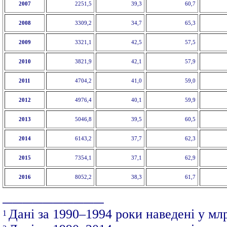
2007
2251,5
39,3
60,7
2008
3309,2
34,7
65,3
2009
3321,1
42,5
57,5
2010
3821,9
42,1
57,9
2011
4704,2
41,0
59,0
2012
4976,4
40,1
59,9
2013
5046,8
39,5
60,5
2014
6143,2
37,7
62,3
2015
7354,1
37,1
62,9
2016
8052,2
38,3
61,7
__________
Дані за 1990–1994 роки наведені у мл
1