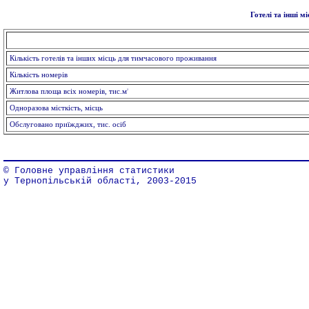
Готелі та інші 
Кількість готелів та інших місць для тимчасового проживання
Кількість номерів
2
Житлова площа всіх номерів, тис.м
Одноразова місткість, місць
Обслуговано приїжджих, тис. осіб
© Головне управління статистики
у Тернопільській області, 2003-2015