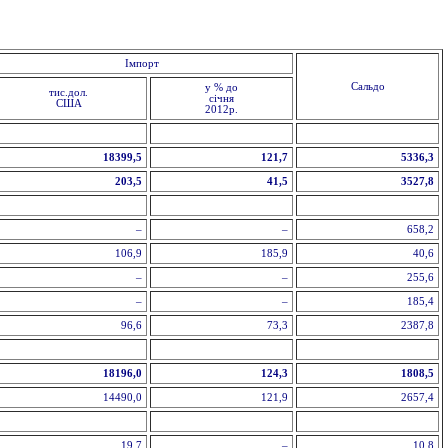
Імпорт
Сальдо
у % до
тис.дол.
січня
США
2012р.
18399,5
121,7
5336,3
203,5
41,5
3527,8
–
–
658,2
106,9
185,9
40,6
–
–
255,6
–
–
185,4
96,6
73,3
2387,8
18196,0
124,3
1808,5
14490,0
121,9
2657,4
19,7
–
10,8