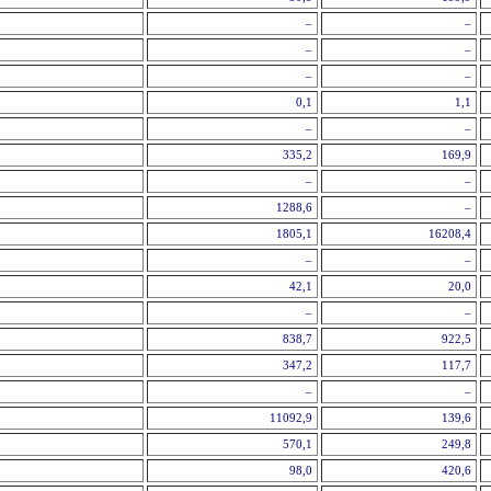
–
–
–
–
–
–
0,1
1,1
–
–
335,2
169,9
–
–
1288,6
–
1805,1
16208,4
–
–
42,1
20,0
–
–
838,7
922,5
347,2
117,7
–
–
11092,9
139,6
570,1
249,8
98,0
420,6