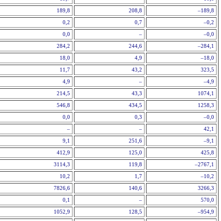
189,8
208,8
–189,8
0,2
0,7
–0,2
0,0
–
–0,0
284,2
244,6
–284,1
18,0
4,9
–18,0
11,7
43,2
323,5
4,9
–
–4,9
214,5
43,3
1074,1
546,8
434,5
1258,3
0,0
0,3
–0,0
–
–
42,1
9,1
251,6
–9,1
412,9
125,0
425,8
3114,3
119,8
–2767,1
10,2
1,7
–10,2
7826,6
140,6
3266,3
0,1
–
570,0
1052,9
128,5
–954,9