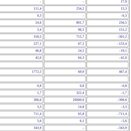
–
–
17,9
111,4
254,2
15,3
0,3
–
–0,3
24,6
801,7
256,5
3,4
96,5
151,2
318,5
715,7
–301,2
227,1
67,2
–153,4
46,8
24,5
–19,1
42,0
64,3
–42,0
1772,5
69,9
467,4
0,8
0,8
–0,8
1,7
322,4
–1,7
306,6
20000,0
–306,6
3,3
14,8
–3,3
711,4
65,8
–711,4
5,6
6,1
–5,6
343,9
–
–343,9