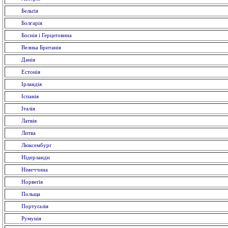
Бельґія
Болгарія
Боснія і Герцеґовина
Велика Британія
Данія
Естонія
Ірландія
Іспанія
Італія
Латвія
Литва
Люксембурґ
Нідерланди
Німеччина
Норвеґія
Польща
Портуґалія
Румунія