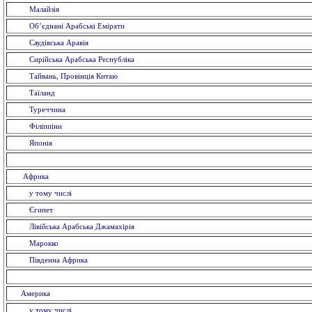
Малайзія
Об’єднані Арабські Емірати
Саудівська Аравія
Сирійська Арабська Республіка
Тайвань, Провінція Китаю
Таїланд
Туреччина
Філіппіни
Японія
Африка
у тому числі
Єгипет
Лівійська Арабська Джамахірія
Марокко
Південна Африка
Америка
у тому числі