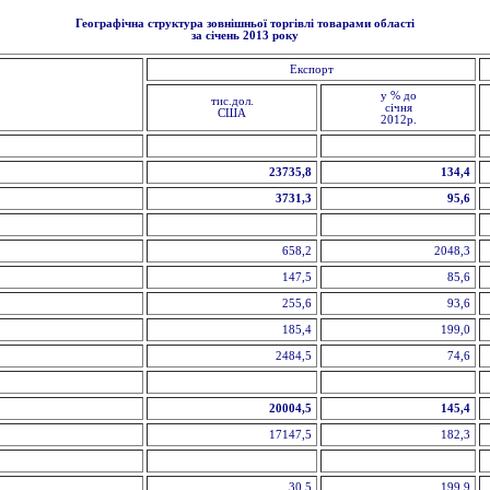
Географічна структура зовнішньої торгівлі товарами області
за січень 2013 року
Експорт
у % до
тис.дол.
січня
США
2012р.
23735,8
134,4
3731,3
95,6
658,2
2048,3
147,5
85,6
255,6
93,6
185,4
199,0
2484,5
74,6
20004,5
145,4
17147,5
182,3
30,5
199,9