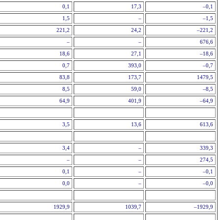
0,1
17,3
–0,1
1,5
–
–1,5
221,2
24,2
–221,2
–
–
676,6
18,6
27,1
–18,6
0,7
393,0
–0,7
83,8
173,7
1479,5
8,5
59,0
–8,5
64,9
401,9
–64,9
3,5
13,6
613,6
3,4
–
339,3
–
–
274,5
0,1
–
–0,1
0,0
–
–0,0
1929,9
1039,7
–1929,9