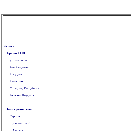
Усього
Країни СНД
у тому числі
Азербайджан
Білорусь
Казахстан
Молдова, Республіка
Російська Федерація
Інші країни світу
Європа
у тому числі
Австрія