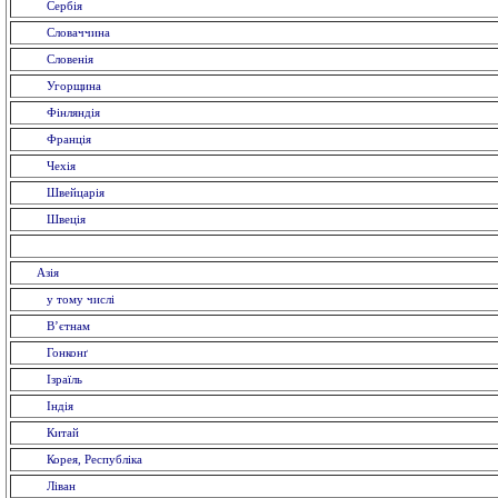
Сербія
Словаччина
Словенія
Угорщина
Фінляндія
Франція
Чехія
Швейцарія
Швеція
Азія
у тому числі
В’єтнам
Гонконґ
Ізраїль
Індія
Китай
Корея, Республіка
Ліван