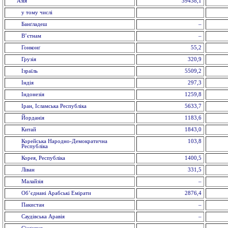
Азія
39438,1
у тому числі
Банґладеш
–
В’єтнам
–
Гонконґ
55,2
Грузія
320,9
Ізраїль
5509,2
Індія
297,3
Індонезія
1259,8
Іран, Ісламська Республіка
5633,7
Йорданія
1183,6
Китай
1843,0
Корейська Народно-Демократична
103,8
Республіка
Корея, Республіка
1400,5
Ліван
331,5
Малайзія
–
Об’єднані Арабські Емірати
2876,4
Пакистан
–
Саудівська Аравія
–