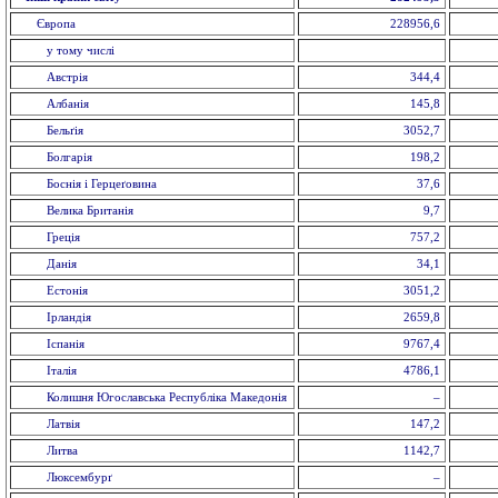
Європа
228956,6
у тому числі
Австрія
344,4
Албанія
145,8
Бельґія
3052,7
Болгарія
198,2
Боснія і Герцеґовина
37,6
Велика Британія
9,7
Греція
757,2
Данія
34,1
Естонія
3051,2
Ірландія
2659,8
Іспанія
9767,4
Італія
4786,1
Колишня Югославська Республіка Македонія
–
Латвія
147,2
Литва
1142,7
Люксембурґ
–