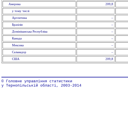
Америка
209,8
у тому числі
Аргентина
–
Бразілія
–
Домініканська Республіка
–
Канада
–
Мексика
–
Сальвадор
–
США
209,8
© Головне управління статистики
у Тернопільській області, 2003-2014