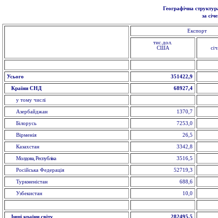
Географічна структура
за січ
Експорт
тис.дол.
США
сі
Усього
351422,9
Країни СНД
68927,4
у тому числі
Азербайджан
1370,7
Білорусь
7253,0
Вірменія
26,5
Казахстан
3342,8
Молдова, Республіка
3516,5
Російська Федерація
52719,3
Туркменістан
688,6
Узбекистан
10,0
Інші країни світу
282495,5