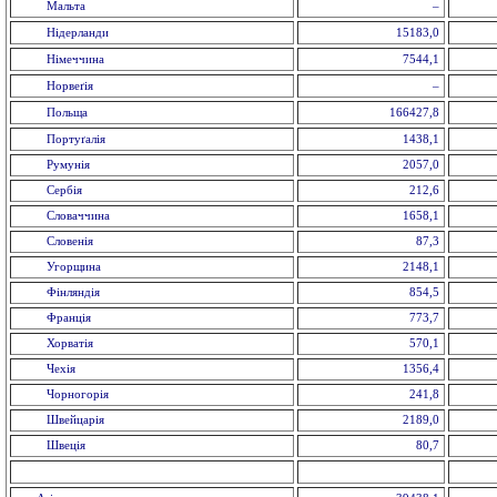
Мальта
–
Нідерланди
15183,0
Німеччина
7544,1
Норвеґія
–
Польща
166427,8
Портуґалія
1438,1
Румунія
2057,0
Сербія
212,6
Словаччина
1658,1
Словенія
87,3
Угорщина
2148,1
Фінляндія
854,5
Франція
773,7
Хорватія
570,1
Чехія
1356,4
Чорногорія
241,8
Швейцарія
2189,0
Швеція
80,7