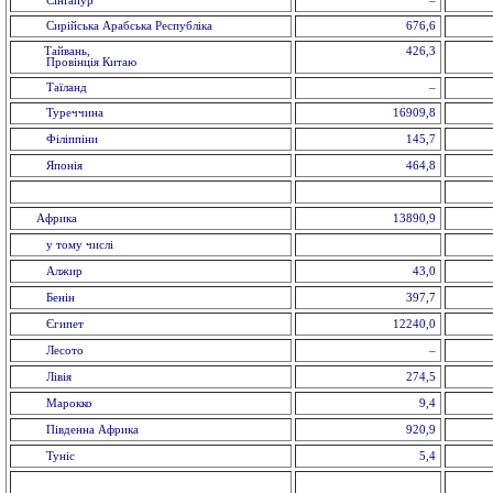
Сінґапур
–
Сирійська Арабська Республіка
676,6
Тайвань,
426,3
Провінція Китаю
Таїланд
–
Туреччина
16909,8
Філіппіни
145,7
Японія
464,8
Африка
13890,9
у тому числі
Алжир
43,0
Бенін
397,7
Єгипет
12240,0
Лесото
–
Лівія
274,5
Марокко
9,4
Південна Африка
920,9
Туніс
5,4