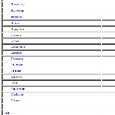
Нідерланди
Німеччина
Норвеґія
Польща
Портуґалія
Румунія
Сербія
Словаччина
Словенія
Угорщина
Фінляндія
Франція
Хорватія
Чехія
Чорногорія
Швейцарія
Швеція
Азія