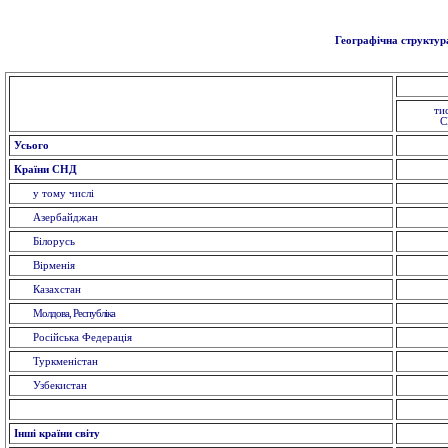
Географічна структура
ти
Усього
Країни СНД
у тому числі
Азербайджан
Білорусь
Вірменія
Казахстан
Молдова, Республіка
Російська Федерація
Туркменістан
Узбекистан
Інші країни світу