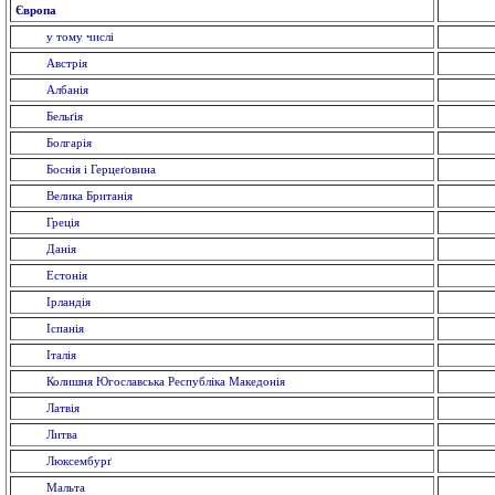
Європа
у тому числі
Австрія
Албанія
Бельґія
Болгарія
Боснія і Герцеґовина
Велика Британія
Греція
Данія
Естонія
Ірландія
Іспанія
Італія
Колишня Югославська Республіка Македонія
Латвія
Литва
Люксембурґ
Мальта