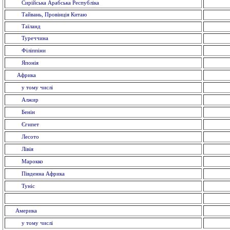
Сирійська Арабська Республіка
Тайвань, Провінція Китаю
Таїланд
Туреччина
Філіппіни
Японія
Африка
у тому числі
Алжир
Бенін
Єгипет
Лесото
Лівія
Марокко
Південна Африка
Туніс
Америка
у тому числі