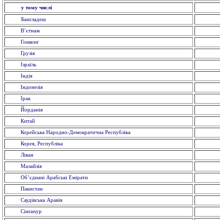
у тому числі
Банґладеш
В’єтнам
Гонконґ
Грузія
Ізраїль
Індія
Індонезія
Ірак
Йорданія
Китай
Корейська Народно-Демократична Республіка
Корея, Республіка
Ліван
Малайзія
Об’єднані Арабські Емірати
Пакистан
Саудівська Аравія
Сінґапур