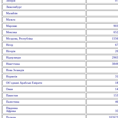
Ліберія
97
Люксембурґ
Малайзія
Мальта
Марокко
903
Мексика
652
Молдова, Республіка
1556
Нігер
67
Нігерія
20
Нідерланди
2965
Німеччина
3849
Нова Зеландія
Норвеґія
31
Об’єднані Арабські Емірати
18
Оман
14
Пакистан
153
Палестина
46
Пiвденна
Африка
35
Польща
102623