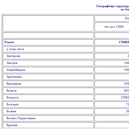
Географічна структура
за сі
Ек
тис.дол. США
Усього
170883
у тому числі
Австралія
2
Австрія
140
Азербайджан
190
Аргентина
Бангладеш
209
Бельгія
602
Білорусь
12082
Болгарія
71
Болівія
20
Боснія і Герцоґовина
Бразілія