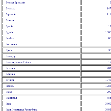
Велика Британія
6
В’єтнам
147
Вірменія
114
Гонконг
Греція
17
Грузія
1605
Гамбія
63
Ґватемала
Данія
33
Еквадор
Екваторіальна Гвінея
17
Естонія
1784
Ефіопія
Єгипет
1942
Ізраїль
1986
Індія
909
Індонезія
488
Ірак
3469
Іран, Ісламська Республіка
3483