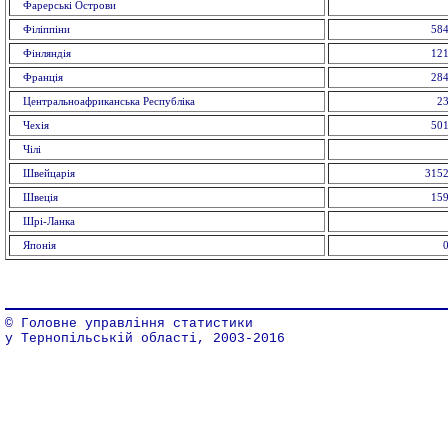
Фарерські Острови
Філіппіни
584
Фінляндія
121
Франція
284
Центральноафриканська Республіка
23
Чехія
501
Чілі
Швейцарія
3152
Швеція
159
Шрі-Ланка
Японія
0
© Головне управління статистики
у Тернопільській області, 2003-2016