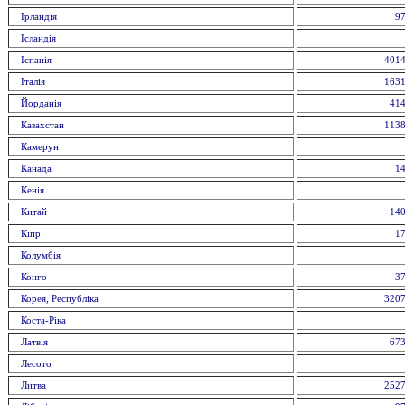
Ірландія
97
Ісландія
Іспанія
4014
Італія
1631
Йорданія
414
Казахстан
1138
Камерун
Канада
14
Кенія
Китай
140
Кіпр
17
Колумбія
Конго
37
Корея, Республіка
3207
Коста-Ріка
Латвія
673
Лесото
Литва
2527