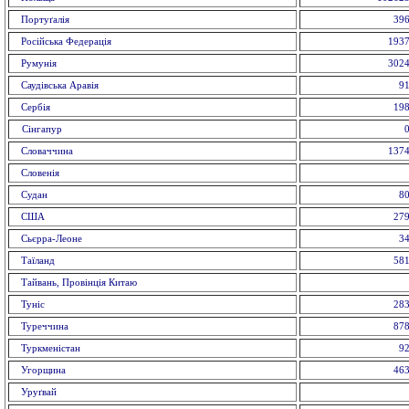
Портуґалія
396
Російська Федерація
1937
Румунія
3024
Саудівська Аравія
91
Сербія
198
Сiнгапур
0
Словаччина
1374
Словенія
Судан
80
США
279
Сьєрра-Леоне
34
Таїланд
581
Тайвань, Провінція Китаю
Туніс
283
Туреччина
878
Туркменістан
92
Угорщина
463
Уруґвай