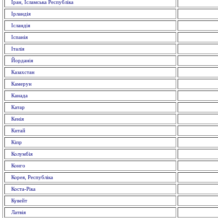
Іран, Ісламська Республіка
Ірландія
Ісландія
Іспанія
Італія
Йорданія
Казахстан
Камерун
Канада
Катар
Кенія
Китай
Кіпр
Колумбія
Конго
Корея, Республіка
Коста-Ріка
Кувейт
Латвія