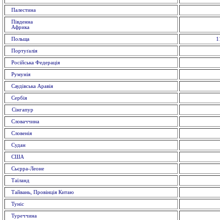
Палестина
Пiвденна
Африка
Польща
1
Портуґалія
Російська Федерація
Румунія
Саудівська Аравія
Сербія
Сiнгапур
Словаччина
Словенія
Судан
США
Сьєрра-Леоне
Таїланд
Тайвань, Провінція Китаю
Туніс
Туреччина