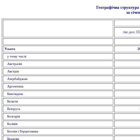
Географічна структура 
за січе
тис.дол. 
Усього
2
у тому числі
Австралія
Австрія
Азербайджан
Аргентина
Бангладеш
Бельгія
Білорусь
Болгарія
Болівія
Боснія і Герцеґовина
Бразілія