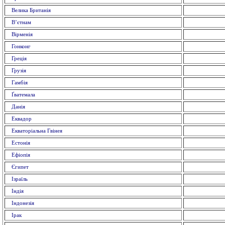
Велика Британія
В’єтнам
Вірменія
Гонконг
Греція
Грузія
Гамбія
Ґватемала
Данія
Еквадор
Екваторіальна Гвінея
Естонія
Ефіопія
Єгипет
Ізраїль
Індія
Індонезія
Ірак