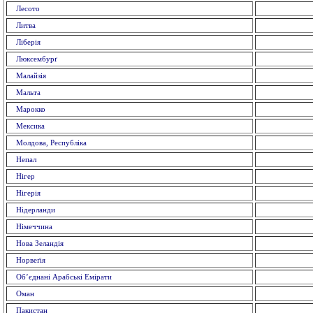
Лесото
Литва
Ліберія
Люксембурґ
Малайзія
Мальта
Марокко
Мексика
Молдова, Республіка
Непал
Нігер
Нігерія
Нідерланди
Німеччина
Нова Зеландія
Норвеґія
Об’єднані Арабські Емірати
Оман
Пакистан