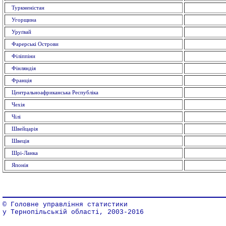
Туркменістан
Угорщина
Уруґвай
Фарерські Острови
Філіппіни
Фінляндія
Франція
Центральноафриканська Республіка
Чехія
Чілі
Швейцарія
Швеція
Шрі-Ланка
Японія
© Головне управління статистики
у Тернопільській області, 2003-2016