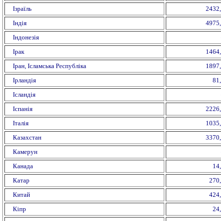
Ізраїль
2432
Індія
4975
Індонезія
Ірак
1464
Іран, Ісламська Республіка
1897
Ірландія
81
Ісландія
Іспанія
2226
Італія
1035
Казахстан
3370
Камерун
Канада
14
Катар
270
Китай
424
Кіпр
24