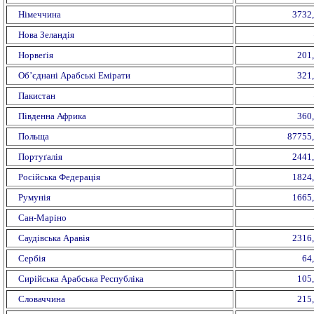
Німеччина
3732
Нова Зеландія
Норвеґія
201
Об’єднані Арабські Емірати
321
Пакистан
Південна Африка
360
Польща
87755
Портуґалія
2441
Російська Федерація
1824
Румунія
1665
Сан-Маріно
Саудівська Аравія
2316
Сербія
64
Сирійська Арабська Республіка
105
Словаччина
215