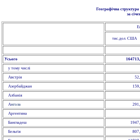
Географічна структура 
за січ
Е
тис.дол. США
Усього
164713
у тому числі
Австрія
52
Азербайджан
159
Албанія
А
нґола
291
Аргентина
Бангладеш
1947
Бельгія
807