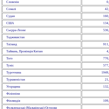
Словенія
0
Сомалі
42
Судан
160
США
134
Сьєрра-Леоне
536
Таджикистан
Таїланд
911
Тайвань, Провінція Китаю
4
Того
770
Туніс
577
Туреччина
1949
Туркменістан
21
Угорщина
132
Філіппіни
Фінляндія
109
Фолклендські (Мальвінські) Острови