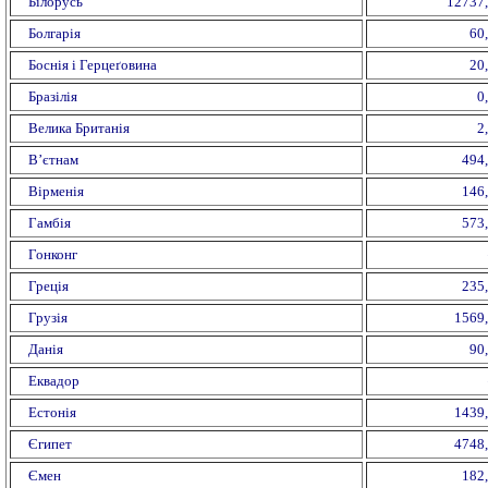
Білорусь
12737
Болгарія
60
Боснія і Герцеґовина
20
Бразілія
0
Велика Британія
2
В’єтнам
494
Вірменія
146
Гамбія
573
Гонконг
Греція
235
Грузія
1569
Данія
90
Еквадор
Естонія
1439
Єгипет
4748
Ємен
182