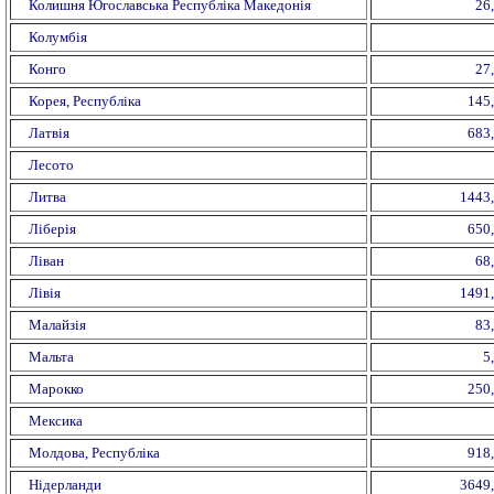
Колишня Югославська Республіка Македонія
26
Колумбія
Конго
27
Корея, Республіка
145
Латвія
683
Лесото
Литва
1443
Ліберія
650
Ліван
68
Лівія
1491
Малайзія
83
Мальта
5
Марокко
250
Мексика
Молдова, Республіка
918
Нідерланди
3649