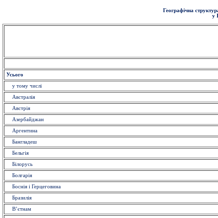
Географічна структура
у 
Усього
у тому числі
Австралія
Австрія
Азербайджан
Аргентина
Бангладеш
Бельгія
Білорусь
Болгарія
Боснія і Герцеговина
Бразилія
В’єтнам