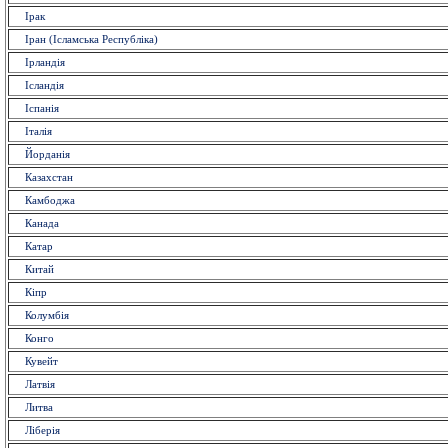
Ірак
Іран (Ісламська Республіка)
Ірландія
Ісландія
Іспанія
Італія
Йорданія
Казахстан
Камбоджа
Канада
Катар
Китай
Кіпр
Колумбія
Конго
Кувейт
Латвія
Литва
Ліберія