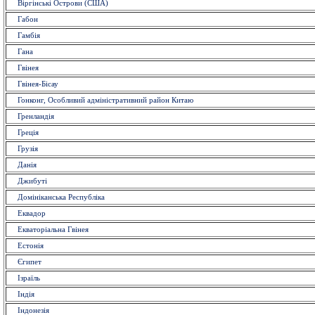
Віргінські Острови (США)
Габон
Гамбія
Гана
Гвінея
Гвінея-Бісау
Гонконг, Особливий адміністративний район Китаю
Гренландія
Греція
Грузія
Данія
Джибуті
Домініканська Республіка
Еквадор
Екваторіальна Гвінея
Естонія
Єгипет
Ізраїль
Індія
Індонезія