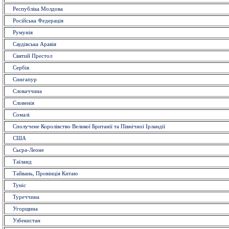
Республіка Молдова
Російська Федерація
Румунія
Саудівська Аравія
Святий Престол
Сербія
Сингапур
Словаччина
Словенія
Сомалі
Сполучене Королівство Великої Британії та Північної Ірландії
США
Сьєра-Леоне
Таїланд
Тайвань, Провінція Китаю
Туніс
Туреччина
Угорщина
Узбекистан