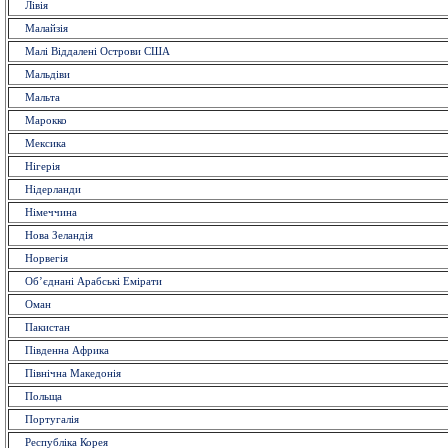
Лівія
Малайзія
Малі Віддалені Острови США
Мальдіви
Мальта
Марокко
Мексика
Нігерія
Нідерланди
Німеччина
Нова Зеландія
Норвегія
Об’єднані Арабські Емірати
Оман
Пакистан
Південна Африка
Північна Македонія
Польща
Португалія
Республіка Корея