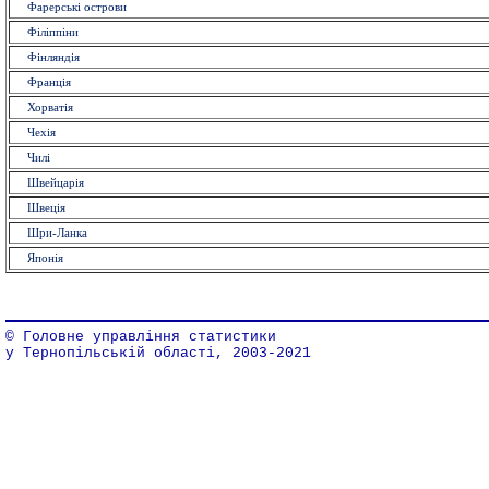
Фарерські острови
Філіппіни
Фінляндія
Франція
Хорватія
Чехія
Чилі
Швейцарія
Швеція
Шри-Ланка
Японія
© Головне управління статистики
у Тернопільській області, 2003-2021