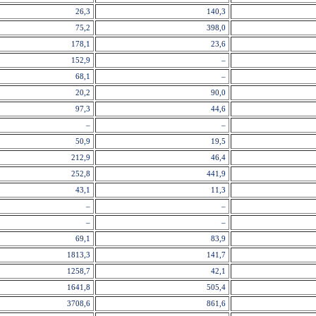
26,3
140,3
75,2
398,0
178,1
23,6
152,9
–
68,1
–
20,2
90,0
97,3
44,6
–
–
50,9
19,5
212,9
46,4
252,8
441,9
43,1
11,3
–
–
–
–
69,1
83,9
1813,3
141,7
1258,7
42,1
1641,8
505,4
3708,6
861,6