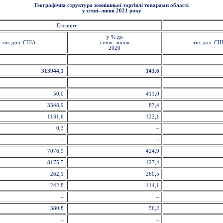
Географічна структура зовнішньої торгівлі товарами області
у січні–липні 2021 року
Експорт
у % до
тис.дол. США
січня–липня
тис.дол. С
2020
313944,1
143,6
50,0
411,0
3348,9
87,4
1131,6
122,1
0,3
–
–
–
7076,9
424,9
8175,5
127,4
262,1
260,5
242,8
114,1
–
–
380,8
56,2
–
–