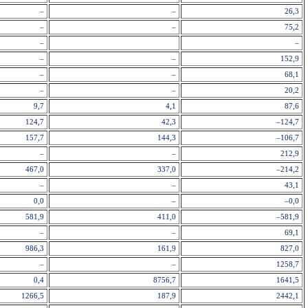
–
–
26,3
–
–
75,2
–
–
–
–
152,9
–
–
68,1
–
–
20,2
9,7
4,1
87,6
124,7
42,3
–124,7
157,7
144,3
–106,7
–
–
212,9
467,0
337,0
–214,2
–
–
43,1
0,0
–
–0,0
581,9
411,0
–581,9
–
–
69,1
986,3
161,9
827,0
–
–
1258,7
0,4
8756,7
1641,5
1266,5
187,9
2442,1