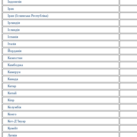
Індонезія
Ірак
Іран (Ісламська Республіка)
Ірландія
Ісландія
Іспанія
Італія
Йорданія
Казахстан
Камбоджа
Камерун
Канада
Катар
Китай
Кіпр
Колумбія
Конго
Кот-Д’Івуар
Кувейт
Латвія