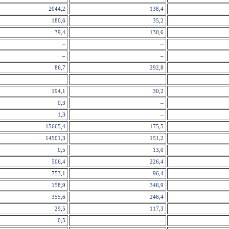
2044,2
138,4
180,6
35,2
39,4
130,6
–
–
–
–
86,7
292,8
–
–
194,1
30,2
0,3
–
1,3
–
15665,4
175,5
14501,3
151,2
0,5
13,0
506,4
226,4
753,1
96,4
158,9
346,9
355,6
246,4
29,5
117,3
0,5
–