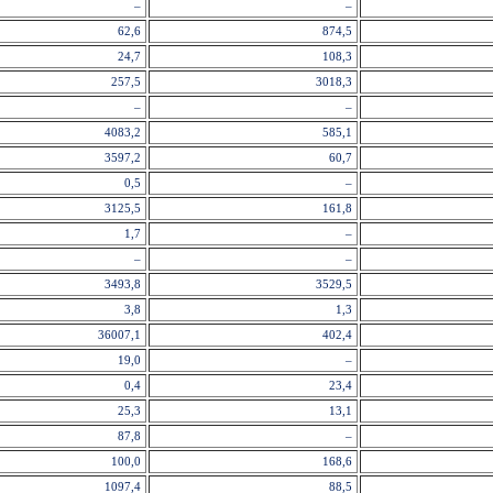
–
–
62,6
874,5
24,7
108,3
257,5
3018,3
–
–
4083,2
585,1
3597,2
60,7
0,5
–
3125,5
161,8
1,7
–
–
–
3493,8
3529,5
3,8
1,3
36007,1
402,4
19,0
–
0,4
23,4
25,3
13,1
87,8
–
100,0
168,6
1097,4
88,5