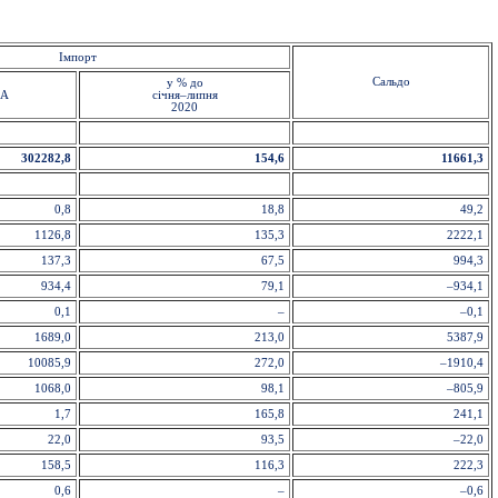
Імпорт
Сальдо
у % до
ША
січня–липня
2020
302282,8
154,6
11661,3
0,8
18,8
49,2
1126,8
135,3
2222,1
137,3
67,5
994,3
934,4
79,1
–934,1
0,1
–
–0,1
1689,0
213,0
5387,9
10085,9
272,0
–1910,4
1068,0
98,1
–805,9
1,7
165,8
241,1
22,0
93,5
–22,0
158,5
116,3
222,3
0,6
–
–0,6