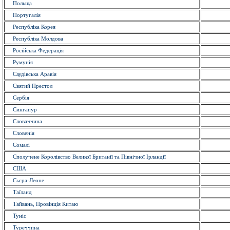
Польща
Португалія
Республіка Корея
Республіка Молдова
Російська Федерація
Румунія
Саудівська Аравія
Святий Престол
Сербія
Сингапур
Словаччина
Словенія
Сомалі
Сполучене Королівство Великої Британії та Північної Ірландії
США
Сьєра-Леоне
Таїланд
Тайвань, Провінція Китаю
Туніс
Туреччина