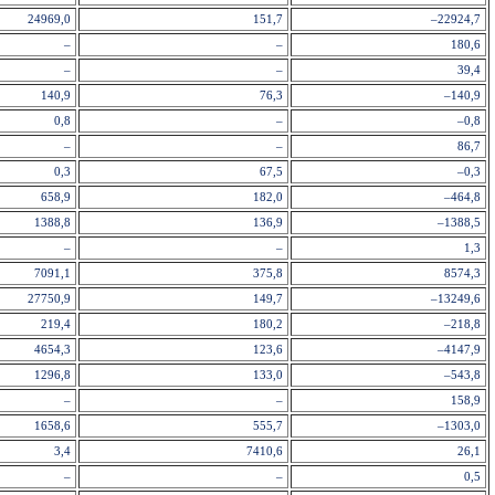
24969,0
151,7
–22924,7
–
–
180,6
–
–
39,4
140,9
76,3
–140,9
0,8
–
–0,8
–
–
86,7
0,3
67,5
–0,3
658,9
182,0
–464,8
1388,8
136,9
–1388,5
–
–
1,3
7091,1
375,8
8574,3
27750,9
149,7
–13249,6
219,4
180,2
–218,8
4654,3
123,6
–4147,9
1296,8
133,0
–543,8
–
–
158,9
1658,6
555,7
–1303,0
3,4
7410,6
26,1
–
–
0,5