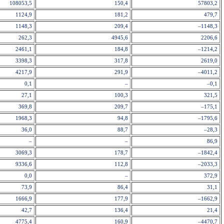
108053,5
150,4
57803,2
1124,9
181,2
479,7
1148,3
209,4
–1148,3
262,3
4945,6
2206,6
2461,1
184,8
–1214,2
3398,3
317,8
2619,0
4217,9
291,9
–4011,2
0,1
–
–0,1
27,1
100,3
321,5
369,8
209,7
–175,1
1968,3
94,8
–1795,6
36,0
88,7
–28,3
–
–
86,9
3069,3
178,7
–1842,4
9336,6
112,8
–2033,3
0,0
–
372,9
73,9
86,4
31,1
1666,9
177,9
–1662,9
42,7
136,4
21,4
4775,4
160,9
–4470,7