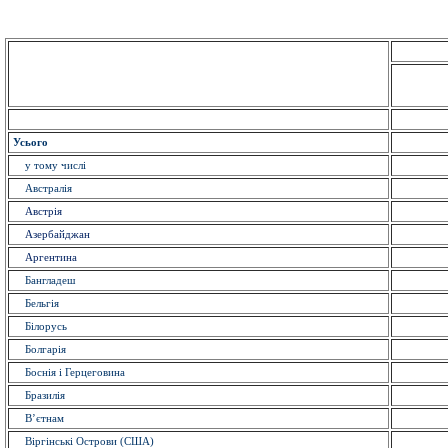
Усього
у тому числі
Австралія
Австрія
Азербайджан
Аргентина
Бангладеш
Бельгія
Білорусь
Болгарія
Боснія і Герцеговина
Бразилія
В’єтнам
Віргінські Острови (США)