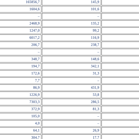
165856,7
145,9
1604,6
101,6
–
–
2468,9
135,2
1247,0
99,2
6017,2
116,9
206,7
238,7
–
–
348,7
148,6
194,7
342,1
172,6
31,3
7,7
–
86,9
431,9
1226,9
53,8
7303,3
286,5
372,9
81,3
105,0
–
4,0
–
64,1
26,9
304,7
17,7