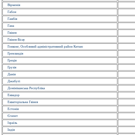
Вірменія
Габон
Гамбія
Гана
Гвінея
Гвінея-Бісау
Гонконг, Особливий адміністративний район Китаю
Гренландія
Греція
Грузія
Данія
Джибуті
Домініканська Республіка
Еквадор
Екваторіальна Гвінея
Естонія
Єгипет
Ізраїль
Індія