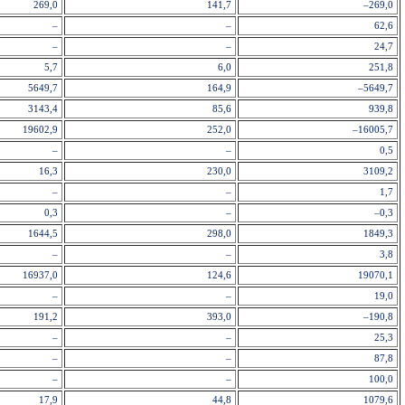
269,0
141,7
–269,0
–
–
62,6
–
–
24,7
5,7
6,0
251,8
5649,7
164,9
–5649,7
3143,4
85,6
939,8
19602,9
252,0
–16005,7
–
–
0,5
16,3
230,0
3109,2
–
–
1,7
0,3
–
–0,3
1644,5
298,0
1849,3
–
–
3,8
16937,0
124,6
19070,1
–
–
19,0
191,2
393,0
–190,8
–
–
25,3
–
–
87,8
–
–
100,0
17,9
44,8
1079,6