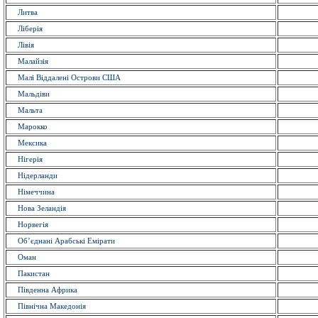
Литва
Ліберія
Лівія
Малайзія
Малі Віддалені Острови США
Мальдіви
Мальта
Марокко
Мексика
Нігерія
Нідерланди
Німеччина
Нова Зеландія
Норвегія
Об’єднані Арабські Емірати
Оман
Пакистан
Південна Африка
Північна Македонія