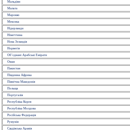
Мальдіви
Мальта
Марокко
Мексика
Нідерланди
Німеччина
Нова Зеландія
Норвегія
Об’єднані Арабські Емірати
Оман
Пакистан
Південна Африка
Північна Македонія
Польща
Португалія
Республіка Корея
Республіка Молдова
Російська Федерація
Румунія
Саудівська Аравія