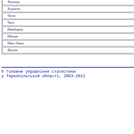
Франція
Хорватія
Чехія
Чилі
Швейцарія
Швеція
Шри-Ланка
Японія
© Головне управління статистики
у Тернопільській області, 2003-2021