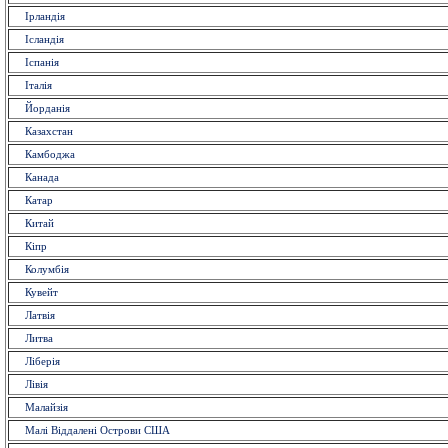
Ірландія
Ісландія
Іспанія
Італія
Йорданія
Казахстан
Камбоджа
Канада
Катар
Китай
Кіпр
Колумбія
Кувейт
Латвія
Литва
Ліберія
Лівія
Малайзія
Малі Віддалені Острови США