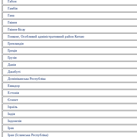
Габон
Гамбія
Гана
Гвінея
Гвінея-Бісау
Гонконг, Особливий адміністративний район Китаю
Гренландія
Греція
Грузія
Данія
Джибуті
Домініканська Республіка
Еквадор
Естонія
Єгипет
Ізраїль
Індія
Індонезія
Ірак
Іран (Ісламська Республіка)