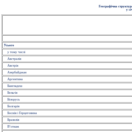
Географічна структура
у с
Усього
у тому числі
Австралія
Австрія
Азербайджан
Аргентина
Бангладеш
Бельгія
Білорусь
Болгарія
Боснія і Герцеговина
Бразилія
В’єтнам