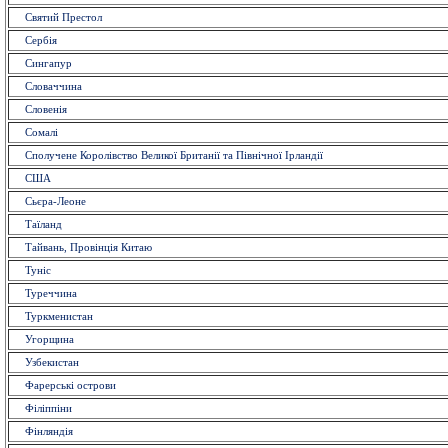
Святий Престол
Сербія
Сингапур
Словаччина
Словенія
Сомалі
Сполучене Королівство Великої Британії та Північної Ірландії
США
Сьєра-Леоне
Таїланд
Тайвань, Провінція Китаю
Туніс
Туреччина
Туркменистан
Угорщина
Узбекистан
Фарерські острови
Філіппіни
Фінляндія