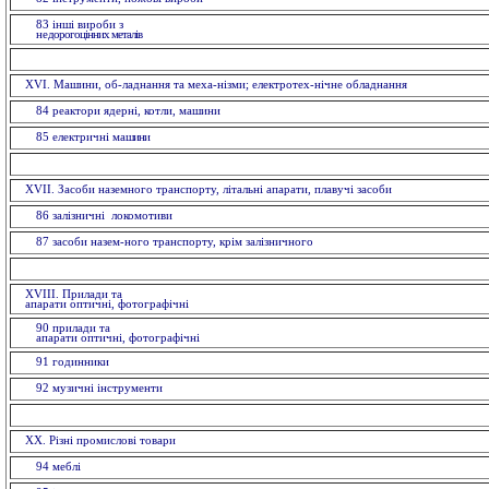
83 іншi вироби з
не
дорогоцінних металiв
XVI. Машини, об-ладнання та меха-нізми; електротех-нічне обладнання
84 реактори ядерні, котли, машини
85 електричнi ма
шини
XVII. Засоби наземного транспорту, літальні апарати, плавучі засоби
86 залізничні локомотиви
87 засоби назем-ного транспорту, крiм залізничного
XVIII. Прилади та
апарати оптичнi, фотографічні
90 прилади та
апарати оптичнi, фотографічні
91 годинники
92 музичні інструменти
XX. Рiзнi промислові товари
94 меблi