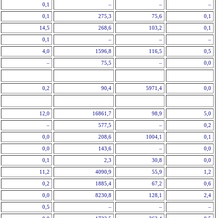
0,1
–
–
–
0,1
275,3
75,6
0,1
14,5
268,6
103,2
0,1
0,1
–
–
–
4,0
1596,8
116,5
0,5
–
75,5
–
0,0
0,2
90,4
5971,4
0,0
12,0
16861,7
98,9
5,0
–
577,5
–
0,2
0,0
208,6
1004,1
0,1
0,0
143,6
–
0,0
0,1
2,3
30,8
0,0
11,2
4090,9
55,9
1,2
0,2
1885,4
67,2
0,6
0,0
8230,8
128,1
2,4
0,5
–
–
–