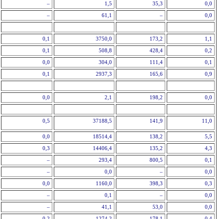
–
1,5
35,3
0,0
–
61,1
–
0,0
0,1
3750,0
173,2
1,1
0,1
508,8
428,4
0,2
0,0
304,0
111,4
0,1
0,1
2937,3
165,6
0,9
0,0
2,1
198,2
0,0
0,5
37188,5
141,9
11,0
0,0
18514,4
138,2
5,5
0,3
14406,4
135,2
4,3
–
293,4
800,5
0,1
–
0,0
–
0,0
0,0
1160,0
398,3
0,3
–
0,1
–
0,0
–
41,1
53,0
0,0
0,2
1274,2
178,1
0,4