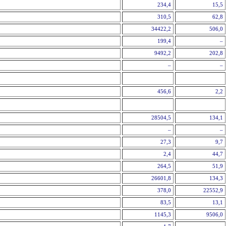
234,4
15,5
310,5
62,8
34422,2
506,0
199,4
–
9492,2
202,8
–
–
456,6
2,2
28504,5
134,1
–
–
27,3
9,7
2,4
44,7
264,5
51,9
26601,8
134,3
378,0
22552,9
83,5
13,1
1145,3
9506,0