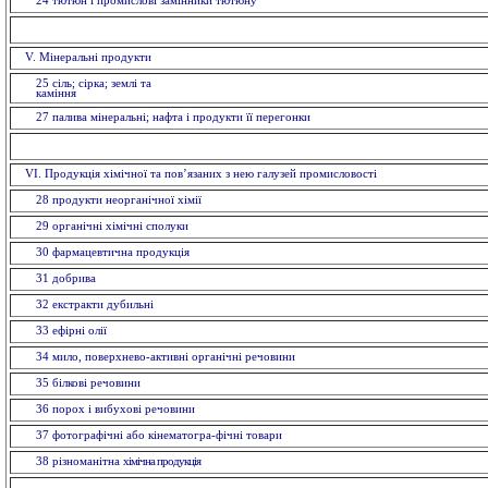
24 тютюн і промислові замінники тютюну
V. Мiнеральнi продукти
25 сіль; сірка; землі та
камі
27 палива мінеральні; нафта і продукти її перегонки
VI. Продукція хімічної та пов’язаних з нею галузей промисловостi
28 продукти неорганічної хімії
29 органiчнi хiмiчнi сполуки
30 фармацевтична продукція
31 добрива
32 екстракти дубильнi
33 ефiрнi олії
34 мило, поверхнево-активні органічні речовини
35 бiлковi речовини
36 порох і вибухові речовини
37 фотографічні або кінематогра-фічні товари
38 різноманітна
хімічна продукція