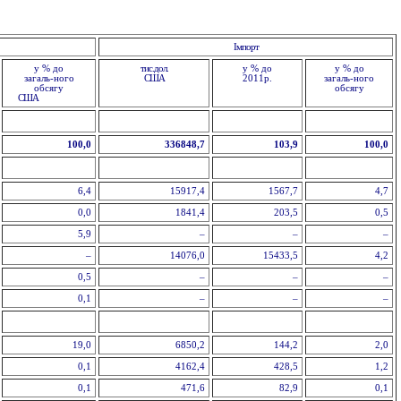
Імпорт
у % до
тис.дол.
у % до
у % до
загаль-ного
США
2011р.
загаль-ного
обсягу
обсягу
США
100,0
336848,7
103,9
100,0
6,4
15917,4
1567,7
4,7
0,0
1841,4
203,5
0,5
5,9
–
–
–
–
14076,0
15433,5
4,2
0,5
–
–
–
0,1
–
–
–
19,0
6850,2
144,2
2,0
0,1
4162,4
428,5
1,2
0,1
471,6
82,9
0,1