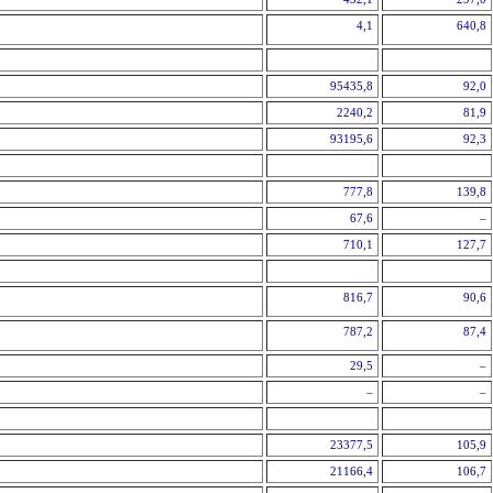
4,1
640,8
95435,8
92,0
2240,2
81,9
93195,6
92,3
777,8
139,8
67,6
–
710,1
127,7
816,7
90,6
787,2
87,4
29,5
–
–
–
23377,5
105,9
21166,4
106,7