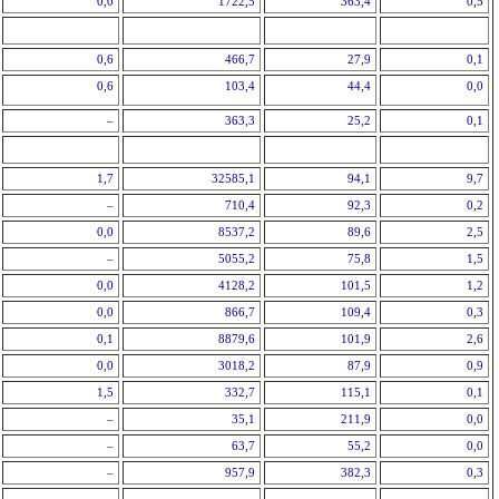
0,0
1722,5
363,4
0,5
0,6
466,7
27,9
0,1
0,6
103,4
44,4
0,0
–
363,3
25,2
0,1
1,7
32585,1
94,1
9,7
–
710,4
92,3
0,2
0,0
8537,2
89,6
2,5
–
5055,2
75,8
1,5
0,0
4128,2
101,5
1,2
0,0
866,7
109,4
0,3
0,1
8879,6
101,9
2,6
0,0
3018,2
87,9
0,9
1,5
332,7
115,1
0,1
–
35,1
211,9
0,0
–
63,7
55,2
0,0
–
957,9
382,3
0,3