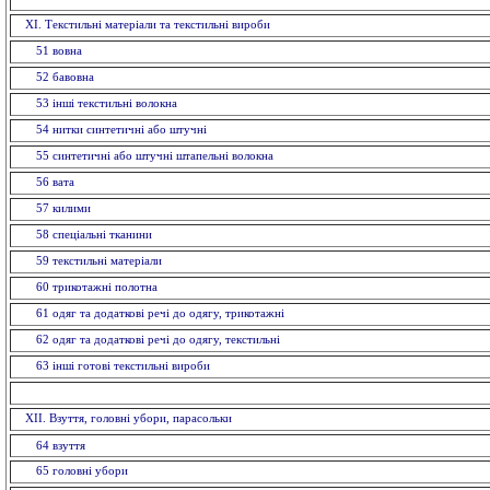
ХI. Текстильні матеріали та текстильні вироби
51 вовна
52 бавовна
53 інші текстильні волокна
54 нитки синтетичні або штучні
55 синтетичні або штучні штапельнi волокна
56 вата
57 килими
58 спецiальнi тканини
59 текстильнi матерiали
60 трикотажні полотна
61 одяг та додаткові речі до одягу, трикотажні
62 одяг та додаткові речі до одягу, текстильні
63 іншi готовi текстильні вироби
XII. Взуття, головнi убори, парасольки
64 взуття
65 головнi убори