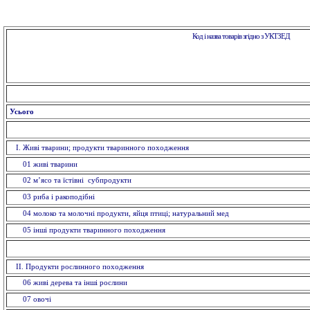
Код і назва товарів згідно з УКТЗЕД
Усього
I. Живi тварини; продукти тваринного походження
01 живi тварини
02 м’ясо та їстівні субпродукти
03 риба і ракоподібні
04 молоко та молочні продукти, яйця птиці; натуральний мед
05 інші продукти тваринного походження
II. Продукти рослинного походження
06 живі дерева та інші рослини
07 овочi