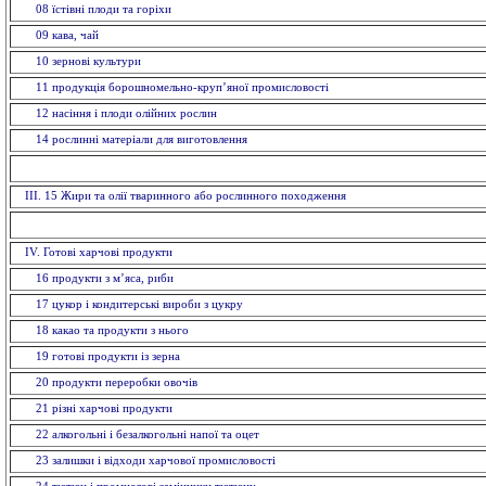
08 їстівні плоди та горіхи
09 кава, чай
10 зерновi культури
11 продукція борошномельно-круп’яної промисловості
12 насiння і плоди олійних рослин
14 рослинні матеріали для виготовлення
ІІІ. 15 Жири та олії тваринного або рослинного походження
IV. Готові харчові продукти
16 продукти з м’яса, риби
17 цукор і кондитерські вироби з цукру
18 какао та продукти з нього
19 готові продукти із зерна
20 продукти переробки овочів
21 різні харчові продукти
22 алкогольні і безалкогольні напої та оцет
23 залишки і відходи харчової промисловості