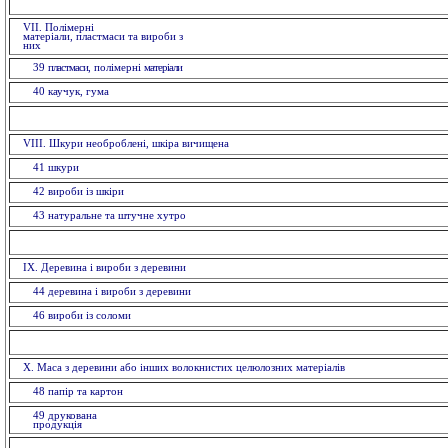
VII. Полімерні
матеріали, пластмаси та вироби з
ни
39
пластмаси
, полімерні
матеріали
40 каучук, гума
VIII. Шкури необроблені, шкіра вичищена
41 шкури
42 вироби із шкiри
43 натуральне та штучне хутро
IX. Деревина і вироби з деревини
44 деревина і вироби з деревини
46 вироби із соломи
X. Маса з деревини або інших волокнистих целюлозних матеріалів
48 папiр та картон
49 друкована
продукція