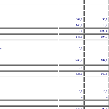
–
–
–
–
302,0
35,8
148,0
19,2
9,0
4092,6
145,1
194,7
ня
0,0
–
1260,2
184,0
0,9
–
823,0
160,5
–
–
–
–
0,1
10,2
–
–
–
–
432,1
297,0