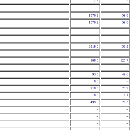
1,7
–
1376,2
59,8
1376,2
59,8
ння
–
–
3919,0
30,9
–
–
108,3
125,7
–
–
93,0
49,6
0,0
–
218,3
75,9
0,0
0,1
3499,5
29,3
–
–
–
–
–
–