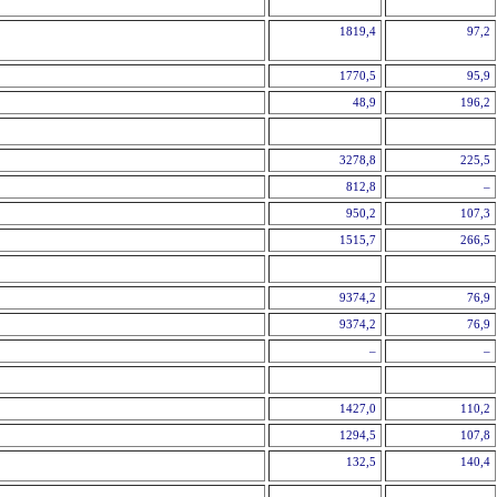
1819,4
97,2
х
1770,5
95,9
48,9
196,2
3278,8
225,5
812,8
–
950,2
107,3
1515,7
266,5
9374,2
76,9
9374,2
76,9
–
–
1427,0
110,2
1294,5
107,8
132,5
140,4