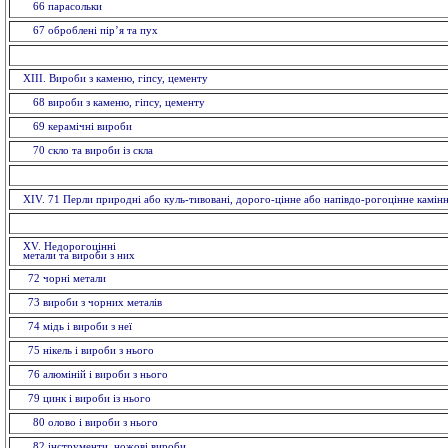
66 парасольки
67 оброблені пір’я та пух
XIII. Вироби з каменю, гіпсу, цементу
68 вироби з каменю, гiпсу, цементу
69 керамiчнi вироби
70 скло та вироби із скла
ХІV. 71 Перли природні або куль-тивовані, дорого-цінне або напівдо-рогоцінне камін
XV. Недорогоцінні
метали та вироби з них
72 чорнi метали
73 вироби з чорних металiв
74 мiдь i вироби з неї
75 нікель і вироби з нього
76 алюмiнiй i вироби з нього
79 цинк і вироби із нього
80 олово і вироби з нього
82 інструменти, ножовi вироби