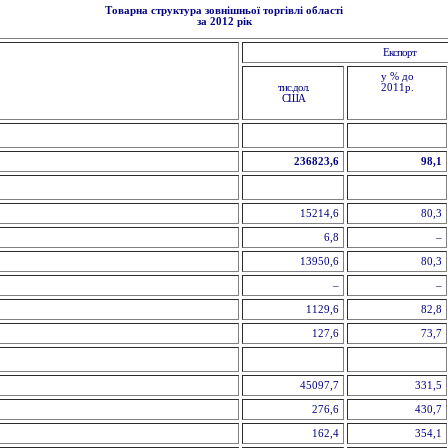
Товарна структура зовнішньої торгівлі області
за 2012 рік
Експорт
у % до
тис.дол.
2011р.
США
236823,6
98,1
15214,6
80,3
6,8
–
13950,6
80,3
–
–
1129,6
82,8
127,6
73,7
45097,7
331,5
276,6
430,7
162,4
354,1