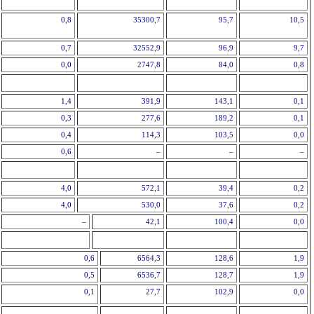
0,8
35300,7
95,7
10,5
0,7
32552,9
96,9
9,7
0,0
2747,8
84,0
0,8
1,4
391,9
143,1
0,1
0,3
277,6
189,2
0,1
0,4
114,3
103,5
0,0
0,6
–
–
–
4,0
572,1
39,4
0,2
4,0
530,0
37,6
0,2
–
42,1
100,4
0,0
0,6
6564,3
128,6
1,9
0,5
6536,7
128,7
1,9
0,1
27,7
102,9
0,0