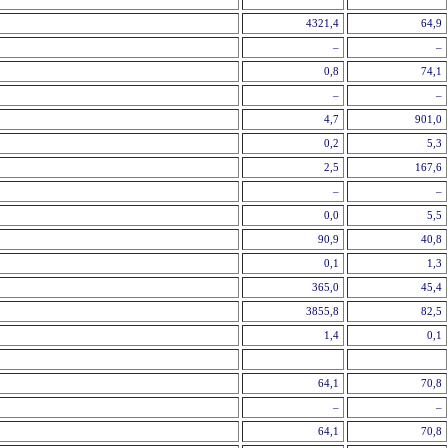
4321,4
64,9
–
–
0,8
74,1
–
–
4,7
901,0
0,2
5,3
2,5
167,6
–
–
0,0
5,5
90,9
40,8
0,1
1,3
365,0
45,4
3855,8
82,5
1,4
0,1
64,1
70,8
–
–
64,1
70,8