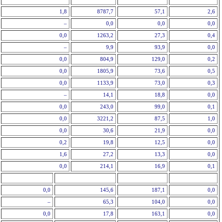
1,8
8787,7
57,1
2,6
–
0,0
0,0
0,0
0,0
1263,2
27,3
0,4
–
9,9
93,9
0,0
0,0
804,9
129,0
0,2
0,0
1805,9
73,6
0,5
0,0
1133,9
73,0
0,3
–
14,1
18,8
0,0
0,0
243,0
99,0
0,1
0,0
3221,2
87,5
1,0
0,0
30,6
21,9
0,0
0,2
19,8
12,5
0,0
1,6
27,2
13,3
0,0
0,0
214,1
16,9
0,1
0,0
145,6
187,1
0,0
–
65,3
104,0
0,0
0,0
17,8
163,1
0,0