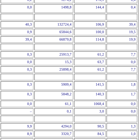
0,0
1498,8
144,4
0,4
40,3
132724,4
106,9
39,4
0,9
65844,6
100,0
19,5
39,4
66879,8
114,8
19,9
0,3
25913,7
61,2
7,7
0,0
15,3
63,7
0,0
0,3
25898,4
61,2
7,7
0,3
5909,4
141,5
1,8
0,3
5848,2
140,3
1,7
0,0
61,1
1068,4
0,0
–
0,1
3,0
0,0
9,9
4294,0
90,5
1,3
8,9
3320,7
84,5
1,0