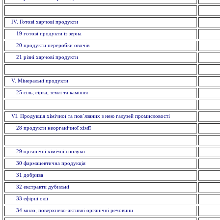
IV. Готові харчові продукти
19 готові продукти із зерна
20 продукти переробки овочів
21 різні харчові продукти
V. Мiнеральнi продукти
25 сіль; сірка; землі та каміння
VI. Продукція хімічної та пов`язаних з нею галузей промисловостi
28 продукти неорганічної хімії
29 органiчнi хiмiчнi сполуки
30 фармацевтична продукція
31 добрива
32 екстракти дубильнi
33 ефiрнi олії
34 мило, поверхнево-активні органічні речовини