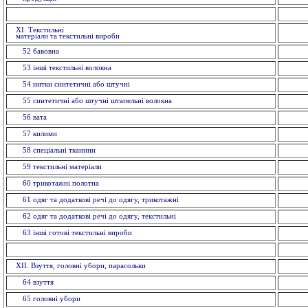
ХI. Текстильні
матеріали та текстильні вироби
52 бавовна
53 інші текстильні волокна
54 нитки синтетичні або штучні
55 синтетичні або штучні штапельнi волокна
56 вата
57 килими
58 спецiальнi тканини
59 текстильнi матерiали
60 трикотажні полотна
61 одяг та додаткові речі до одягу, трикотажні
62 одяг та додаткові речі до одягу, текстильні
63 іншi готовi текстильні вироби
XII. Взуття, головнi убори, парасольки
64 взуття
65 головнi убори