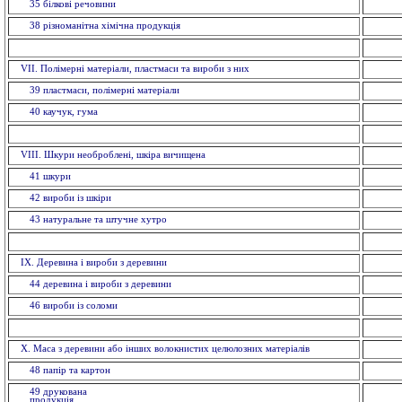
35 бiлковi речовини
38 різноманітна хімічна продукція
VII. Полімерні матеріали, пластмаси та вироби з них
39 пластмаси, полімерні матеріали
40 каучук, гума
VIII. Шкури необроблені, шкіра вичищена
41 шкури
42 вироби із шкiри
43 натуральне та штучне хутро
IX. Деревина і вироби з деревини
44 деревина і вироби з деревини
46 вироби із соломи
X. Маса з деревини або інших волокнистих целюлозних матеріалів
48 папiр та картон
49 друкована
продукція