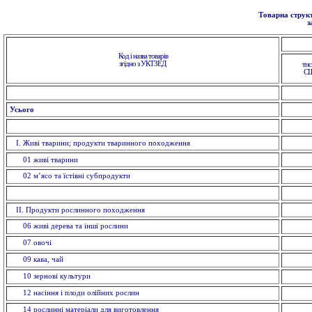
Товарна структ
з
Код і назва товарів
згідно з УКТЗЕД
тис
С
Усього
I. Живi тварини; продукти тваринного походження
01 живi тварини
02 м’ясо та їстівні субпродукти
II. Продукти рослинного походження
06 живі дерева та інші рослини
07 овочi
09 кава, чай
10 зерновi культури
12 насiння і плоди олійних рослин
14 рослинні матеріали для виготовлення