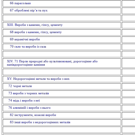
66 парасольки
67 оброблені пір’я та пух
XIII. Вироби з каменю, гіпсу, цементу
68 вироби з каменю, гiпсу, цементу
69 керамiчнi вироби
70 скло та вироби із скла
ХІV. 71 Перли природні або культивововані, дорогоцінне або
напівдорогоцінне каміння
XV. Недорогоцінні метали та вироби з них
72 чорнi метали
73 вироби з чорних металiв
74 мiдь i вироби з неї
76 алюмiнiй i вироби з нього
82 інструменти, ножовi вироби
83 іншi вироби з недорогоцінних металiв