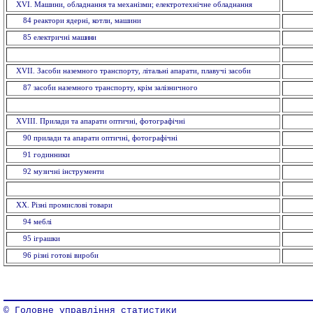
XVI. Машини, обладнання та механізми; електротехнічне обладнання
84 реактори ядерні, котли, машини
85 електричнi ма
шини
XVII. Засоби наземного транспорту, літальні апарати, плавучі засоби
87 засоби наземного транспорту, крiм залізничного
XVIII. Прилади та апарати оптичнi, фотографічні
90 прилади та апарати оптичнi, фотографічні
91 годинники
92 музичні інструменти
XX. Рiзнi промислові товари
94 меблi
95 іграшки
96 рiзнi готовi вироби
© Головне управління статистики