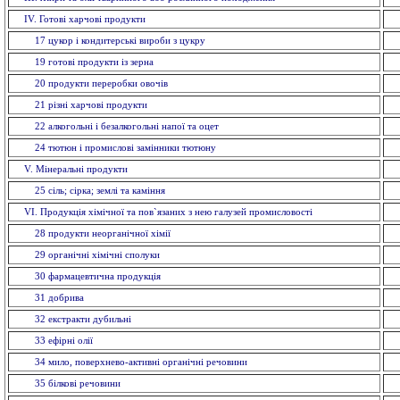
IV. Готові харчові продукти
17 цукор і кондитерські вироби з цукру
19 готові продукти із зерна
20 продукти переробки овочів
21 різні харчові продукти
22 алкогольні і безалкогольні напої та оцет
24 тютюн і промислові замінники тютюну
V. Мiнеральнi продукти
25 сіль; сірка; землі та каміння
VI. Продукція хімічної та пов`язаних з нею галузей промисловостi
28 продукти неорганічної хімії
29 органiчнi хiмiчнi сполуки
30 фармацевтична продукція
31 добрива
32 екстракти дубильнi
33 ефiрнi олії
34 мило, поверхнево-активні органічні речовини
35 бiлковi речовини