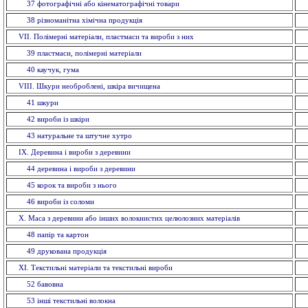
37 фотографічні або кінематографічні товари
38 різноманітна хімічна продукція
VII. Полімерні матеріали, пластмаси та вироби з них
39 пластмаси, полімерні матеріали
40 каучук, гума
VIII. Шкури необроблені, шкіра вичищена
41 шкури
42 вироби із шкiри
43 натуральне та штучне хутро
IX. Деревина і вироби з деревини
44 деревина і вироби з деревини
45 корок та вироби з нього
46 вироби із соломи
X. Маса з деревини або інших волокнистих целюлозних матеріалів
48 папiр та картон
49 друкована продукція
ХI. Текстильні матеріали та текстильні вироби
52 бавовна
53 інші текстильні волокна