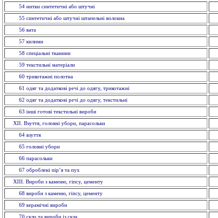
54 нитки синтетичні або штучні
55 синтетичні або штучні штапельнi волокна
56 вата
57 килими
58 спецiальнi тканини
59 текстильнi матерiали
60 трикотажні полотна
61 одяг та додаткові речі до одягу, трикотажні
62 одяг та додаткові речі до одягу, текстильні
63 іншi готовi текстильні вироби
XII. Взуття, головнi убори, парасольки
64 взуття
65 головнi убори
66 парасольки
67 оброблені пір’я та пух
XIII. Вироби з каменю, гіпсу, цементу
68 вироби з каменю, гiпсу, цементу
69 керамiчнi вироби
70 скло та вироби із cкла