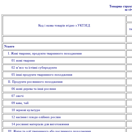
Товарна структ
за с
Код і назва товарів згідно з УКТЗЕД
т
Усього
I. Живi тварини; продукти тваринного походження
01 живi тварини
02 м’ясо та їстівні субпродукти
05 інші продукти тваринного походження
II. Продукти рослинного походження
06 живі дерева та інші рослини
07 овочi
09 кава, чай
10 зерновi культури
12 насiння і плоди олійних рослин
14 рослинні матеріали для виготовлення
ІІІ. Жири та олії тваринного або рослинного походження