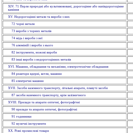
ХІV. 71 Перли природні або культивововані, дорогоцінне або напівдорогоцінне
каміння
XV. Недорогоцінні метали та вироби з них
72 чорнi метали
73 вироби з чорних металiв
74 мiдь i вироби з неї
76 алюмiнiй i вироби з нього
82 інструменти, ножовi вироби
83 іншi вироби з недорогоцінних металiв
XVI. Машини, обладнання та механізми; електротехнічне обладнання
84 реактори ядерні, котли, машини
85 електричнi машини
XVII. Засоби наземного транспорту, літальні апарати, плавучі засоби
87 засоби наземного транспорту, крiм залізничного
XVIII. Прилади та апарати оптичнi, фотографічні
90 прилади та апарати оптичнi, фотографічні
91 годинники
92 музичні інструменти
XX. Рiзнi промислові товари