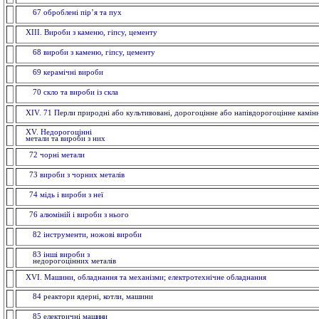
67 оброблені пір’я та пух
XIII. Вироби з каменю, гіпсу, цементу
68 вироби з каменю, гiпсу, цементу
69 керамiчнi вироби
70 скло та вироби із cкла
ХІV. 71 Перли природні або культивовані, дорогоцінне або напівдорогоцінне камін
XV. Недорогоцінні
метали та вироби з них
72 чорнi метали
73 вироби з чорних металiв
74 мiдь i вироби з неї
76 алюмiнiй i вироби з нього
82 інструменти, ножовi вироби
83 іншi вироби з
недорогоцінних металiв
XVI. Машини, обладнання та механізми; електротехнічне обладнання
84 реактори ядерні, котли, машини
85 електричнi ма
шини