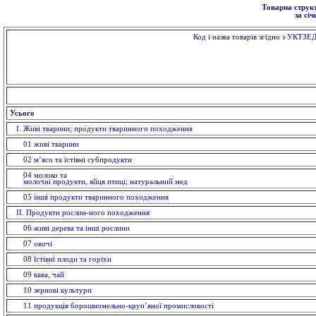
Товарна структ
за сі
Код і назва товарів згідно з УКТЗЕ
Усього
I. Живi тварини; продукти тваринного походження
01 живi тварини
02 м’ясо та їстівні субпродукти
04 молоко та
молочні продукти, яйця птиці; натуральний мед
05 інші продукти тваринного походження
II. Продукти рослин-ного походження
06 живі дерева та інші рослини
07 овочi
08 їстівні плоди та горіхи
09 кава, чай
10 зерновi культури
11 продукція борошномельно-круп’яної промисловості