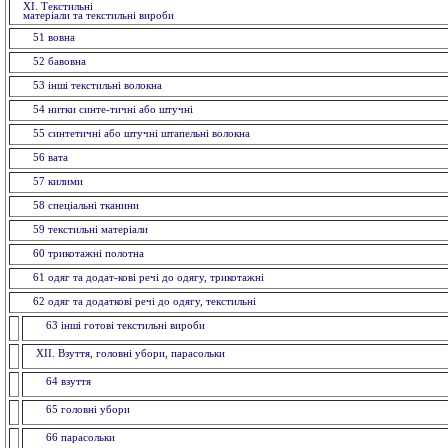
ХI. Текстильні
матеріали та текстильні вироби
51 вовна
52 бавовна
53 інші текстильні волокна
54 нитки синте-тичні або штучні
55 синтетичні або штучні штапельнi волокна
56 вата
57 килими
58 спецiальнi тканини
59 текстильнi матерiали
60 трикотажні полотна
61 одяг та додат-кові речі до одягу, трикотажні
62 одяг та додаткові речі до одягу, текстильні
63 іншi готовi текстильні вироби
XII. Взуття, головнi убори, парасольки
64 взуття
65 головнi убори
66 парасольки