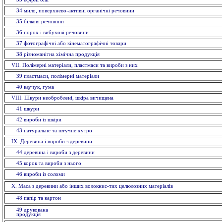
34 мило, поверхнево-активні органічні речовини
35 бiлковi речовини
36 порох і вибухові речовини
37 фотографічні або кінематографічні товари
38 різноманітна хімічна продукція
VII. Полімерні матеріали, пластмаси та вироби з них
39 пластмаси, полімерні матеріали
40 каучук, гума
VIII. Шкури необроблені, шкіра вичищена
41 шкури
42 вироби із шкiри
43 натуральне та штучне хутро
IX. Деревина і вироби з деревини
44 деревина і вироби з деревини
45 корок та вироби з нього
46 вироби із соломи
X. Маса з деревини або інших волокнис-тих целюлозних матеріалів
48 папiр та картон
49 друкована
продукція