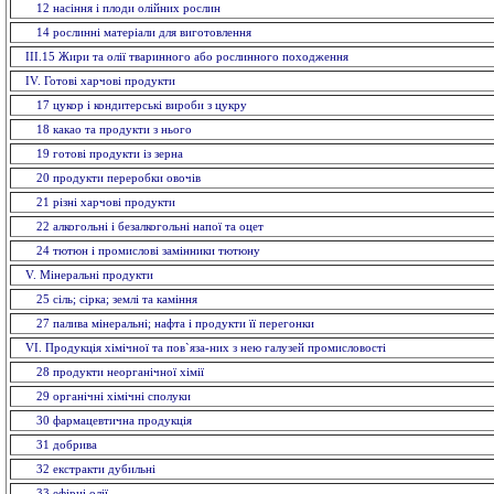
12 насiння і плоди олійних рослин
14 рослинні матеріали для виготовлення
ІІІ.15 Жири та олії тваринного або рослинного походження
IV. Готові харчові продукти
17 цукор і кондитерські вироби з цукру
18 какао та продукти з нього
19 готові продукти із зерна
20 продукти переробки овочів
21 різні харчові продукти
22 алкогольні і безалкогольні напої та оцет
24 тютюн і промислові замінники тютюну
V. Мiнеральнi продукти
25 сіль; сірка; землі та каміння
27 палива мінеральні; нафта і продукти її перегонки
VI. Продукція хімічної та пов`яза-них з нею галузей промисловостi
28 продукти неорганічної хімії
29 органiчнi хiмiчнi сполуки
30 фармацевтична продукція
31 добрива
32 екстракти дубильнi
33 ефiрнi олії