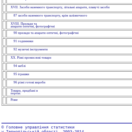
XVII. Засоби наземного транспорту, літальні апарати, плавучі засоби
87 засоби наземного транспорту, крiм залізничного
XVIII. Прилади та
апарати оптичнi, фотогра
90 прилади та апарати оптичнi, фотографічні
91 годинники
92 музичні інструменти
XX. Рiзнi промислові товари
94 меблi
95 іграшки
96 рiзнi готовi вироби
Товари, придбані в
пор
Різне
© Головне управління статистики
у Тернопільській області, 2003-2014