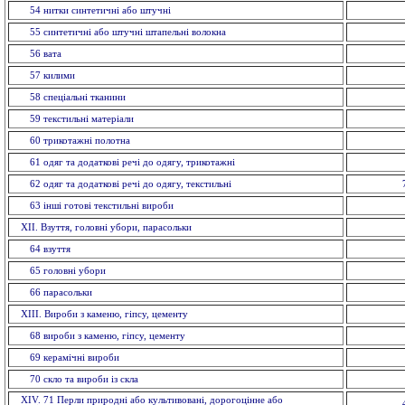
54 нитки синтетичні або штучні
55 синтетичні або штучні штапельнi волокна
56 вата
57 килими
58 спецiальнi тканини
59 текстильнi матерiали
60 трикотажні полотна
61 одяг та додаткові речі до одягу, трикотажні
62 одяг та додаткові речі до одягу, текстильні
63 іншi готовi текстильні вироби
XII. Взуття, головнi убори, парасольки
64 взуття
65 головнi убори
66 парасольки
XIII. Вироби з каменю, гіпсу, цементу
68 вироби з каменю, гiпсу, цементу
69 керамiчнi вироби
70 скло та вироби із cкла
ХІV. 71 Перли природні або культивовані, дорогоцінне або