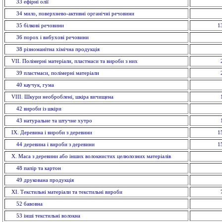
33 ефiрнi олії
34 мило, поверхнево-активні органічні речовини
35 бiлковi речовини
1
36 порох і вибухові речовини
38 різноманітна хімічна продукція
VII. Полімерні матеріали, пластмаси та вироби з них
39 пластмаси, полімерні матеріали
40 каучук, гума
VIII. Шкури необроблені, шкіра вичищена
42 вироби із шкiри
43 натуральне та штучне хутро
IX. Деревина і вироби з деревини
1
44 деревина і вироби з деревини
1
X. Маса з деревини або інших волокнистих целюлозних матеріалів
48 папiр та картон
49 друкована продукція
ХI. Текстильні матеріали та текстильні вироби
52 бавовна
53 інші текстильні волокна