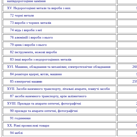
напівдорогоцінне каміння
XV. Недорогоцінні метали та вироби з них
72 чорнi метали
73 вироби з чорних металiв
74 мiдь i вироби з неї
76 алюмiнiй i вироби з нього
79 цинк і вироби з нього
82 інструменти, ножовi вироби
83 іншi вироби з недорогоцінних металiв
XVI. Машини, обладнання та механізми; електротехнічне обладнання
26
84 реактори ядерні, котли, машини
85 електричнi ма
шини
25
XVII. Засоби наземного транспорту, літальні апарати, плавучі засоби
87 засоби наземного транспорту, крiм залізничного
XVIII. Прилади та апарати оптичнi, фотографічні
90 прилади та апарати оптичнi, фотографічні
91 годинники
XX. Рiзнi промислові товари
94 меблi