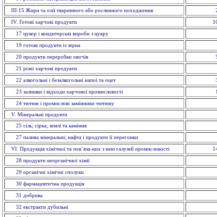
ІІІ.15 Жири та олії тваринного або рослинного походження
IV. Готові харчові продукти
1
17 цукор і кондитерські вироби з цукру
19 готові продукти із зерна
20 продукти переробки овочів
21 різні харчові продукти
22 алкогольні і безалкогольні напої та оцет
23 залишки і відходи харчової промисловості
24 тютюн і промислові замінники тютюну
V. Мiнеральнi продукти
25 сіль; сірка; землі та каміння
27 палива мінеральні; нафта і продукти її перегонки
VI. Продукція хімічної та пов`яза-них з нею галузей промисловостi
1
28 продукти неорганічної хімії
29 органiчнi хiмiчнi сполуки
30 фармацевтична продукція
31 добрива
32 екстракти дубильнi