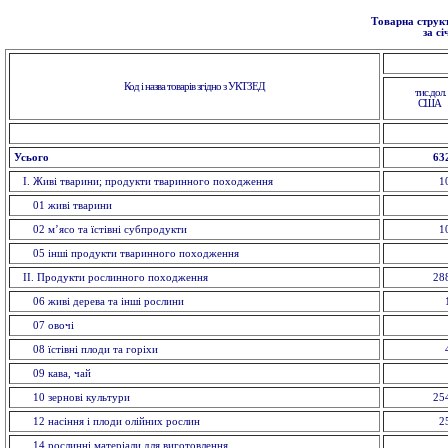
Товарна структ
за с
Код і назва товарів згідно з УКТЗЕД
тис.дол.
США
Усього
63
I. Живi тварини; продукти тваринного походження
1
01 живi тварини
02 м’ясо та їстівні субпродукти
1
05 інші продукти тваринного походження
II. Продукти рослинного походження
28
06 живі дерева та інші рослини
07 овочi
08 їстівні плоди та горіхи
09 кава, чай
10 зерновi культури
25
12 насiння і плоди олійних рослин
2
14 рослинні матеріали для виготовлення