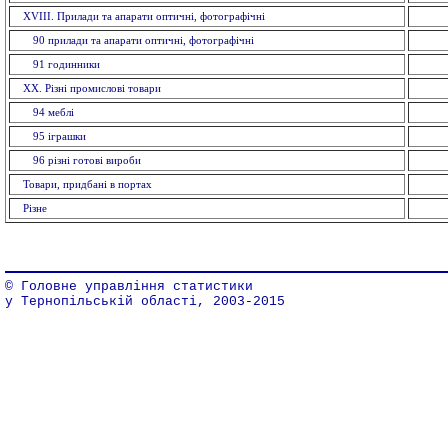
XVIII. Прилади та апарати оптичнi, фотографічні
90 прилади та апарати оптичнi, фотографічні
91 годинники
XX. Рiзнi промислові товари
94 меблi
95 іграшки
96 рiзнi готовi вироби
Товари, придбані в портах
Різне
© Головне управління статистики
у Тернопільській області, 2003-2015