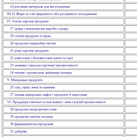
14 рослинні матеріали для виготовлення
ІІІ.15 Жири та олії тваринного або рослинного походження
IV. Готові харчові продукти
17 цукор і кондитерські вироби з цукру
19 готові продукти із зерна
20 продукти переробки овочів
21 різні харчові продукти
22 алкогольні і безалкогольні напої та оцет
23 залишки і відходи харчової промисловості
24 тютюн і промислові замінники тютюну
V. Мiнеральнi продукти
25 сіль; сірка; землі та каміння
27 палива мінеральні; нафта і продукти її перегонки
VI. Продукція хімічної та пов`язаних з нею галузей промисловостi
28 продукти неорганічної хімії
29 органiчнi хiмiчнi сполуки
30 фармацевтична продукція
31 добрива