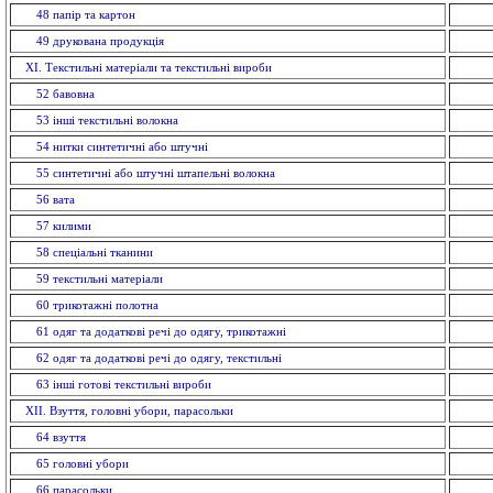
48 папiр та картон
49 друкована продукція
ХI. Текстильні матеріали та текстильні вироби
52 бавовна
53 інші текстильні волокна
54 нитки синтетичні або штучні
55 синтетичні або штучні штапельнi волокна
56 вата
57 килими
58 спецiальнi тканини
59 текстильнi матерiали
60 трикотажні полотна
61 одяг та додаткові речі до одягу, трикотажні
62 одяг та додаткові речі до одягу, текстильні
63 іншi готовi текстильні вироби
XII. Взуття, головнi убори, парасольки
64 взуття
65 головнi убори
66 парасольки