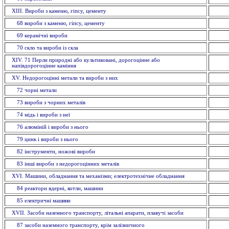
XIII. Вироби з каменю, гіпсу, цементу
68 вироби з каменю, гiпсу, цементу
69 керамiчнi вироби
70 скло та вироби із cкла
ХІV. 71 Перли природні або культивовані, дорогоцінне або
напівдорогоцінне каміння
XV. Недорогоцінні метали та вироби з них
72 чорнi метали
73 вироби з чорних металiв
74 мiдь i вироби з неї
76 алюмiнiй i вироби з нього
79 цинк і вироби з нього
82 інструменти, ножовi вироби
83 іншi вироби з недорогоцінних металiв
XVI. Машини, обладнання та механізми; електротехнічне обладнання
84 реактори ядерні, котли, машини
85 електричнi ма
шини
XVII. Засоби наземного транспорту, літальні апарати, плавучі засоби
87 засоби наземного транспорту, крiм залізничного