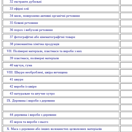
32 екстракти дубильнi
33 ефiрнi олії
34 мило, поверхнево-активні органічні речовини
35 бiлковi речовини
36 порох і вибухові речовини
37 фотографічні або кінематографічні товари
38 різноманітна хімічна продукція
VII. Полімерні матеріали, пластмаси та вироби з них
39 пластмаси, полімерні матеріали
40 каучук, гума
VIII. Шкури необроблені, шкіра вичищена
41 шкури
42 вироби із шкiри
43 натуральне та штучне хутро
IX. Деревина і вироби з деревини
44 деревина і вироби з деревини
45 корок та вироби з нього
X. Маса з деревини або інших волокнистих целюлозних матеріалів