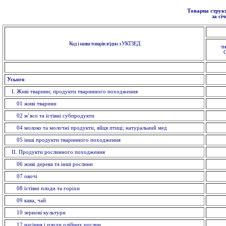
Товарна структ
за сі
Код і назва товарів згідно з УКТЗЕД
ти
Усього
I. Живi тварини; продукти тваринного походження
01 живi тварини
02 м’ясо та їстівні субпродукти
04 молоко та молочні продукти, яйця птиці; натуральний мед
05 інші продукти тваринного походження
II. Продукти рослинного походження
06 живі дерева та інші рослини
07 овочi
08 їстівні плоди та горіхи
09 кава, чай
10 зерновi культури
12 насiння і плоди олійних рослин