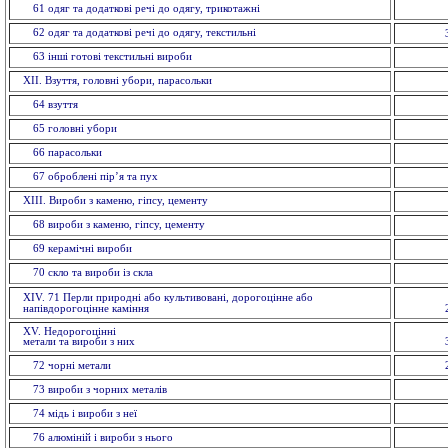
61 одяг та додаткові речі до одягу, трикотажні
62 одяг та додаткові речі до одягу, текстильні
63 іншi готовi текстильні вироби
XII. Взуття, головнi убори, парасольки
64 взуття
65 головнi убори
66 парасольки
67 оброблені пір’я та пух
XIII. Вироби з каменю, гіпсу, цементу
68 вироби з каменю, гiпсу, цементу
69 керамiчнi вироби
70 скло та вироби із cкла
ХІV. 71 Перли природні або культивовані, дорогоцінне або
напівдорогоцінне каміння
XV. Недорогоцінні
метали та вироби з них
72 чорнi метали
73 вироби з чорних металiв
74 мiдь i вироби з неї
76 алюмiнiй i вироби з нього