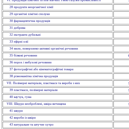
VI. Продукція хімічної та пов`яза-них з нею галузей промисловостi
28 продукти неорганічної хімії
29 органiчнi хiмiчнi сполуки
30 фармацевтична продукція
31 добрива
32 екстракти дубильнi
33 ефiрнi олії
34 мило, поверхнево-активні органічні речовини
35 бiлковi речовини
36 порох і вибухові речовини
37 фотографічні або кінематографічні товари
38 різноманітна хімічна продукція
VII. Полімерні матеріали, пластмаси та вироби з них
39 пластмаси, полімерні матеріали
40 каучук, гума
VIII. Шкури необроблені, шкіра вичищена
41 шкури
42 вироби із шкiри
43 натуральне та штучне хутро