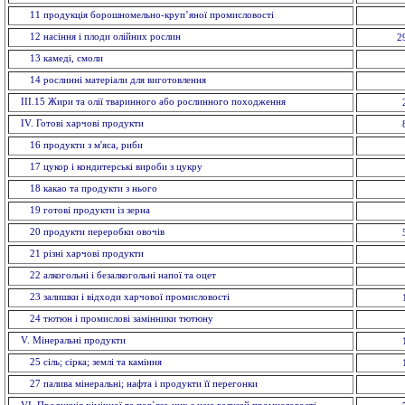
11 продукція борошномельно-круп’яної промисловості
12 насiння і плоди олійних рослин
2
13 камеді, смоли
14 рослинні матеріали для виготовлення
ІІІ.15 Жири та олії тваринного або рослинного походження
IV. Готові харчові продукти
16 продукти з м'яса, риби
17 цукор і кондитерські вироби з цукру
18 какао та продукти з нього
19 готові продукти із зерна
20 продукти переробки овочів
21 різні харчові продукти
22 алкогольні і безалкогольні напої та оцет
23 залишки і відходи харчової промисловості
24 тютюн і промислові замінники тютюну
V. Мiнеральнi продукти
25 сіль; сірка; землі та каміння
27 палива мінеральні; нафта і продукти її перегонки