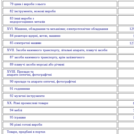
79 цинк і вироби з нього
82 інструменти, ножовi вироби
83 іншi вироби з
недорогоцінних металiв
XVI. Машини, обладнання та механізми; електротехнічне обладнання
12
84 реактори ядерні, котли, машини
85 електричнi ма
шини
12
XVII. Засоби наземного транспорту, літальні апарати, плавучі засоби
87 засоби наземного транспорту, крiм залізничного
89 плавучi засоби морські або річкові
XVIII. Прилади та
апарати оптичнi, фотографічні
90 прилади та апарати оптичнi, фотографічні
91 годинники
92 музичні інструменти
XX. Рiзнi промислові товари
94 меблi
95 іграшки
96 рiзнi готовi вироби
Товари, придбані в портах