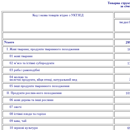
Товарна структ
за січ
Код і назва товарів згідно з УКТЗЕД
тис.дол.
Усього
29
I. Живi тварини; продукти тваринного походження
1
01 живi тварини
02 м’ясо та їстівні субпродукти
1
03 риба i ракоподібні
04 молоко та
молочні продукти, яйця птиці; натуральний мед
05 інші продукти тваринного походження
II. Продукти рослин-ного походження
10
06 живі дерева та інші рослини
07 овочi
08 їстівні плоди та горіхи
09 кава, чай
10 зерновi культури
6