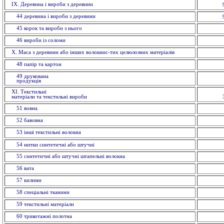
IX. Деревина і вироби з деревини
44 деревина і вироби з деревини
45 корок та вироби з нього
46 вироби із соломи
X. Маса з деревини або інших волокнис-тих целюлозних матеріалів
48 папiр та картон
49 друкована
продукція
ХI. Текстильні
матеріали та текстильні вироби
51 вовна
52 бавовна
53 інші текстильні волокна
54 нитки синтетичні або штучні
55 синтетичні або штучні штапельнi волокна
56 вата
57 килими
58 спецiальнi тканини
59 текстильнi матерiали
60 трикотажні полотна