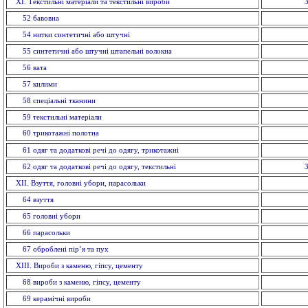
ХI. Текстильні матеріали та текстильні вироби
52 бавовна
54 нитки синтетичні або штучні
55 синтетичні або штучні штапельнi волокна
56 вата
57 килими
58 спецiальнi тканини
59 текстильнi матерiали
60 трикотажні полотна
61 одяг та додаткові речі до одягу, трикотажні
62 одяг та додаткові речі до одягу, текстильні
XII. Взуття, головнi убори, парасольки
64 взуття
65 головнi убори
66 парасольки
67 оброблені пір’я та пух
XIII. Вироби з каменю, гіпсу, цементу
68 вироби з каменю, гiпсу, цементу
69 керамiчнi вироби