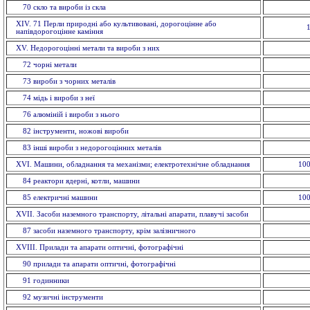
70 скло та вироби із cкла
ХІV. 71 Перли природні або культивовані, дорогоцінне або
напівдорогоцінне каміння
XV. Недорогоцінні метали та вироби з них
72 чорнi метали
73 вироби з чорних металiв
74 мiдь i вироби з неї
76 алюмiнiй i вироби з нього
82 інструменти, ножовi вироби
83 іншi вироби з недорогоцінних металiв
XVI. Машини, обладнання та механізми; електротехнічне обладнання
100
84 реактори ядерні, котли, машини
85 електричнi машини
100
XVII. Засоби наземного транспорту, літальні апарати, плавучі засоби
87 засоби наземного транспорту, крiм залізничного
XVIII. Прилади та апарати оптичнi, фотографічні
90 прилади та апарати оптичнi, фотографічні
91 годинники
92 музичні інструменти