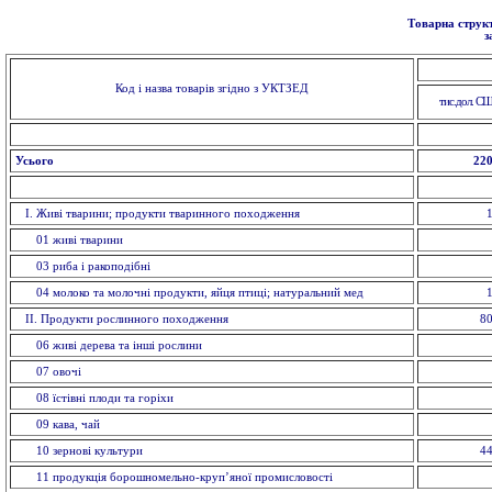
Товарна структ
з
Код і назва товарів згідно з УКТЗЕД
тис.дол. С
Усього
220
I. Живi тварини; продукти тваринного походження
01 живi тварини
03 риба i ракоподібні
04 молоко та молочні продукти, яйця птиці; натуральний мед
II. Продукти рослинного походження
80
06 живі дерева та інші рослини
07 овочi
08 їстівні плоди та горіхи
09 кава, чай
10 зерновi культури
44
11 продукція борошномельно-круп’яної промисловості