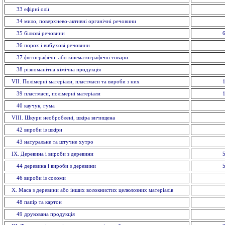
33 ефiрнi олії
34 мило, поверхнево-активні органічні речовини
35 бiлковi речовини
36 порох і вибухові речовини
37 фотографічні або кінематографічні товари
38 різноманітна хімічна продукція
VII. Полімерні матеріали, пластмаси та вироби з них
39 пластмаси, полімерні матеріали
40 каучук, гума
VIII. Шкури необроблені, шкіра вичищена
42 вироби із шкiри
43 натуральне та штучне хутро
IX. Деревина і вироби з деревини
44 деревина і вироби з деревини
46 вироби із соломи
X. Маса з деревини або інших волокнистих целюлозних матеріалів
48 папiр та картон
49 друкована продукція