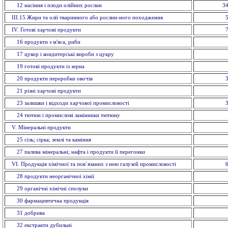
12 насiння і плоди олійних рослин
34
ІІІ.15 Жири та олії тваринного або рослин-ного походження
IV. Готові харчові продукти
16 продукти з м'яса, риби
17 цукор і кондитерські вироби з цукру
19 готові продукти із зерна
20 продукти переробки овочів
21 різні харчові продукти
23 залишки і відходи харчової промисловості
24 тютюн і промислові замінники тютюну
V. Мiнеральнi продукти
25 сіль; сірка; землі та каміння
27 палива мінеральні; нафта і продукти її перегонки
VI. Продукція хімічної та пов`язаних з нею галузей промисловостi
28 продукти неорганічної хімії
29 органiчнi хiмiчнi сполуки
30 фармацевтична продукція
31 добрива
32 екстракти дубильнi