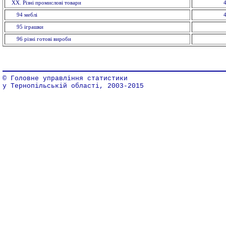
XX. Рiзнi промислові товари
94 меблi
95 іграшки
96 рiзнi готовi вироби
© Головне управління статистики
у Тернопільській області, 2003-2015