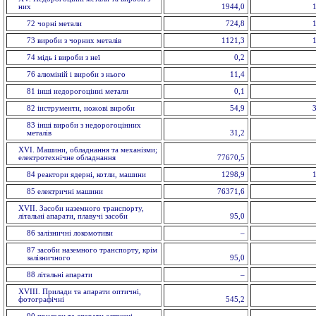
них
1944,0
72 чорнi метали
724,8
73 вироби з чорних металiв
1121,3
74 мiдь i вироби з неї
0,2
76 алюмiнiй i вироби з нього
11,4
81 інші недорогоцінні метали
0,1
82 інструменти, ножовi вироби
54,9
83 іншi вироби з недорогоцінних
металiв
31,2
XVI. Машини, обладнання та механізми;
електротехнічне обладнання
77670,5
84 реактори ядерні, котли, машини
1298,9
85 електричнi машини
76371,6
XVII. Засоби наземного транспорту,
літальні апарати, плавучі засоби
95,0
86 залізничні локомотиви
–
87 засоби наземного транспорту, крім
залізничного
95,0
88 літальні апарати
–
XVIII. Прилади та апарати оптичнi,
фотографічні
545,2