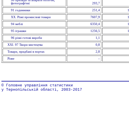
90 прилади та апарати оптичнi,
фотографічні
293,7
91 годинники
251,4
XX. Рiзнi промислові товари
7607,9
94 меблi
6350,4
95 іграшки
1256,5
96 рiзнi готовi вироби
1,1
XXI. 97 Твори мистецтва
0,8
Товари, придбані в портах
2,8
Різне
–
© Головне управління статистики
у Тернопільській області, 2003-2017