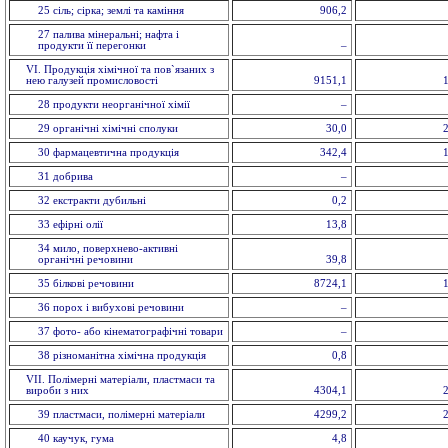
25 сіль; сірка; землі та каміння
906,2
27 палива мінеральні; нафта і
продукти її перегонки
–
VI. Продукція хімічної та пов`язаних з
нею галузей промисловостi
9151,1
28 продукти неорганічної хімії
–
29 органiчнi хiмiчнi сполуки
30,0
30 фармацевтична продукція
342,4
31 добрива
–
32 екстракти дубильнi
0,2
33 ефiрнi олії
13,8
34 мило, поверхнево-активні
органічні речовини
39,8
35 бiлковi речовини
8724,1
36 порох і вибухові речовини
–
37 фото- або кінематографічні товари
–
38 різноманітна хімічна продукція
0,8
VII. Полімерні матеріали, пластмаси та
вироби з них
4304,1
39 пластмаси, полімерні матеріали
4299,2
40 каучук, гума
4,8