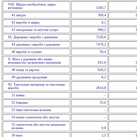
VIII. Шкури необроблені, шкіра
вичищена
1283,7
41 шкури
369,4
42 вироби із шкiри
8,1
43 натуральне та штучне хутро
906,2
IX. Деревина і вироби з деревини
7528,6
44 деревина і вироби з деревини
7478,2
46 вироби із соломи
50,4
X. Маса з деревини або інших
волокнистих целюлозних матеріалів
632,6
48 папiр та картон
626,5
49 друкована продукція
6,2
ХI. Текстильні матеріали та текстильні
вироби
2814,8
51 вовна
–
52 бавовна
35,0
53 іншi текстильні волокна
–
54 нитки синтетичні або штучні
–
55 синтетичні або штучні штапельнi
волокна
0,8
56 вата
2,5