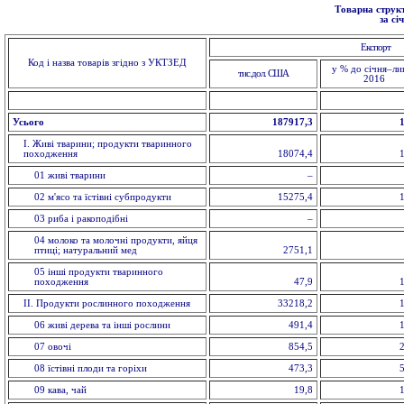
Товарна структ
за сі
Експорт
Код і назва товарів згідно з УКТЗЕД
у % до січня–ли
тис.дол. США
2016
Усього
187917,3
I. Живi тварини; продукти тваринного
походження
18074,4
01 живi тварини
–
02 м'ясо та їстівнi субпродукти
15275,4
03 риба i ракоподібні
–
04 молоко та молочні продукти, яйця
птиці; натуральний мед
2751,1
05 інші продукти тваринного
походження
47,9
II. Продукти рослинного походження
33218,2
06 живі дерева та інші рослини
491,4
07 овочi
854,5
08 їстівні плоди та горіхи
473,3
09 кава, чай
19,8