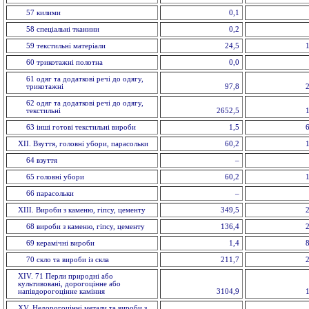
57 килими
0,1
58 спецiальнi тканини
0,2
59 текстильнi матерiали
24,5
60 трикотажні полотна
0,0
61 одяг та додаткові речі до одягу,
трикотажні
97,8
62 одяг та додаткові речі до одягу,
текстильні
2652,5
63 іншi готовi текстильні вироби
1,5
XII. Взуття, головнi убори, парасольки
60,2
64 взуття
–
65 головнi убори
60,2
66 парасольки
–
XIII. Вироби з каменю, гіпсу, цементу
349,5
68 вироби з каменю, гiпсу, цементу
136,4
69 керамiчнi вироби
1,4
70 скло та вироби із cкла
211,7
ХІV. 71 Перли природні або
культивовані, дорогоцінне або
напівдорогоцінне каміння
3104,9
XV. Недорогоцінні метали та вироби з