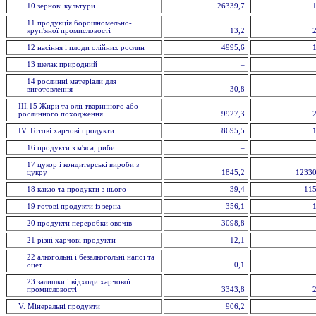
10 зерновi культури
26339,7
11 продукцiя борошномельно-
круп'яної промисловості
13,2
12 насiння і плоди олійних рослин
4995,6
13 шелак природний
–
14 рослинні матеріали для
виготовлення
30,8
ІІІ.15 Жири та олії тваринного або
рослинного походження
9927,3
IV. Готові харчові продукти
8695,5
16 продукти з м'яса, риби
–
17 цукор і кондитерські вироби з
цукру
1845,2
12330
18 какао та продукти з нього
39,4
115
19 готові продукти із зерна
356,1
20 продукти переробки овочів
3098,8
21 різні харчові продукти
12,1
22 алкогольні і безалкогольні напої та
оцет
0,1
23 залишки і відходи харчової
промисловості
3343,8
V. Мiнеральнi продукти
906,2