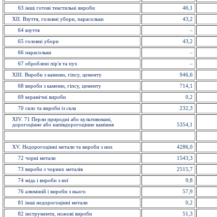
63 іншi готовi текстильні вироби
46,1
XII. Взуття, головнi убори, парасольки
43,2
64 взуття
–
65 головнi убори
43,2
66 парасольки
–
67 оброблені пір'я та пух
–
XIII. Вироби з каменю, гіпсу, цементу
946,6
68 вироби з каменю, гiпсу, цементу
714,1
69 керамiчнi вироби
0,2
70 скло та вироби із cкла
232,3
ХІV. 71 Перли природні або культивовані,
дорогоцінне або напівдорогоцінне каміння
5354,1
XV. Недорогоцінні метали та вироби з них
4286,0
72 чорнi метали
1543,3
73 вироби з чорних металiв
2515,7
74 мiдь i вироби з неї
9,8
76 алюмiнiй i вироби з нього
57,9
81 інші недорогоцінні метали
0,2
82 інструменти, ножовi вироби
51,3