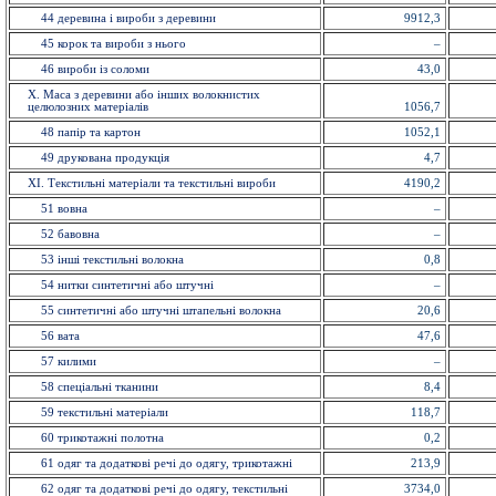
44 деревина і вироби з деревини
9912,3
45 корок та вироби з нього
–
46 вироби із соломи
43,0
X. Маса з деревини або інших волокнистих
целюлозних матеріалів
1056,7
48 папiр та картон
1052,1
49 друкована продукція
4,7
ХI. Текстильні матеріали та текстильні вироби
4190,2
51 вовна
–
52 бавовна
–
53 іншi текстильні волокна
0,8
54 нитки синтетичні або штучні
–
55 синтетичні або штучні штапельнi волокна
20,6
56 вата
47,6
57 килими
–
58 спецiальнi тканини
8,4
59 текстильнi матерiали
118,7
60 трикотажні полотна
0,2
61 одяг та додаткові речі до одягу, трикотажні
213,9
62 одяг та додаткові речі до одягу, текстильні
3734,0