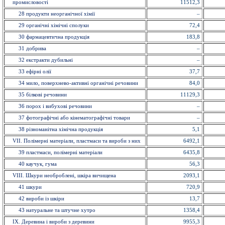
промисловостi
11512,3
28 продукти неорганічної хімії
–
29 органiчнi хiмiчнi сполуки
72,4
30 фармацевтична продукція
183,8
31 добрива
–
32 екстракти дубильнi
–
33 ефiрнi олії
37,7
34 мило, поверхнево-активні органічні речовини
84,0
35 бiлковi речовини
11129,3
36 порох і вибухові речовини
–
37 фотографічні або кінематографічні товари
–
38 різноманітна хімічна продукція
5,1
VII. Полімерні матеріали, пластмаси та вироби з них
6492,1
39 пластмаси, полімерні матеріали
6435,8
40 каучук, гума
56,3
VIII. Шкури необроблені, шкіра вичищена
2093,1
41 шкури
720,9
42 вироби із шкiри
13,7
43 натуральне та штучне хутро
1358,4
IX. Деревина і вироби з деревини
9955,3