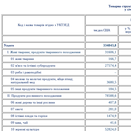
Товарна структ
у сі
Код і назва товарів згідно з УКТЗЕД
у % 
тис.дол. США
вер
Усього
334843,8
I
. Живi тварини; продукти тваринного походження
31606,1
01 живi тварини
166,7
02 м'ясо та їстівнi субпродукти
27574,4
03 риба i ракоподібні
–
04 молоко та молочні продукти, яйця птиці;
натуральний мед
3680,5
05 інші продукти тваринного похоження
184,5
II. Продукти рослинного походження
78588,6
06 живі дерева та інші рослини
407,8
07 овочi
281,0
08 їстівні плоди та горіхи
1474,9
09 кава, чай
41,6
10 зерновi культури
52824,0