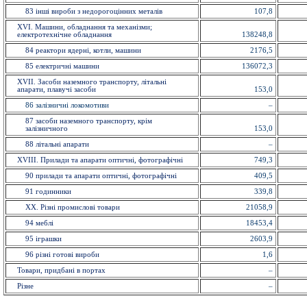
83 іншi вироби з недорогоцінних металiв
107,8
XVI. Машини, обладнання та механізми;
електротехнічне обладнання
138248,8
84 реактори ядерні, котли, машини
2176,5
85 електричнi машини
136072,3
XVII. Засоби наземного транспорту, літальні
апарати, плавучі засоби
153,0
86 залізничні локомотиви
–
87 засоби наземного транспорту, крім
залізничного
153,0
88 літальні апарати
–
XVIII. Прилади та апарати оптичнi, фотографічні
749,3
90 прилади та апарати оптичнi, фотографічні
409,5
91 годинники
339,8
XX. Рiзнi промислові товари
21058,9
94 меблi
18453,4
95 іграшки
2603,9
96 рiзнi готовi вироби
1,6
Товари, придбані в портах
–
Різне
–