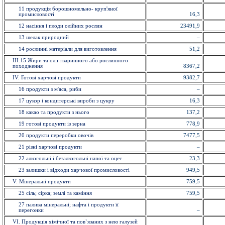
11 продукція борошномельно- круп'яної
промисловості
16,3
12 насiння і плоди олійних рослин
23491,9
13 шелак природний
–
14 рослинні матеріали для виготовлення
51,2
ІІІ.15 Жири та олії тваринного або рослинного
походження
8367,2
IV. Готові харчові продукти
9382,7
16 продукти з м'яса, риби
–
17 цукор і кондитерські вироби з цукру
16,3
18 какао та продукти з нього
137,2
19 готові продукти із зерна
778,9
20 продукти переробки овочів
7477,5
21 різні харчові продукти
–
22 алкогольні і безалкогольні напої та оцет
23,3
23 залишки і відходи харчової промисловості
949,5
V. Мiнеральнi продукти
759,5
25 сіль; сірка; землі та каміння
759,5
27 палива мінеральні; нафта і продукти її
перегонки
–
VI. Продукція хімічної та пов`язаних з нею галузей