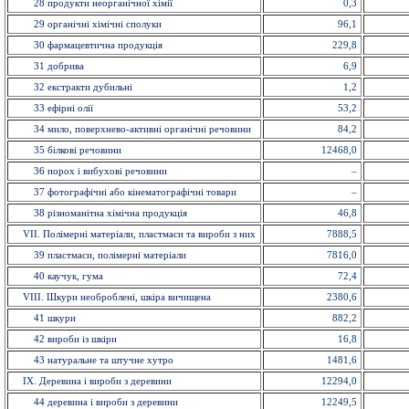
28 продукти неорганічної хімії
0,3
29 органiчнi хiмiчнi сполуки
96,1
30 фармацевтична продукція
229,8
31 добрива
6,9
32 екстракти дубильнi
1,2
33 ефiрнi олії
53,2
34 мило, поверхнево-активні органічні речовини
84,2
35 бiлковi речовини
12468,0
36 порох і вибухові речовини
–
37 фотографічні або кінематографічні товари
–
38 різноманітна хімічна продукція
46,8
VII. Полімерні матеріали, пластмаси та вироби з них
7888,5
39 пластмаси, полімерні матеріали
7816,0
40 каучук, гума
72,4
VIII. Шкури необроблені, шкіра вичищена
2380,6
41 шкури
882,2
42 вироби із шкiри
16,8
43 натуральне та штучне хутро
1481,6
IX. Деревина і вироби з деревини
12294,0
44 деревина і вироби з деревини
12249,5