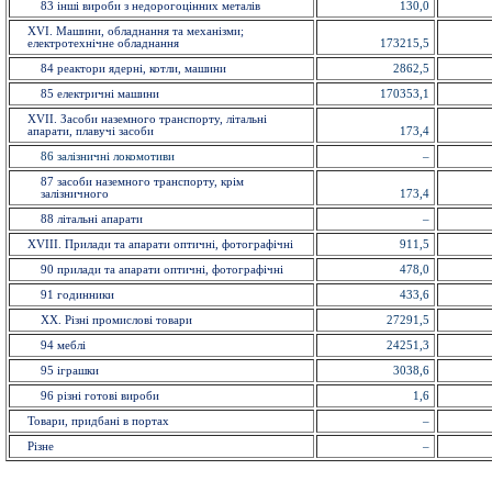
83 іншi вироби з недорогоцінних металiв
130,0
XVI. Машини, обладнання та механізми;
електротехнічне обладнання
173215,5
84 реактори ядерні, котли, машини
2862,5
85 електричнi машини
170353,1
XVII. Засоби наземного транспорту, літальні
апарати, плавучі засоби
173,4
86 залізничні локомотиви
–
87 засоби наземного транспорту, крім
залізничного
173,4
88 літальні апарати
–
XVIII. Прилади та апарати оптичнi, фотографічні
911,5
90 прилади та апарати оптичнi, фотографічні
478,0
91 годинники
433,6
XX. Рiзнi промислові товари
27291,5
94 меблi
24251,3
95 іграшки
3038,6
96 рiзнi готовi вироби
1,6
Товари, придбані в портах
–
Різне
–