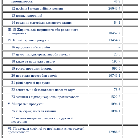
промисловості
48,9
12 насiння і плоди олійних рослин
26648,4
13 шелак природний
–
14 рослинні матеріали для виготовлення
84,1
ІІІ.15 Жири та олії тваринного або рослинного
походження
10452,2
IV. Готові харчові продукти
13454,7
16 продукти з м'яса, риби
–
17 цукор і кондитерські вироби з цукру
23,5
18 какао та продукти з нього
193,7
19 готові продукти із зерна
893,5
20 продукти переробки овочів
10743,1
21 різні харчові продукти
–
22 алкогольні і безалкогольні напої та оцет
78,6
23 залишки і відходи харчової промисловості
1522,2
V. Мiнеральнi продукти
1094,1
25 сіль; сірка; землі та каміння
1094,1
27 палива мінеральні; нафта і продукти її
перегонки
–
VI. Продукція хімічної та пов`язаних з нею галузей
промисловостi
12986,6