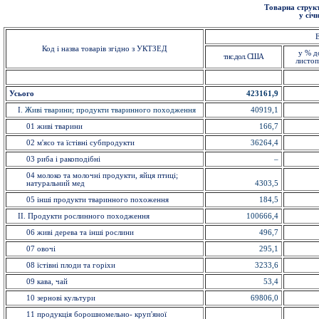
Товарна структ
у січ
Е
Код і назва товарів згідно з УКТЗЕД
у % д
тис.дол. США
листоп
Усього
423161,9
I
. Живi тварини; продукти тваринного походження
40919,1
01 живi тварини
166,7
02 м'ясо та їстівнi субпродукти
36264,4
03 риба i ракоподібні
–
04 молоко та молочні продукти, яйця птиці;
натуральний мед
4303,5
05 інші продукти тваринного похоження
184,5
II. Продукти рослинного походження
100666,4
06 живі дерева та інші рослини
496,7
07 овочi
295,1
08 їстівні плоди та горіхи
3233,6
09 кава, чай
53,4
10 зерновi культури
69806,0
11 продукція борошномельно- круп'яної