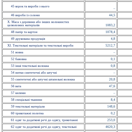
45 корок та вироби з нього
–
46 вироби із соломи
44,5
X. Маса з деревини або інших волокнистих
целюлозних матеріалів
1083,2
48 папiр та картон
1078,4
49 друкована продукція
4,8
ХI. Текстильні матеріали та текстильні вироби
5212,7
51 вовна
–
52 бавовна
0,1
53 іншi текстильні волокна
0,8
54 нитки синтетичні або штучні
–
55 синтетичні або штучні штапельнi волокна
20,8
56 вата
47,6
57 килими
–
58 спецiальнi тканини
8,4
59 текстильнi матерiали
148,6
60 трикотажні полотна
0,2
61 одяг та додаткові речі до одягу, трикотажні
253,0
62 одяг та додаткові речі до одягу, текстильні
4620,3