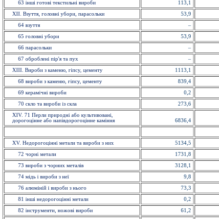
63 іншi готовi текстильні вироби
113,1
XII. Взуття, головнi убори, парасольки
53,9
64 взуття
–
65 головнi убори
53,9
66 парасольки
–
67 оброблені пір'я та пух
–
XIII. Вироби з каменю, гіпсу, цементу
1113,1
68 вироби з каменю, гiпсу, цементу
839,4
69 керамiчнi вироби
0,2
70 скло та вироби із cкла
273,6
ХІV. 71 Перли природні або культивовані,
дорогоцінне або напівдорогоцінне каміння
6836,4
XV. Недорогоцінні метали та вироби з них
5134,5
72 чорнi метали
1731,8
73 вироби з чорних металiв
3128,1
74 мiдь i вироби з неї
9,8
76 алюмiнiй i вироби з нього
73,3
81 інші недорогоцінні метали
0,2
82 інструменти, ножовi вироби
61,2