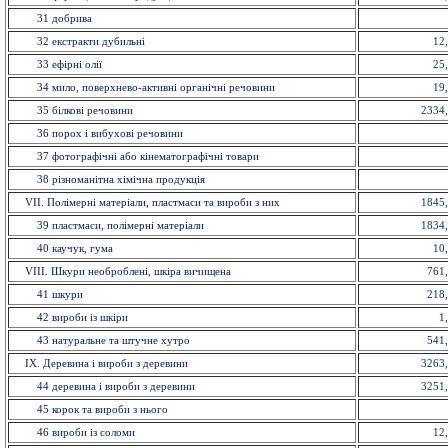
31 добрива
32 екстракти дубильнi
12
33 ефiрнi олії
25
34 мило, поверхнево-активні органічні речовини
19
35 бiлковi речовини
2334
36 порох і вибухові речовини
37 фотографічні або кінематографічні товари
38 різноманітна хімічна продукція
VII. Полімерні матеріали, пластмаси та вироби з них
1845
39 пластмаси, полімерні матеріали
1834
40 каучук, гума
10
VIII. Шкури необроблені, шкіра вичищена
761
41 шкури
218
42 вироби із шкiри
1
43 натуральне та штучне хутро
541
IX. Деревина і вироби з деревини
3263
44 деревина і вироби з деревини
3251
45 корок та вироби з нього
46 вироби із соломи
12