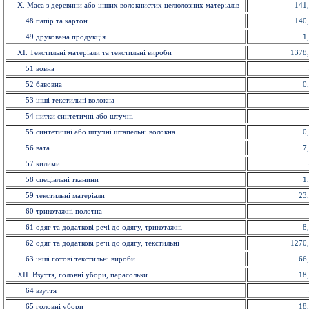
X. Маса з деревини або інших волокнистих целюлозних матеріалів
141
48 папiр та картон
140
49 друкована продукція
1
ХI. Текстильні матеріали та текстильні вироби
1378
51 вовна
52 бавовна
0
53 іншi текстильні волокна
54 нитки синтетичні або штучні
55 синтетичні або штучні штапельнi волокна
0
56 вата
7
57 килими
58 спецiальнi тканини
1
59 текстильнi матерiали
23
60 трикотажні полотна
61 одяг та додаткові речі до одягу, трикотажні
8
62 одяг та додаткові речі до одягу, текстильні
1270
63 іншi готовi текстильні вироби
66
XII. Взуття, головнi убори, парасольки
18
64 взуття
65 головнi убори
18