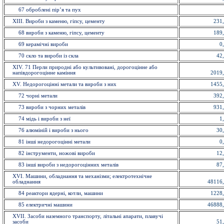
67 оброблені пір’я та пух
XIII. Вироби з каменю, гіпсу, цементу
231
68 вироби з каменю, гiпсу, цементу
189
69 керамiчнi вироби
0
70 скло та вироби із cкла
42
ХІV. 71 Перли природні або культивовані, дорогоцінне або
напівдорогоцінне каміння
2019
XV. Недорогоцінні метали та вироби з них
1455
72 чорнi метали
392
73 вироби з чорних металiв
931
74 мiдь i вироби з неї
1
76 алюмiнiй i вироби з нього
30
81 інші недорогоцінні метали
0
82 інструменти, ножовi вироби
12
83 іншi вироби з недорогоцінних металiв
87
XVI. Машини, обладнання та механізми; електротехнічне
обладнання
48116
84 реактори ядерні, котли, машини
1228
85 електричнi машини
46888
XVII. Засоби наземного транспорту, літальні апарати, плавучі
засоби
51