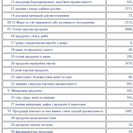
11 продукція борошномельно- круп'яної промисловості
445
12 насiння і плоди олійних рослин
3571
14 рослинні матеріали для виготовлення
13
ІІІ.15 Жири та олії тваринного або рослинного походження
2514
IV. Готові харчові продукти
6808
16 продукти з м'яса, риби
17 цукор і кондитерські вироби з цукру
8
18 какао та продукти з нього
48
19 готові продукти із зерна
280
20 продукти переробки овочів
5479
21 різні харчові продукти
22 алкогольні і безалкогольні напої та оцет
86
23 залишки і відходи харчової промисловості
905
V. Мiнеральнi продукти
562
25 сіль; сірка; землі та каміння
561
27 палива мінеральні; нафта і продукти її перегонки
0
VI. Продукція хімічної та пов`язаних з нею галузей промисловостi
2481
28 продукти неорганічної хімії
29 органiчнi хiмiчнi сполуки
29
30 фармацевтична продукція
59