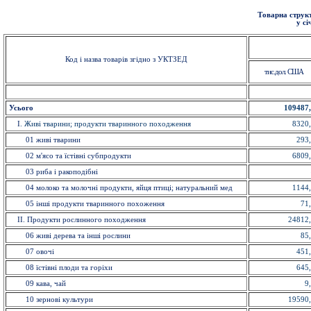
Товарна структ
у сі
Код і назва товарів згідно з УКТЗЕД
тис.дол. США
Усього
109487
I
. Живi тварини; продукти тваринного походження
8320
01 живi тварини
293
02 м'ясо та їстівнi субпродукти
6809
03 риба i ракоподібні
04 молоко та молочні продукти, яйця птиці; натуральний мед
1144
05 інші продукти тваринного похоження
71
II. Продукти рослинного походження
24812
06 живі дерева та інші рослини
85
07 овочi
451
08 їстівні плоди та горіхи
645
09 кава, чай
9
10 зерновi культури
19590