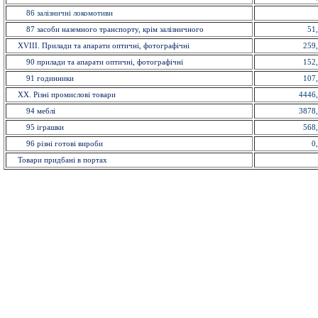
86 залізничні локомотиви
87 засоби наземного транспорту, крім залізничного
51
XVIII. Прилади та апарати оптичнi, фотографічні
259
90 прилади та апарати оптичнi, фотографічні
152
91 годинники
107
XX. Рiзнi промислові товари
4446
94 меблi
3878
95 іграшки
568
96 рiзнi готовi вироби
0
Товари придбані в портах