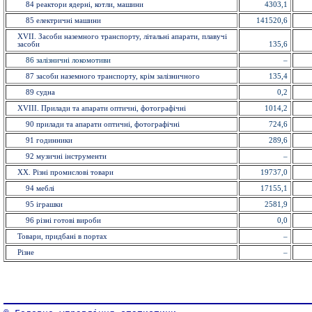
84 реактори ядерні, котли, машини
4303,1
85 електричнi машини
141520,6
XVII. Засоби наземного транспорту, літальні апарати, плавучі
засоби
135,6
86 залізничні локомотиви
–
87 засоби наземного транспорту, крім залізничного
135,4
89 судна
0,2
XVIII. Прилади та апарати оптичнi, фотографічні
1014,2
90 прилади та апарати оптичнi, фотографічні
724,6
91 годинники
289,6
92 музичні інструменти
–
XX. Рiзнi промислові товари
19737,0
94 меблi
17155,1
95 іграшки
2581,9
96 рiзнi готовi вироби
0,0
Товари, придбані в портах
–
Різне
–