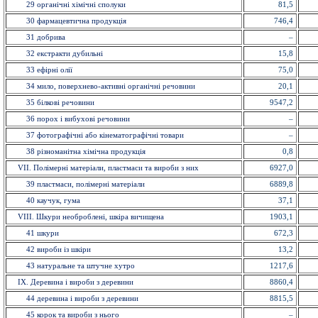
29 органiчнi хiмiчнi сполуки
81,5
30 фармацевтична продукція
746,4
31 добрива
–
32 екстракти дубильнi
15,8
33 ефiрнi олії
75,0
34 мило, поверхнево-активні органічні речовини
20,1
35 бiлковi речовини
9547,2
36 порох і вибухові речовини
–
37 фотографічні або кінематографічні товари
–
38 різноманітна хімічна продукція
0,8
VII. Полімерні матеріали, пластмаси та вироби з них
6927,0
39 пластмаси, полімерні матеріали
6889,8
40 каучук, гума
37,1
VIII. Шкури необроблені, шкіра вичищена
1903,1
41 шкури
672,3
42 вироби із шкiри
13,2
43 натуральне та штучне хутро
1217,6
IX. Деревина і вироби з деревини
8860,4
44 деревина і вироби з деревини
8815,5
45 корок та вироби з нього
–