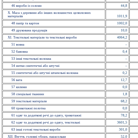
46 вироби із соломи
44,8
X. Маса з деревини або інших волокнистих целюлозних
матеріалів
1011,9
48 папiр та картон
1002,0
49 друкована продукція
10,0
ХI. Текстильні матеріали та текстильні вироби
4064,2
51 вовна
–
52 бавовна
0,4
53 іншi текстильні волокна
–
54 нитки синтетичні або штучні
–
55 синтетичні або штучні штапельнi волокна
0,2
56 вата
12,7
57 килими
0,0
58 спецiальнi тканини
1,8
59 текстильнi матерiали
68,2
60 трикотажні полотна
0,0
61 одяг та додаткові речі до одягу, трикотажні
78,2
62 одяг та додаткові речі до одягу, текстильні
3601,5
63 іншi готовi текстильні вироби
301,0
XII. Взуття, головнi убори, парасольки
52,0