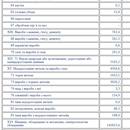
64 взуття
0,2
65 головнi убори
51,8
66 парасольки
–
67 оброблені пір’я та пух
–
XIII. Вироби з каменю, гіпсу, цементу
763,4
68 вироби з каменю, гiпсу, цементу
561,3
69 керамiчнi вироби
0,6
70 скло та вироби із cкла
201,4
ХІV. 71 Перли природні або культивовані, дорогоцінне або
напівдорогоцінне каміння
5105,2
XV. Недорогоцінні метали та вироби з них
4504,6
72 чорнi метали
1053,5
73 вироби з чорних металiв
3026,2
74 мiдь i вироби з неї
3,3
76 алюмiнiй i вироби з нього
154,9
81 інші недорогоцінні метали
0,4
82 інструменти, ножовi вироби
68,3
83 іншi вироби з недорогоцінних металiв
198,0
XVI. Машини, обладнання та механізми; електротехнічне
обладнання
145823,6