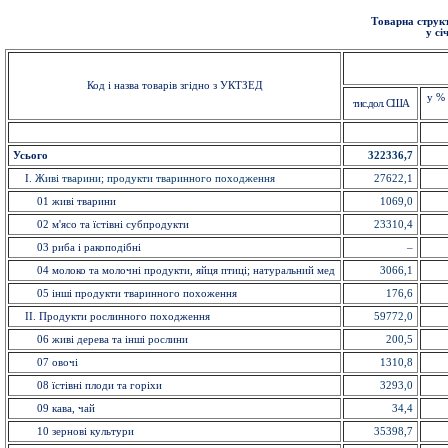
Товарна структ
у сі
Код і назва товарів згідно з УКТЗЕД
у % 
тис.дол. США
Усього
322336,7
I
. Живi тварини; продукти тваринного походження
27622,1
01 живi тварини
1069,0
02 м'ясо та їстівнi субпродукти
23310,4
03 риба i ракоподібні
–
04 молоко та молочні продукти, яйця птиці; натуральний мед
3066,1
05 інші продукти тваринного похоження
176,6
II. Продукти рослинного походження
59772,0
06 живі дерева та інші рослини
200,5
07 овочi
1310,8
08 їстівні плоди та горіхи
3293,0
09 кава, чай
34,4
10 зерновi культури
35398,7