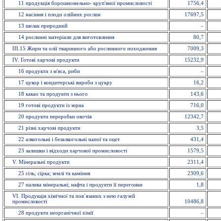
11 продукція борошномельно- круп'яної промисловості
1756,4
12 насiння і плоди олійних рослин
17697,5
13 шелак природний
–
14 рослинні матеріали для виготовлення
80,7
ІІІ.15 Жири та олії тваринного або рослинного походження
7009,3
IV. Готові харчові продукти
15232,9
16 продукти з м'яса, риби
–
17 цукор і кондитерські вироби з цукру
16,2
18 какао та продукти з нього
143,6
19 готові продукти із зерна
716,0
20 продукти переробки овочів
12342,7
21 різні харчові продукти
3,5
22 алкогольні і безалкогольні напої та оцет
431,4
23 залишки і відходи харчової промисловості
1579,5
V. Мiнеральнi продукти
2311,4
25 сіль; сірка; землі та каміння
2309,6
27 палива мінеральні; нафта і продукти її перегонки
1,8
VI. Продукція хімічної та пов`язаних з нею галузей
промисловостi
10486,8
28 продукти неорганічної хімії
–