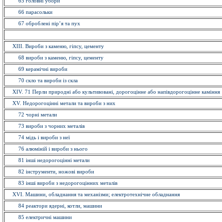
65 головнi убори
66 парасольки
67 оброблені пір’я та пух
XIII. Вироби з каменю, гіпсу, цементу
68 вироби з каменю, гiпсу, цементу
69 керамiчнi вироби
70 скло та вироби із cкла
ХІV. 71 Перли природні або культивовані, дорогоцінне або напівдорогоцінне каміння
ХV. Недорогоцінні метали та вироби з них
72 чорнi метали
73 вироби з чорних металiв
74 мiдь i вироби з неї
76 алюмiнiй i вироби з нього
81 інші недорогоцінні метали
82 інструменти, ножовi вироби
83 іншi вироби з недорогоцінних металiв
XVI. Машини, обладнання та механізми; електротехнічне обладнання
84 реактори ядерні, котли, машини
85 електричнi машини