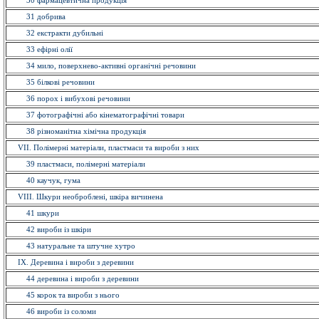
30 фармацевтична продукція
31 добрива
32 екстракти дубильнi
33 ефiрнi олії
34 мило, поверхнево-активні органічні речовини
35 бiлковi речовини
36 порох і вибухові речовини
37 фотографічні або кінематографічні товари
38 різноманітна хімічна продукція
VII. Полімерні матеріали, пластмаси та вироби з них
39 пластмаси, полімерні матеріали
40 каучук, гума
VIII. Шкури необроблені, шкіра вичинена
41 шкури
42 вироби із шкiри
43 натуральне та штучне хутро
IX. Деревина і вироби з деревини
44 деревина і вироби з деревини
45 корок та вироби з нього
46 вироби із соломи