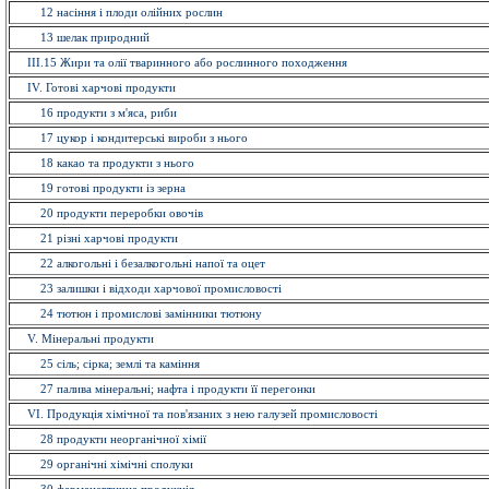
12 насiння і плоди олійних рослин
13 шелак природний
ІІІ.15 Жири та олії тваринного або рослинного походження
IV. Готові харчові продукти
16 продукти з м'яса, риби
17 цукор і кондитерські вироби з нього
18 какао та продукти з нього
19 готові продукти із зерна
20 продукти переробки овочів
21 різні харчові продукти
22 алкогольні і безалкогольні напої та оцет
23 залишки і відходи харчової промисловості
24 тютюн і промислові замінники тютюну
V. Мiнеральнi продукти
25 сіль; сірка; землі та каміння
27 палива мінеральні; нафта і продукти її перегонки
VI. Продукція хімічної та пов'язаних з нею галузей промисловостi
28 продукти неорганічної хімії
29 органiчнi хімічні сполуки