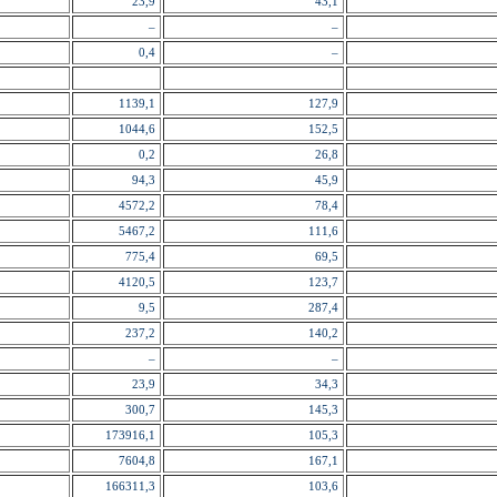
23,9
43,1
–
–
0,4
–
1139,1
127,9
1044,6
152,5
0,2
26,8
94,3
45,9
4572,2
78,4
5467,2
111,6
775,4
69,5
4120,5
123,7
9,5
287,4
237,2
140,2
–
–
23,9
34,3
300,7
145,3
173916,1
105,3
7604,8
167,1
166311,3
103,6