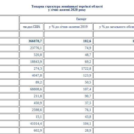
Товарна структура зовнішньої торгівлі області
у січні–жовтні 2020 року
Експорт
тис.дол. США
у % до січня–жовтня 2019
у % до загального обся
366078,7
102,6
23776,1
74,9
520,8
48,7
18843,9
69,2
274,3
1722,8
4047,8
123,9
89,2
50,5
68808,6
107,4
211,8
90,7
450,9
37,5
2598,6
76,1
15,1
43,8
41014,4
104,1
602,9
28,9