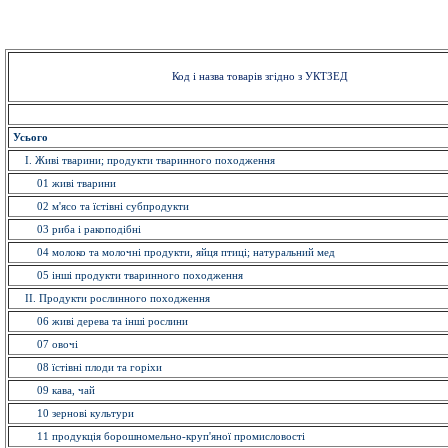
Код і назва товарів згідно з УКТЗЕД
Усього
I. Живi тварини; продукти тваринного походження
01 живi тварини
02 м'ясо та їстівнi субпродукти
03 риба i ракоподібні
04 молоко та молочні продукти, яйця птиці; натуральний мед
05 інші продукти тваринного походження
II. Продукти рослинного походження
06 живі дерева та інші рослини
07 овочi
08 їстівні плоди та горіхи
09 кава, чай
10 зерновi культури
11 продукція борошномельно-круп'яної промисловості