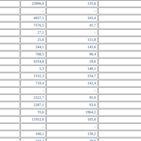
23906,0
135,6
–
–
4957,5
103,4
7576,5
45,7
27,1
–
25,0
151,8
244,1
145,6
708,5
96,4
4314,9
29,6
5,3
149,1
1532,3
254,7
719,4
142,4
–
–
2322,7
95,0
2287,1
93,6
35,6
1964,2
11952,0
105,6
–
–
106,1
130,2