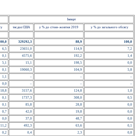
Імпорт
гу
тис.дол. США
у % до січня–жовтня 2019
у % до загального обсягу
100,0
329292,3
88,9
100,0
6,5
23651,0
114,9
7,2
0,1
4575,6
192,2
1,4
5,1
15,1
198,5
0,0
0,1
19060,3
104,9
5,8
1,1
–
–
–
0,0
–
–
–
18,8
3157,6
124,8
1,0
0,1
1737,3
308,0
0,5
0,1
85,8
28,8
0,0
0,7
42,0
19,8
0,0
0,0
37,0
48,7
0,0
11,2
492,3
63,6
0,1
0,2
0,4
2,3
0,0