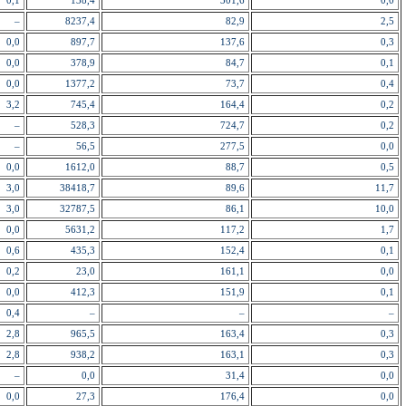
0,1
138,4
301,6
0,0
–
8237,4
82,9
2,5
0,0
897,7
137,6
0,3
0,0
378,9
84,7
0,1
0,0
1377,2
73,7
0,4
3,2
745,4
164,4
0,2
–
528,3
724,7
0,2
–
56,5
277,5
0,0
0,0
1612,0
88,7
0,5
3,0
38418,7
89,6
11,7
3,0
32787,5
86,1
10,0
0,0
5631,2
117,2
1,7
0,6
435,3
152,4
0,1
0,2
23,0
161,1
0,0
0,0
412,3
151,9
0,1
0,4
–
–
–
2,8
965,5
163,4
0,3
2,8
938,2
163,1
0,3
–
0,0
31,4
0,0
0,0
27,3
176,4
0,0