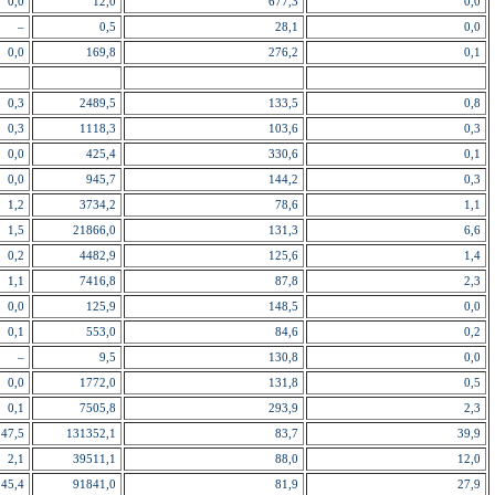
0,0
12,0
677,3
0,0
–
0,5
28,1
0,0
0,0
169,8
276,2
0,1
0,3
2489,5
133,5
0,8
0,3
1118,3
103,6
0,3
0,0
425,4
330,6
0,1
0,0
945,7
144,2
0,3
1,2
3734,2
78,6
1,1
1,5
21866,0
131,3
6,6
0,2
4482,9
125,6
1,4
1,1
7416,8
87,8
2,3
0,0
125,9
148,5
0,0
0,1
553,0
84,6
0,2
–
9,5
130,8
0,0
0,0
1772,0
131,8
0,5
0,1
7505,8
293,9
2,3
47,5
131352,1
83,7
39,9
2,1
39511,1
88,0
12,0
45,4
91841,0
81,9
27,9