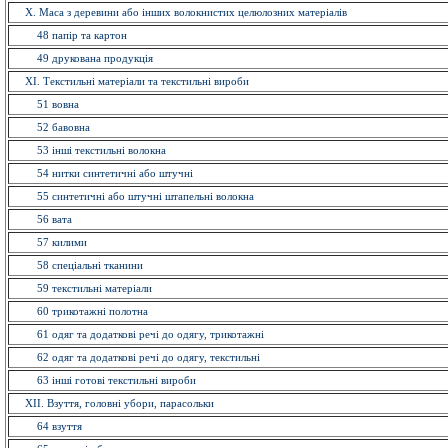
X. Маса з деревини або інших волокнистих целюлозних матеріалів
48 папiр та картон
49 друкована продукція
ХI. Текстильні матеріали та текстильні вироби
51 вовна
52 бавовна
53 інші текстильні волокна
54 нитки синтетичні або штучні
55 синтетичні або штучні штапельнi волокна
56 вата
57 килими
58 спецiальнi тканини
59 текстильнi матерiали
60 трикотажні полотна
61 одяг та додаткові речі до одягу, трикотажні
62 одяг та додаткові речі до одягу, текстильні
63 іншi готовi текстильні вироби
XII. Взуття, головнi убори, парасольки
64 взуття