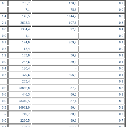
6,5
755,7
130,8
0,2
–
7,1
75,3
0,0
1,4
145,5
1844,2
0,0
2,1
2692,3
107,6
0,8
0,0
1304,4
97,8
0,4
0,0
1,1
–
0,0
0,1
174,6
209,7
0,1
0,2
12,4
–
0,0
1,2
183,6
30,9
0,1
0,0
232,6
59,0
0,1
0,4
120,4
–
0,0
0,2
379,6
396,9
0,1
–
283,4
–
0,1
0,6
28886,8
87,2
8,8
0,6
446,3
80,2
0,1
0,0
28440,5
87,4
8,6
3,3
16982,0
90,4
5,2
–
749,7
80,0
0,2
0,0
2260,5
89,3
0,7