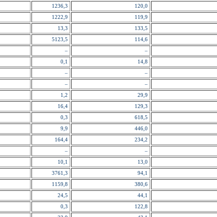
1236,3
120,0
1222,9
119,9
13,3
133,5
5123,5
114,6
–
–
0,1
14,8
–
–
–
–
1,2
29,9
16,4
129,3
0,3
618,5
9,9
446,0
164,4
234,2
–
–
10,1
13,0
3761,3
94,1
1159,8
380,6
24,5
44,1
0,3
122,8