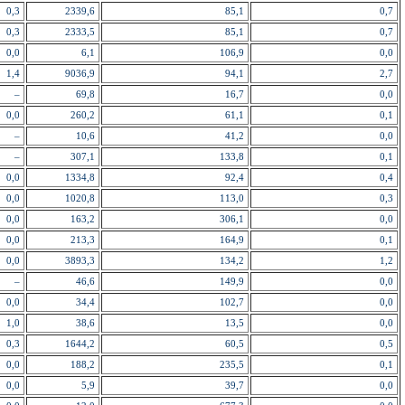
0,3
2339,6
85,1
0,7
0,3
2333,5
85,1
0,7
0,0
6,1
106,9
0,0
1,4
9036,9
94,1
2,7
–
69,8
16,7
0,0
0,0
260,2
61,1
0,1
–
10,6
41,2
0,0
–
307,1
133,8
0,1
0,0
1334,8
92,4
0,4
0,0
1020,8
113,0
0,3
0,0
163,2
306,1
0,0
0,0
213,3
164,9
0,1
0,0
3893,3
134,2
1,2
–
46,6
149,9
0,0
0,0
34,4
102,7
0,0
1,0
38,6
13,5
0,0
0,3
1644,2
60,5
0,5
0,0
188,2
235,5
0,1
0,0
5,9
39,7
0,0