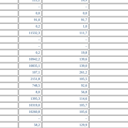
222,2
28,9
–
–
0,0
0,0
91,0
91,7
0,2
1,0
11532,3
111,7
–
–
–
–
0,2
19,8
10942,2
139,6
10835,1
139,0
107,1
261,2
2151,8
105,5
748,5
92,6
8,0
56,8
1395,3
114,6
10319,0
105,7
10260,8
105,6
–
–
58,2
129,9