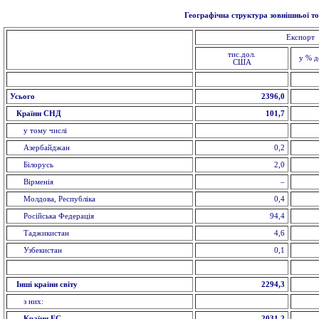
Географічна структура зовнішньої тор
Експорт
тис.дол.
у % д
США
Усього
2396,0
Країни СНД
101,7
у тому числі
Азербайджан
0,2
Білорусь
2,0
Вірменія
–
Молдова, Республіка
0,4
Російська Федерація
94,4
Таджикистан
4,6
Узбекистан
0,1
Інші країни світу
2294,3
з них:
Країни ЕС
2031,2