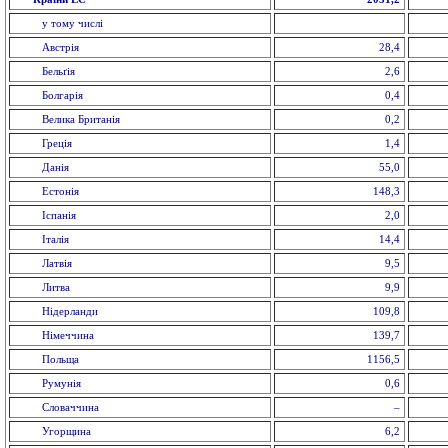
у тому числі
Австрія
28,4
Бельґія
2,6
Болгарія
0,4
Велика Британія
0,2
Греція
1,4
Данія
55,0
Естонія
148,3
Іспанія
2,0
Італія
14,4
Латвія
9,5
Литва
9,9
Нідерланди
109,8
Німеччина
139,7
Польща
1156,5
Румунія
0,6
Словаччина
–
Угорщина
6,2