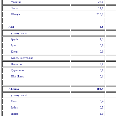
Франція
22,0
Чехія
11,1
Швеція
313,2
Азія
6,6
у тому числі
Грузія
1,5
Ірак
0,0
Китай
0,0
Корея, Республіка
–
Пакистан
2,0
Туреччина
3,0
Шрі-Ланка
0,1
Африка
104,9
у тому числі
Гана
6,4
Ґабон
0,5
Ґвінея
1,0