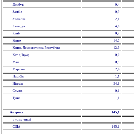
Джібуті
0,4
Замбія
0,9
Зімбабве
2,1
Камерун
4,8
Кенія
0,7
Конґо
14,5
Конґо, Демократична Республіка
12,9
Кот-д’Івуар
0,0
Малі
0,9
Марокко
2,6
Намібія
1,1
Ніґерія
54,9
Сомалі
0,1
Туніс
1,1
Америка
145,1
у тому числі
США
145,1