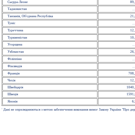
Сьєрра-Леоне
89,
Таджикистан
Танзанія, Об'єднана Республіка
21,
Туніс
Туреччина
12,
Туркменістан
10,
Угорщина
Узбекистан
26,
Філіппіни
Фінляндія
Франція
708,
Чехія
12,
Швейцарія
1040,
Швеція
1591,
Японія
6,
1
Дані не оприлюднюються з метою забезпечення виконання вимог Закону України "Про держ