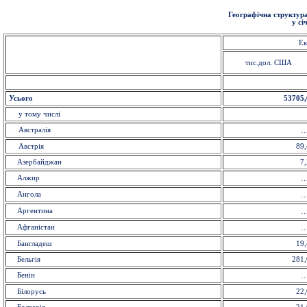
Географічна структура
у сі
Ек
тис.дол. США
Усього
53705,
у тому числі
Австралія
Австрія
89,
Азербайджан
7,
Алжир
Ангола
Аргентина
Афганістан
Бангладеш
19,
Бельгія
281,
Бенін
Білорусь
22,