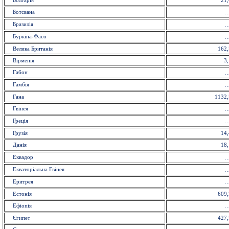
Болгарія
21,
Ботсвана
Бразилія
Буркіна-Фасо
Велика Британія
162,
Вірменія
3,
Габон
Гамбія
Гана
1132,
Гвінея
Греція
Грузія
14,
Данія
18,
Еквадор
Екваторіальна Гвінея
Еритрея
Естонія
609,
Ефіопія
Єгипет
427,