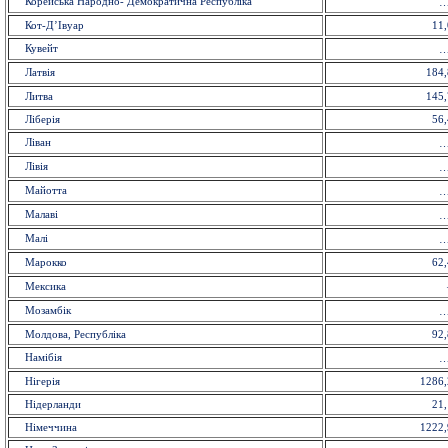
Корейська Народно- Демократична Республіка
Кот-Д’Івуар
11,
Кувейт
Латвія
184,
Литва
145,
Ліберія
56,
Ліван
Лівія
Майотта
Малаві
Малі
Марокко
62,
Мексика
Мозамбік
Молдова, Республіка
92,
Намібія
Нігерія
1286,
Нідерланди
21,
Німеччина
1222,