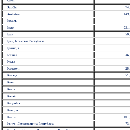
Ємен
Замбія
74,
Зімбабве
149,
Ізраїль
Індія
931,
Ірак
50,
Іран, Ісламська Республіка
Ірландія
Іспанія
46,
Італія
Камерун
28,
Канада
51,
Катар
Кенія
Китай
Колумбія
Комори
Конго
101,
Конго, Демократична Республіка
73,