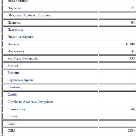
Нова Зеландія
Норвегія
27,
Об’єднані Арабські Емірати
Пакистан
64,
Палестина
Південна Африка
Польща
40308,
Португалiя
31,
Російська Федерація
333,
Руанда
Румунія
Саудівська Аравія
Свазіленд
Сербія
Сирійська Арабська Республіка
Словаччина
46,
Сомалі
Судан
США
1354,