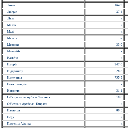
Литва
164,9
Ліберія
37,1
Лівія
к
Малаві
к
Малі
к
Мальта
–
Марокко
33,0
Мозамбік
к
Намібія
к
Нігерія
947,0
Нідерланди
28,5
Німеччина
735,5
Нова Зеландія
к
Норвегія
31,1
Об’єднана Республіка Танзанія
10,8
Об’єднані Арабські Емірати
к
Пакистан
80,5
Перу
к
Південна Африка
к