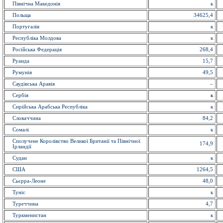
Північна Македонія
к
Польща
34625,4
Португалiя
к
Республіка Молдова
к
Російська Федерація
268,4
Руанда
15,7
Румунія
49,5
Саудівська Аравія
–
Сербія
к
Сирійська Арабська Республіка
к
Словаччина
84,2
Сомалі
к
Сполучене Королівство Великої Британії та Північної
174,9
Ірландії
Судан
к
США
1264,5
Сьєрра-Леоне
48,0
Туніс
к
Туреччина
4,7
Туркменистан
к