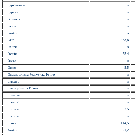
Буркіна-Фасо
к
Бурунді
к
Вірменія
к
Габон
к
Гамбія
к
Гана
453,8
Гвінея
к
Греція
55,4
Грузія
к
Данія
5,5
Демократична Республіка Конго
к
Еквадор
к
Екваторіальна Гвінея
к
Еритрея
к
Есватіні
к
Естонія
907,5
Ефіопія
к
Єгипет
114,5
Замбія
21,2