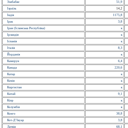
Зімбабве
51,9
Ізраїль
14,2
Індія
1175,8
Ірак
3,8
Іран (Ісламська Республіка)
к
Ірландія
к
Іспанія
к
Італія
8,3
Йорданія
к
Камерун
6,4
Канада
220,6
Катар
к
Кенія
к
Киргистан
к
Китай
9,1
Кіпр
к
Колумбія
к
Конго
38,8
Кот-Д’Івуар
3,8
Латвія
68,1