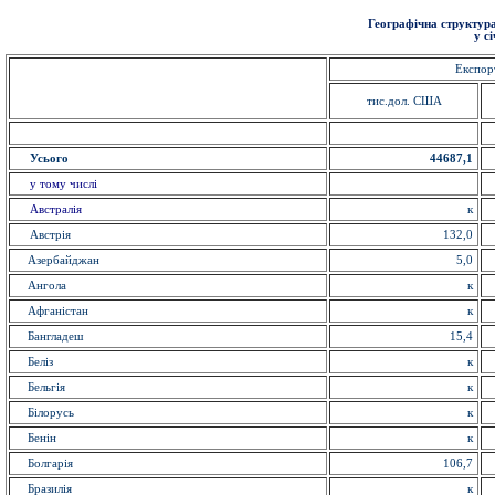
Географічна структура
у с
Експор
тис.дол. США
Усього
44687,1
у тому числі
Австралія
к
Австрія
132,0
Азербайджан
5,0
Ангола
к
Афганістан
к
Бангладеш
15,4
Беліз
к
Бельгія
к
Білорусь
к
Бенін
к
Болгарія
106,7
Бразилія
к