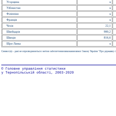
Угорщина
к
Узбекистан
к
Філіппіни
к
Франція
к
Чехія
22,1
Швейцарія
980,2
Швеція
816,6
Шри-Ланка
к
Символ (к) – дані не оприлюднюються з метою забезпечення виконання вимог Закону України "Про державну с
© Головне управління статистики
у Тернопільській області, 2003-2020