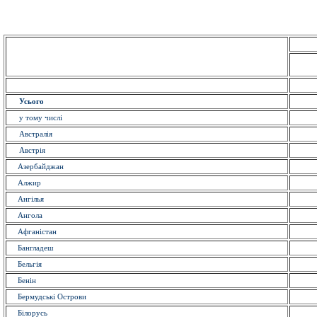
Усього
у тому числі
Австралія
Австрія
Азербайджан
Алжир
Ангілья
Ангола
Афганістан
Бангладеш
Бельгія
Бенін
Бермудські Острови
Білорусь