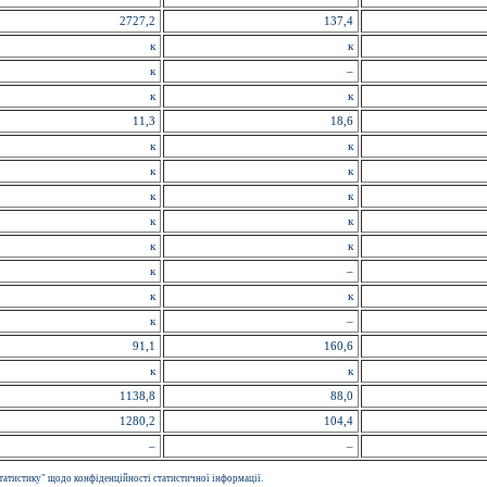
2727,2
137,4
к
к
к
–
к
к
11,3
18,6
к
к
к
к
к
к
к
к
к
к
к
–
к
к
к
–
91,1
160,6
к
к
1138,8
88,0
1280,2
104,4
–
–
татистику" щодо конфіденційності статистичної інформації.