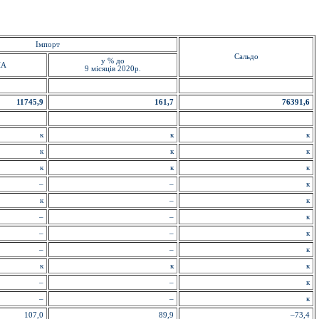
Імпорт
Сальдо
у % до
ША
9 місяців 2020р.
11745,9
161,7
76391,6
к
к
к
к
к
к
к
к
к
–
–
к
к
–
к
–
–
к
–
–
к
–
–
к
к
к
к
–
–
к
–
–
к
107,0
89,9
–73,4