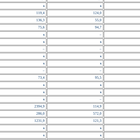
к
к
119,4
124,0
136,3
55,0
75,6
94,7
к
–
к
к
–
–
к
к
к
к
–
–
73,4
95,5
к
к
к
к
к
–
2394,9
114,9
286,0
572,0
1231,9
121,3
к
к
к
к