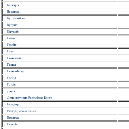
Болгарія
Бразилія
Буркіна-Фасо
Бурунді
Вірменія
Габон
Гамбія
Гана
Гватемала
Гвінея
Гвінея-Бісау
Греція
Грузія
Данія
Демократична Республіка Конго
Еквадор
Екваторіальна Гвінея
Еритрея
Есватіні