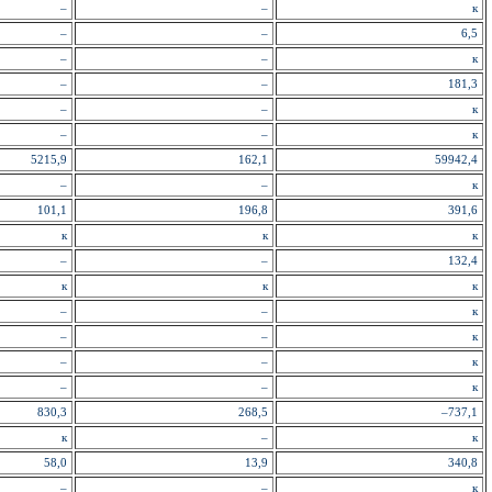
–
–
к
–
–
6,5
–
–
к
–
–
181,3
–
–
к
–
–
к
5215,9
162,1
59942,4
–
–
к
101,1
196,8
391,6
к
к
к
–
–
132,4
к
к
к
–
–
к
–
–
к
–
–
к
–
–
к
830,3
268,5
–737,1
к
–
к
58,0
13,9
340,8
–
–
к