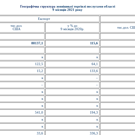
Географічна структура
зовнішньої торгівлі послугами області
9 місяців 2021 року
Експорт
тис.дол.
у % до
тис.дол. С
США
9 місяців 2020р.
88137,1
115,6
к
к
122,5
64,1
15,2
133,6
к
–
–
–
к
к
к
к
к
к
541,0
194,3
к
к
к
к
33,6
336,3