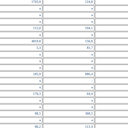
1703,9
124,8
к
к
к
к
к
к
115,0
104,1
к
к
4819,8
156,8
5,3
81,7
к
к
к
к
к
к
185,9
880,4
к
–
к
к
176,3
64,4
к
к
к
к
88,5
368,5
к
к
86,2
111,4