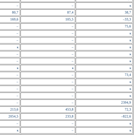
–
–
к
80,7
87,4
38,7
169,6
105,5
–33,3
–
–
75,6
–
–
к
–
–
к
к
–
к
–
–
к
–
–
к
к
к
к
–
–
73,4
–
–
к
–
–
к
–
–
к
–
–
2394,9
213,6
453,8
72,3
2054,5
233,8
–822,6
–
–
к
к
–
к