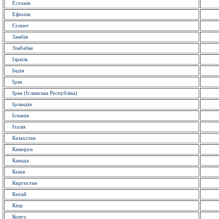
Естонія
Ефіопія
Єгипет
Замбія
Зімбабве
Ізраїль
Індія
Ірак
Іран (Ісламська Республіка)
Ірландія
Іспанія
Італія
Казахстан
Камерун
Канада
Кенія
Киргистан
Китай
Кіпр
Конго