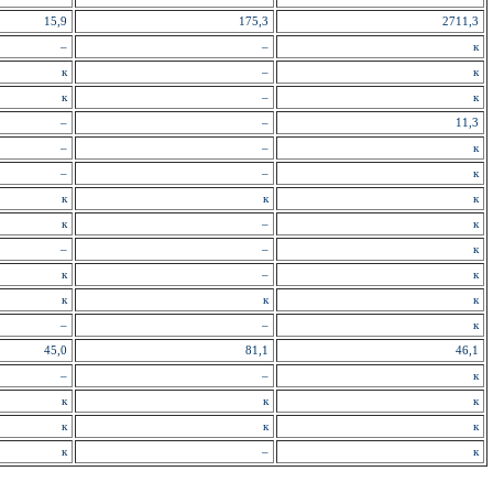
15,9
175,3
2711,3
–
–
к
к
–
к
к
–
к
–
–
11,3
–
–
к
–
–
к
к
к
к
к
–
к
–
–
к
к
–
к
к
к
к
–
–
к
45,0
81,1
46,1
–
–
к
к
к
к
к
к
к
к
–
к