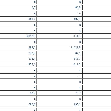
к
к
6,5
80,8
к
–
181,3
107,7
к
к
к
к
65158,3
111,3
к
к
492,6
11221,0
323,3
82,1
132,4
516,1
1257,3
1311,2
к
к
к
–
к
к
к
к
93,2
75,3
к
к
398,8
135,1
к
к