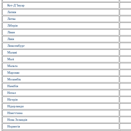
Кот-Д’Івуар
Латвія
Литва
Ліберія
Ліван
Лівія
Люксембург
Малаві
Малі
Мальта
Марокко
Мозамбік
Намібія
Непал
Нігерія
Нідерланди
Німеччина
Нова Зеландія
Норвегія