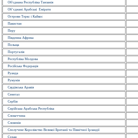
Об'єднана Республіка Танзанія
Об’єднані Арабські Емірати
Острови Теркс і Кайкос
Пакистан
Перу
Південна Африка
Польща
Португалiя
Республіка Молдова
Російська Федерація
Руанда
Румунія
Саудівська Аравія
Сенегал
Сербія
Сирійська Арабська Республіка
Словаччина
Словенія
Сполучене Королівство Великої Британії та Північної Ірландії
Судан