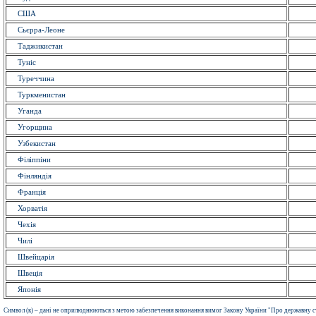
США
Сьєрра-Леоне
Таджикистан
Туніс
Туреччина
Туркменистан
Уганда
Угорщина
Узбекистан
Філіппіни
Фінляндія
Франція
Хорватія
Чехія
Чилі
Швейцарія
Швеція
Японія
Символ (к) – дані не оприлюднюються з метою забезпечення виконання вимог Закону України "Про державну с