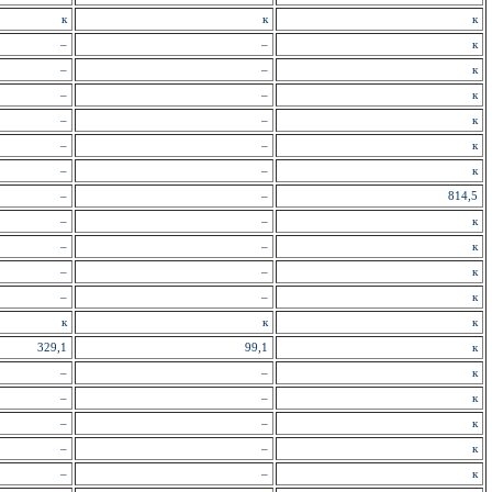
к
к
к
–
–
к
–
–
к
–
–
к
–
–
к
–
–
к
–
–
к
–
–
814,5
–
–
к
–
–
к
–
–
к
–
–
к
к
к
к
329,1
99,1
к
–
–
к
–
–
к
–
–
к
–
–
к
–
–
к