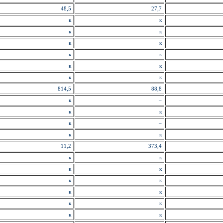
48,5
27,7
к
к
к
к
к
к
к
к
к
к
к
к
814,5
88,8
к
–
к
к
к
–
к
к
11,2
373,4
к
к
к
к
к
к
к
к
к
к
к
к