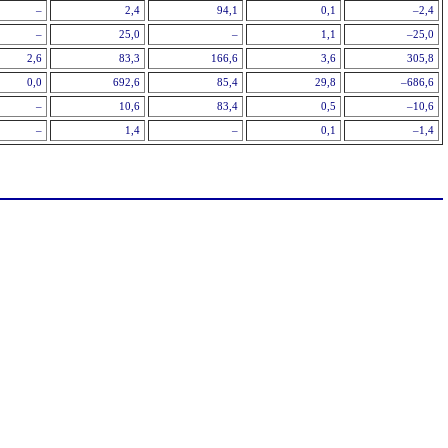
–
2,4
94,1
0,1
–2,4
–
25,0
–
1,1
–25,0
2,6
83,3
166,6
3,6
305,8
0,0
692,6
85,4
29,8
–686,6
–
10,6
83,4
0,5
–10,6
–
1,4
–
0,1
–1,4