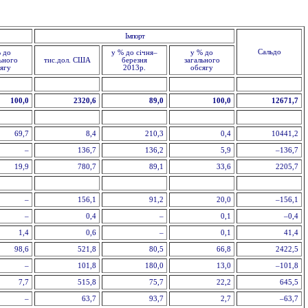
Імпорт
Сальдо
 до
у % до січня–
у % до
ьного
тис.дол. США
березня
загального
ягу
2013р.
обсягу
100,0
2320,6
89,0
100,0
12671,7
69,7
8,4
210,3
0,4
10441,2
–
136,7
136,2
5,9
–136,7
19,9
780,7
89,1
33,6
2205,7
–
156,1
91,2
20,0
–156,1
–
0,4
–
0,1
–0,4
1,4
0,6
–
0,1
41,4
98,6
521,8
80,5
66,8
2422,5
–
101,8
180,0
13,0
–101,8
7,7
515,8
75,7
22,2
645,5
–
63,7
93,7
2,7
–63,7