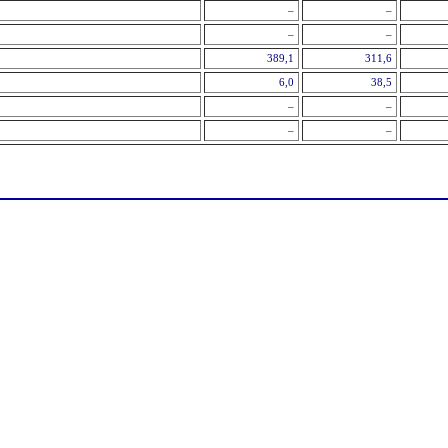
–
–
–
–
389,1
311,6
6,0
38,5
–
–
–
–