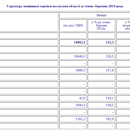
Структура зовнішньої торгівлі послугами області за січень–березень 2014 року
Експорт
у % до січня–
у %
тис.дол. США
березня
загал
2013р.
обс
14992,3
131,5
10449,5
126,5
–
–
2986,3
157,8
–
–
–
–
42,0
118,1
2944,3
158,5
–
–
1161,3
105,9
–
–