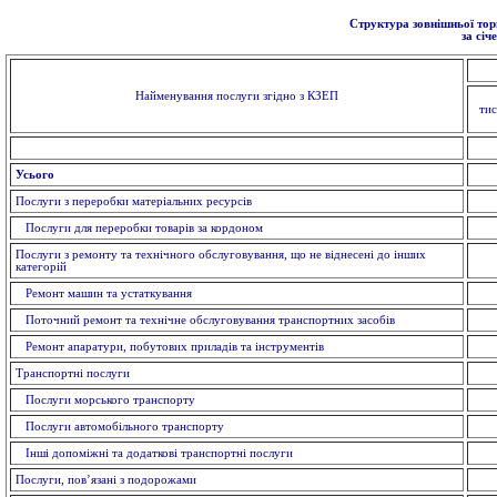
Структура зовнішньої торг
за січ
Найменування послуги згідно з КЗЕП
ти
Усього
Послуги з переробки матеріальних ресурсів
Послуги для переробки товарів за кордоном
Послуги з ремонту та технічного обслуговування, що не віднесені до інших
категорій
Ремонт машин та устаткування
Поточний ремонт та технічне обслуговування транспортних засобів
Ремонт апаратури, побутових приладів та інструментів
Транспортні послуги
Послуги морського транспорту
Послуги автомобільного транспорту
Інші допоміжні та додаткові транспортні послуги
Послуги, пов’язані з подорожами