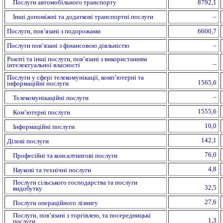
Послуги автомобільного транспорту
8792,1
Інші допоміжні та додаткові транспортні послуги
–
Послуги, пов’язані з подорожами
6600,7
Послуги пов’язані з фінансовою діяльністю
–
Роялті та інші послуги, пов’язані з використанням
–
інтелектуальної власності
Послуги у сфері телекомунікації, комп’ютерні та
1565,6
інформаційні послуги
–
Телекомунікаційні послуги
1555,6
Ком’ютерні послуги
10,0
Інформаційні послуги
142,1
Ділові послуги
76,0
Професійні та консалтингові послуги
4,8
Наукові та технічні послуги
Послуги сільського господарства та послуги
32,5
видобутку
27,6
Послуги операційного лізингу
Послуги, пов’язані з торгівлею, та посередницькі
1,3
послуги