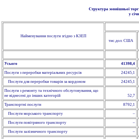
Структура зовнішньої торгі
у січ
Найменування послуги згідно з КЗЕП
тис.дол. США
Усього
41398,4
Послуги з переробки матеріальних ресурсів
24245,1
Послуги для переробки товарів за кордоном
24245,1
Послуги з ремонту та технічного обслуговування, що
не віднесені до інших категорій
52,7
Транспортні послуги
8792,1
Послуги морського транспорту
–
Послуги повітряного транспорту
–
Послуги залізничного транспорту
–