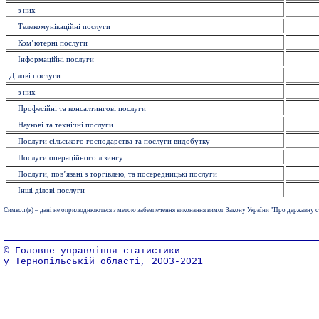
з них
Телекомунікаційні послуги
Ком’ютерні послуги
Інформаційні послуги
Ділові послуги
з них
Професійні та консалтингові послуги
Наукові та технічні послуги
Послуги сільського господарства та послуги видобутку
Послуги операційного лізингу
Послуги, пов’язані з торгівлею, та посередницькі послуги
Інші ділові послуги
Символ (к) – дані не оприлюднюються з метою забезпечення виконання вимог Закону України "Про державну с
© Головне управління статистики
у Тернопільській області, 2003-2021