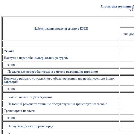
Структура зовнішньої
у 
Найменування послуги згідно з КЗЕП
тис.до
Усього
Послуги з переробки матеріальних ресурсів
з них
Послуги для переробки товарів з метою реалізації за кордоном
Послуги з ремонту та технічного обслуговування, що не віднесені до інших
категорій
з них
Ремонт машин та устаткування
Поточний ремонт та технічне обслуговування транспортних засобів
Транспортні послуги
з них
Послуги морського транспорту