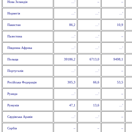
1
Нова Зеландія
–
–
…
1
1
1
Норвегія
…
…
…
1
Пакистан
86,2
10,9
…
1
1
Палестина
–
…
…
1
1
1
Південна Африка
…
…
…
Польща
39186,2
6713,0
9498,1
1
1
Португалія
–
…
…
Російська Федерація
305,3
66,6
53,5
1
1
Руанда
–
…
…
1
Румунія
47,1
13,6
…
1
1
Саудівська Аравія
–
…
…
Сербія
–
–
–