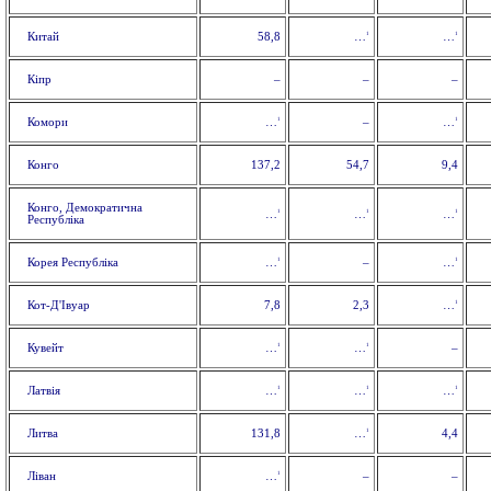
1
1
Китай
58,8
…
…
Кіпр
–
–
–
1
1
Комори
–
…
…
Конго
137,2
54,7
9,4
Конго, Демократична
1
1
1
…
…
…
Республіка
1
1
Корея Республіка
–
…
…
1
Кот-Д'Івуар
7,8
2,3
…
1
1
Кувейт
–
…
…
1
1
1
Латвія
…
…
…
1
Литва
131,8
4,4
…
1
Ліван
–
–
…