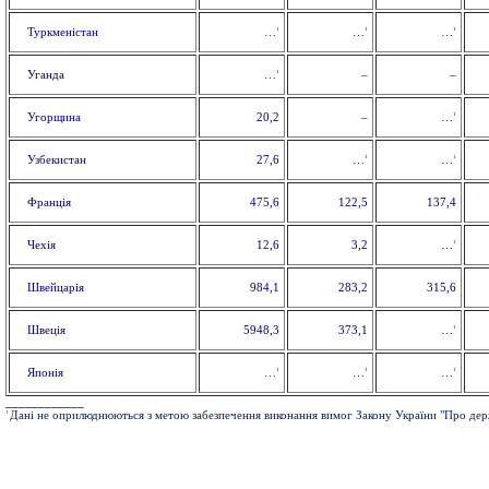
1
1
1
Туркменістан
…
…
…
1
Уганда
–
–
…
1
Угорщина
20,2
–
…
1
1
Узбекистан
27,6
…
…
Франція
475,6
122,5
137,4
1
Чехія
12,6
3,2
…
Швейцарія
984,1
283,2
315,6
1
Швеція
5948,3
373,1
…
1
1
1
Японія
…
…
…
____________
1
Дані не оприлюднюються з метою забезпечення виконання вимог Закону України "Про держ