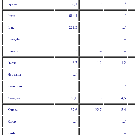
1
1
Ізраїль
66,1
…
…
1
1
Індія
614,4
…
…
1
1
Ірак
221,3
…
…
1
1
Ірландія
–
…
…
1
Іспанія
–
–
…
Італія
3,7
1,2
1,2
1
1
Йорданія
–
…
…
1
1
1
Казахстан
…
…
…
Камерун
30,6
11,5
4,5
Канада
67,6
22,7
5,4
1
1
Катар
–
…
…
1
1
Кенія
–
…
…