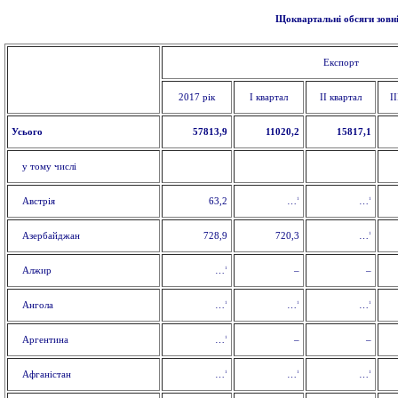
Щоквартальні обсяги зовні
Експорт
2017 рік
І квартал
ІІ квартал
І
Усього
57813,9
11020,2
15817,1
у тому числі
1
1
Австрія
63,2
…
…
1
Азербайджан
728,9
720,3
…
1
Алжир
–
–
…
1
1
1
Ангола
…
…
…
1
Аргентина
–
–
…
1
1
1
Афганістан
…
…
…