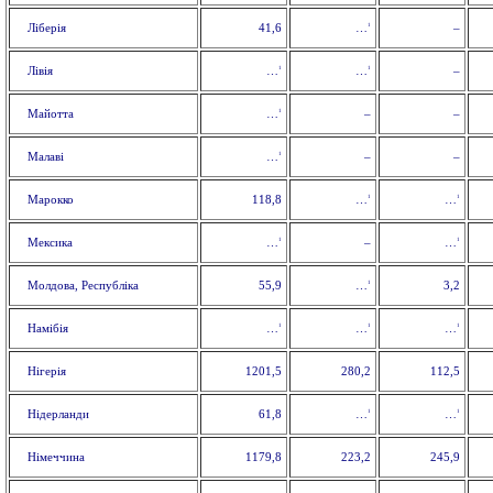
1
Ліберія
41,6
–
…
1
1
Лівія
–
…
…
1
Майотта
–
–
…
1
Малаві
–
–
…
1
1
Марокко
118,8
…
…
1
1
Мексика
–
…
…
1
Молдова, Республіка
55,9
3,2
…
1
1
1
Намібія
…
…
…
Нігерія
1201,5
280,2
112,5
1
1
Нідерланди
61,8
…
…
Німеччина
1179,8
223,2
245,9