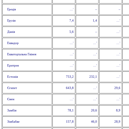
1
Греція
–
–
…
1
Грузія
7,4
1,4
…
1
Данія
5,6
–
…
1
1
1
Еквадор
…
…
…
1
1
1
Екваторіальна Гвінея
…
…
…
1
1
1
Еритрея
…
…
…
1
Естонія
753,2
232,1
…
1
Єгипет
643,8
29,6
…
1
1
1
Ємен
…
…
…
Замбія
78,1
20,6
8,9
Зімбабве
157,8
46,0
28,9