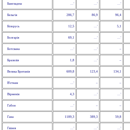
1
1
1
Бангладеш
…
…
…
Бельгія
286,7
86,9
96,4
1
Білорусь
12,5
5,1
…
1
1
Болгарія
69,1
…
…
1
1
Ботсвана
–
…
…
1
Бразилія
1,8
–
…
Велика Британія
609,8
123,4
134,1
1
В'єтнам
–
–
…
1
1
Вірменія
4,3
…
…
1
Габон
–
–
…
Гана
1189,3
389,3
59,8
1
1
1
Гвінея
…
…
…