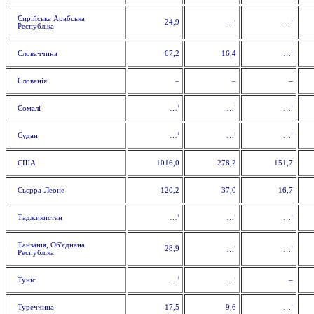
Сирійська Арабська
24,9
1
1
…
…
Республіка
1
Словаччина
67,2
16,4
…
Словенія
–
–
–
1
1
1
Сомалі
…
…
…
1
1
1
Судан
…
…
…
США
1016,0
278,2
151,7
Сьєрра-Леоне
120,2
37,0
16,7
1
1
1
Таджикистан
…
…
…
Танзанія, Об'єднана
28,9
1
1
…
…
Республіка
1
1
Туніс
–
…
…
1
Туреччина
17,5
9,6
…