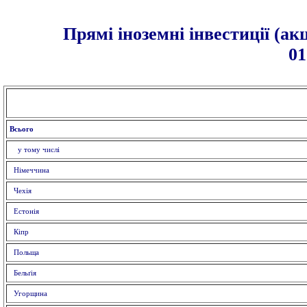
Прямі іноземні інвестиції (ак
01
Всього
у тому числі
Німеччина
Чехія
Естонія
Кіпр
Польща
Бельґія
Угорщина