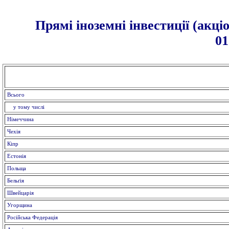
Прямі іноземні інвестиції (акці
01
Всього
у тому числі
Німеччина
Чехія
Кіпр
Естонія
Польща
Бельґія
Швейцарія
Угорщина
Російська Федерація