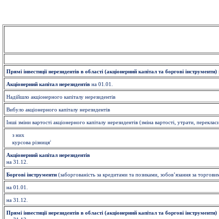
Прямі інвестиції нерезидентів в області (акціонерний капітал та боргові інструменти)
Акціонерний капітал нерезидентів
на 01.01.
Надійшло акціонерного капіталу нерезидентів
Вибуло акціонерного капіталу нерезидентів
Інші зміни вартості акціонерного капіталу нерезидентів (зміна вартості, утрати, переклас
з них
2
курсова різниця
Акціонерний капітал нерезидентів
на 31.12.
Боргові інструменти
(заборгованість за кредитами та позиками, зобов’язання за торгов
на 01.01.
на 31.12.
Прямі інвестиції нерезидентів в області (акціонерний капітал та боргові інструменти)