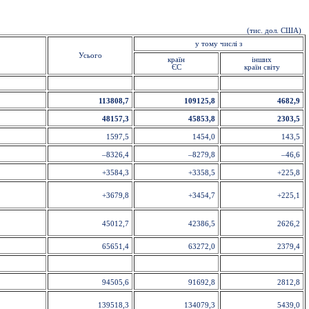
(тис. дол. США)
у тому числі з
Усього
країн
інших
ЄС
країн світу
113808,7
109125,8
4682,9
48157,3
45853,8
2303,5
1597,5
1454,0
143,5
–8326,4
–8279,8
–46,6
+3584,3
+3358,5
+225,8
+3679,8
+3454,7
+225,1
45012,7
42386,5
2626,2
65651,4
63272,0
2379,4
94505,6
91692,8
2812,8
139518,3
134079,3
5439,0