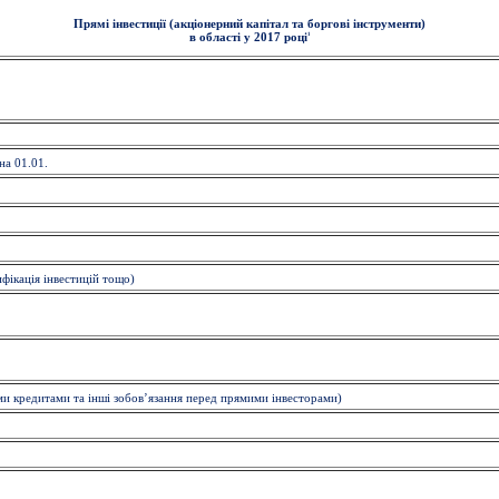
Прямі інвестиції (акціонерний капітал та боргові інструменти)
1
в області у 2017 році
на 01.01.
ифікація інвестицій тощо)
ими кредитами та інші зобов’язання перед прямими інвесторами)