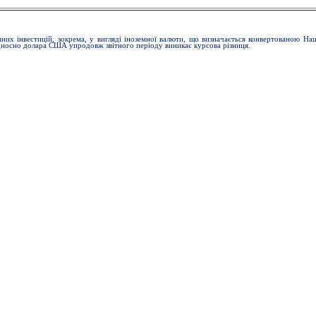
них інвестицій, зокрема, у вигляді іноземної валюти, що визначається конвертованою На
дносно долара США упродовж звітного періоду виникає курсова різниця.