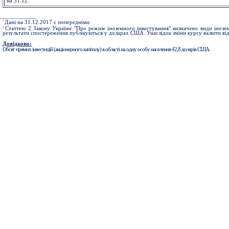
на 31.12.
____________
1
Дані на 31.12.2017 є попередніми.
2
Статтею 2 Закону України "Про режим іноземного інвестування" визначено види інозем
результати спостереження публікуються у доларах США. Унаслідок зміни курсу валюти ві
Довідково:
Обсяг прямих інвестицій (акціонерного капіталу) в області на одну особу населення 42,8 доларів США.