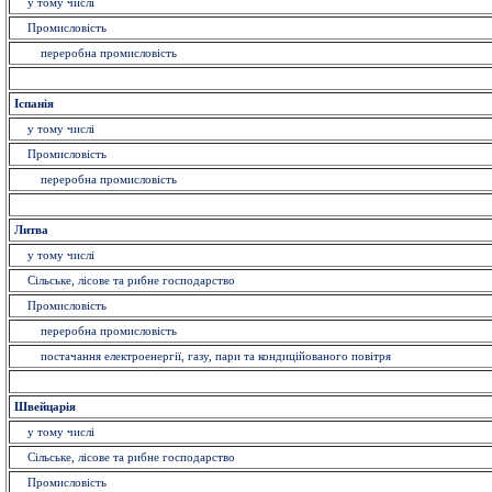
у тому числі
Промисловість
переробна промисловість
Іспанія
у тому числі
Промисловість
переробна промисловість
Литва
у тому числі
Сільське, лісове та рибне господарство
Промисловість
переробна промисловість
постачання електроенергії, газу, пари та кондиційованого повітря
Швейцарія
у тому числі
Сільське, лісове та рибне господарство
Промисловість