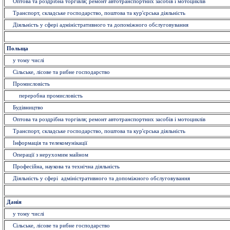
Оптова та роздрібна торгівля; ремонт автотранспортних засобів і мотоциклів
Транспорт, складське господарство, поштова та кур'єрська діяльність
Діяльність у сфері адміністративного та допоміжного обслуговування
Польща
у тому числі
Сільське, лісове та рибне господарство
Промисловість
переробна промисловість
Будівництво
Оптова та роздрібна торгівля; ремонт автотранспортних засобів і мотоциклів
Транспорт, складське господарство, поштова та кур'єрська діяльність
Інформація та телекомунікації
Операції з нерухомим майном
Професійна, наукова та технічна діяльність
Діяльність у сфері адміністративного та допоміжного обслуговування
Данія
у тому числі
Сільське, лісове та рибне господарство