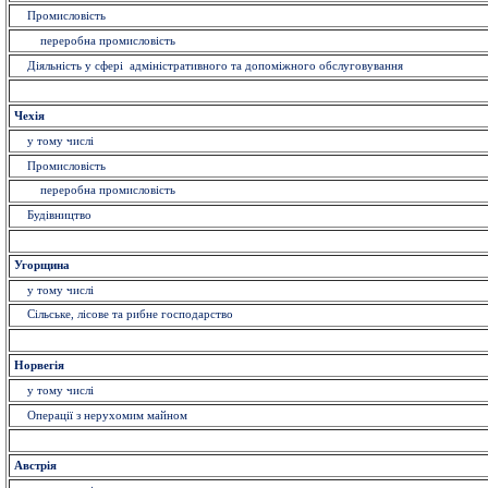
Промисловість
переробна промисловість
Діяльність у сфері адміністративного та допоміжного обслуговування
Чехія
у тому числі
Промисловість
переробна промисловість
Будівництво
Угорщина
у тому числі
Сільське, лісове та рибне господарство
Норвегія
у тому числі
Операції з нерухомим майном
Австрія