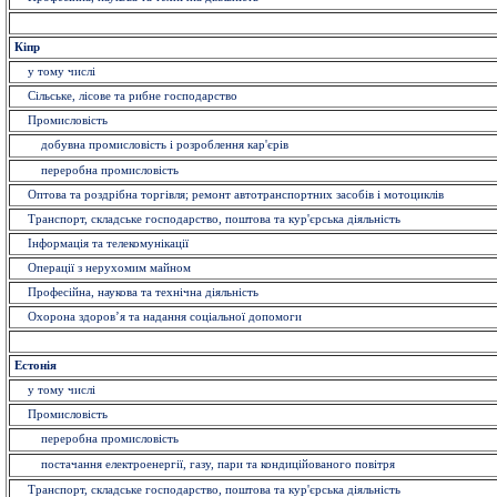
Кіпр
у тому числі
Сільське, лісове та рибне господарство
Промисловість
добувна промисловість і розроблення кар'єрів
переробна промисловість
Оптова та роздрібна торгівля; ремонт автотранспортних засобів і мотоциклів
Транспорт, складське господарство, поштова та кур'єрська діяльність
Інформація та телекомунікації
Операції з нерухомим майном
Професійна, наукова та технічна діяльність
Охорона здоров’я та надання соціальної допомоги
Естонія
у тому числі
Промисловість
переробна промисловість
постачання електроенергії, газу, пари та кондиційованого повітря
Транспорт, складське господарство, поштова та кур'єрська діяльність