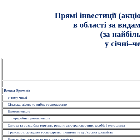
Прямі інвестиції (акці
в області за вида
(за найбі
у січні–ч
Велика Британія
у тому числі
Сільське, лісове та рибне господарство
Промисловість
переробна промисловість
Оптова та роздрібна торгівля; ремонт автотранспортних засобів і мотоциклів
Транспорт, складське господарство, поштова та кур'єрська діяльність
Професійна, наукова та технічна діяльність