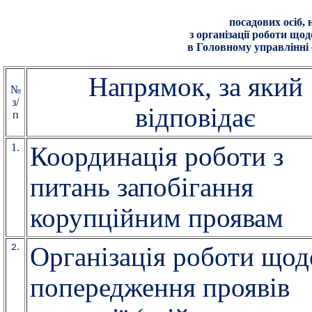
посадових осіб,
з організації роботи що
в Головному управлінні 
Напрямок, за який
№
з/
відповідає
п
1.
Координація роботи з
питань запобігання
корупційним проявам
2.
Організація роботи щод
попередження проявів