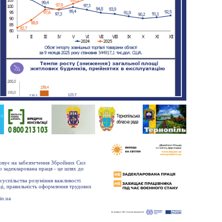
мовує на забезпечення Збройних Сил
о задекларована праця - це шлях до
суспільства розуміння важливості
ці, правильність оформлення трудових
.in.ua