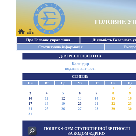
ДЛЯ РЕСПОНДЕНТІВ
Календар
подання звітності
СЕРПЕНЬ
Пн
Вт
Ср
Чт
Пт
Сб
Нд
1
2
3
4
5
6
7
8
9
10
11
12
13
14
15
16
17
18
19
20
21
22
23
24
25
26
27
28
29
30
31
ПОШУК ФОРМ СТАТИСТИЧНОЇ ЗВІТНОСТІ
ЗА КОДОМ ЄДРПОУ