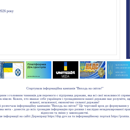
Стартувала інформаційна кампанія "Виходь на світло!"
ним з головним чинників для перемоги є підтримка держави, яка всі свої можливості спря
як ніколи. Кожен, хто вважає себе українцем і громадянином нашої держави має розуміти, щ
вільної, незалежної, економічно сильної держави!
і розпочала інформаційну кампанію "Виходь на світло!" Це черговий крок до формування у 
а мета - донести до всіх громадян інформацію про ризики і наслідки незадекларованої пра
відносин та зміни у законодавстві.
ше інформації на сайті Держпраці
https://dsp.gov.ua
та інформаційному порталі
https://pratsia