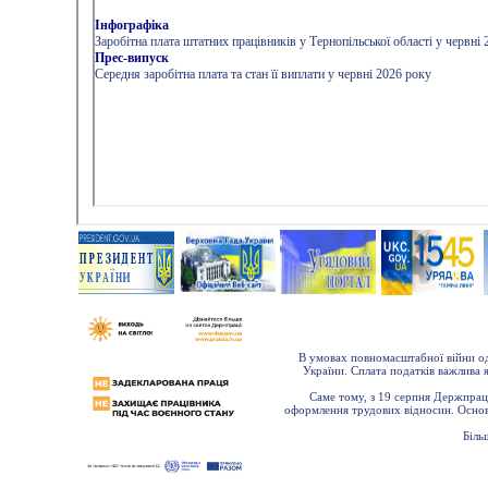
В умовах повномасштабної війни од
України. Сплата податків важлива 
Саме тому, з 19 серпня Держпрац
оформлення трудових відносин. Основн
Біль