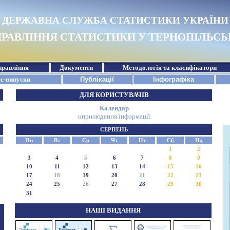
ДЛЯ КОРИСТУВАЧІВ
Календар
оприлюдення інформації
СЕРПЕНЬ
Пн
Вт
Ср
Чт
Пт
Сб
Нд
1
2
3
4
5
6
7
8
9
10
11
12
13
14
15
16
17
18
19
20
21
22
23
24
25
26
27
28
29
30
31
НАШІ ВИДАННЯ