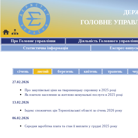
січень
лютий
березень
квітень
травень
че
27.02.2026
Про закупівельні ціни на тваринницьку сировину в 2025 році
Як платило населення за житлово-комунальні послуги в 2025 році
13.02.2026
Індекс споживчих цін Тернопільської області за січень 2026 року
06.02.2026
Середня заробітна плата та стан її виплати у грудні 2025 року