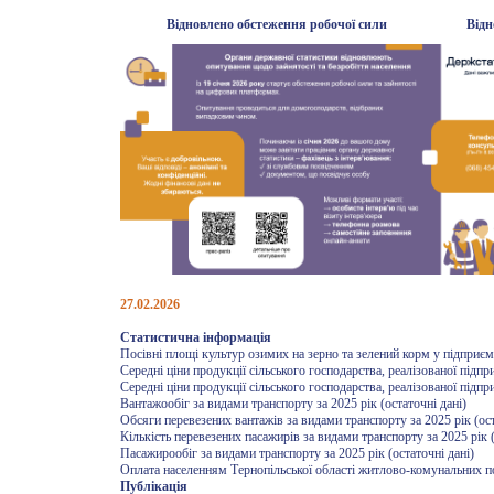
Відновлено обстеження робочої сили Відновлено
27.02.2026
Статистична інформація
Посівні площі культур озимих на зерно та зелений корм у підприєм
Середні ціни продукції сільського господарства, реалізованої підп
Середні ціни продукції сільського господарства, реалізованої підп
Вантажообіг за видами транспорту за 2025 рік (остаточні дані)
Обсяги перевезених вантажів за видами транспорту за 2025 рік (ост
Кількість перевезених пасажирів за видами транспорту за 2025 рік (
Пасажирообіг за видами транспорту за 2025 рік (остаточні дані)
Оплата населенням Тернопільської області житлово-комунальних по
Публікація