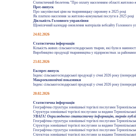
Статистичний бюлетень "Про оплату населенням області житлово-к
Прес-випуск
Про закупівельні ціни на тваринницьку сировину в 2025 році
Як платило населення за житлово-комунальні послуги в 2025 році
Діяльність Головного управління
Щомісячний календар оновлення матеріалів вебсайту Головного упр
24.02.2026
Статистична інформація
Кількість живих сільськогосподарських тварин, які були в наявност
Виробництво продукції тваринництва у підприємствах за районами 
23.02.2026
Експрес-випуск
Індекс сільськогосподарської продукції у січні 2026 року (попередні
Макроекономічні показники
Індекс сільськогосподарської продукції у січні 2026 року (попередні
20.02.2026
Статистична інформація
Географічна структура зовнішньої торгівлі послугами Тернопільсько
Структура зовнішньої торгівлі послугами за видами Тернопільської
УВАГА! Оприлюднено статистичну інформацію, термін публікац
Географічна структура зовнішньої торгівлі послугами Тернопільської
Структура зовнішньої торгівлі послугами за видами Тернопільської 
Географічна структура зовнішньої торгівлі послугами Тернопільсько
Структура зовнішньої торгівлі послугами за видами Тернопільської 