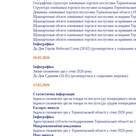
Географічна структура зовнішньої торгівлі послугами Тернопільської
Структура зовнішньої торгівлі послугами за видами Тернопільської 
Динаміка зовнішньої торгівлі послугами Тернопільської області (19
Щоквартальні обсяги зовнішньої торгівлі послугами за видами Терно
Щоквартальні обсяги зовнішньої торгівлі послугами за країнами світ
Щоквартальні обсяги зовнішньої торгівлі послугами за видами Терно
Щоквартальні обсяги зовнішньої торгівлі послугами за країнами світ
Щоквартальні обсяги зовнішньої торгівлі послугами за видами Терно
Щоквартальні обсяги зовнішньої торгівлі послугами за країнами світ
Інфографіка
До Дня Героїв Небесної Сотні (20.02) (розміщується у соціальних 
16.02.2026
Інфографіка
Зміни споживчих цін у січні 2026 року
До Дня Єднання (16.02) (розміщується у соціальних мережах)
13.02.2026
Статистична інформація
Індекси споживчих цін на товари та послуги (до попереднього місяц
Індекси споживчих цін на товари та послуги (до грудня попередньог
Експрес-випуск
Індекси споживчих цін у Тернопільській області у січні 2026 року
Інфографіка
Зареєстровані суб'єкти господарювання Тернопільської області на 1
Макроекономічні показники
Індекси споживчих цін у Тернопільській області у січні 2026 року
Прес-випуск