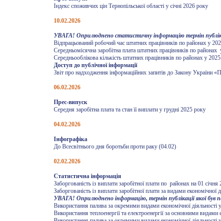
Індекс споживчих цін Тернопільської області у січні 2026 року
10.02.2026
УВАГА! Оприлюднено статистичну інформацію термін публікації
Відпрацьований робочий час штатних працівників по районах у 202
Середньомісячна заробітна плата штатних працівників по районах 
Середньооблікова кількість штатних працівників по районах у 2025
Доступ до публічної інформації
Звіт про надходження інформаційних запитів до Закону України «Пр
06.02.2026
Прес-випуск
Середня заробітна плата та стан її виплати у грудні 2025 року
04.02.2026
Інфографіка
До Всесвітнього дня боротьби проти раку (04.02)
02.02.2026
Статистична інформація
Заборгованість із виплати заробітної плати по районах на 01 січня
Заборгованість із виплати заробітної плати за видами економічної д
УВАГА! Оприлюднено інформацію, термін публікації якої був п
Використання палива за окремими видами економічної діяльності у
Використання теплоенергії та електроенергії за основними видами е
Використання палива за окремими видами економічної діяльності у