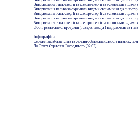
Використання теплоенергії та електроенергії за основними видами е
Використання палива за окремими видами економічної діяльності у
Використання теплоенергії та електроенергії за основними видами е
Використання палива за окремими видами економічної діяльності у
Використання теплоенергії та електроенергії за основними видами е
Обсяг реалізованої продукції (товарів, послуг) підприємств за вид
Інфографіка
Середня зарабітна плата та середньооблікова кількість штатних пра
До Свята Стрітення Господнього (02.02)